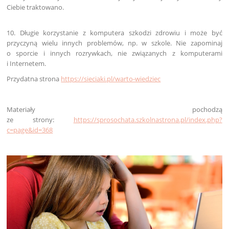
Ciebie traktowano.
10. Długie korzystanie z komputera szkodzi zdrowiu i może być
przyczyną wielu innych problemów, np. w szkole. Nie zapominaj
o sporcie i innych rozrywkach, nie związanych z komputerami
i Internetem.
Przydatna strona
https://sieciaki.pl/warto-wiedziec
Materiały pochodzą
ze strony:
https://sprosochata.szkolnastrona.pl/index.php?
c=page&id=368