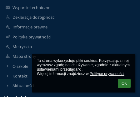
Wsparcie techniczne
Deklaracja dostępności
Informacje prawne
Polityka prywatności
Metryczka
Mapa strony
Ta strona wykorzystuje pliki cookies. Korzystając z niej 
wyrażasz zgodę na ich używanie, zgodnie z aktualnymi 
O szkole
ustawieniami przeglądarki.

Więcej informacji znajdziesz w 
Polityce prywatności
.
Kontakt
OK
Aktualności
Kontakty
Szkoła Podstawowa im. ks. Jana Twardowskiego w Człekówce
spczlekowka@kolbiel.pl
Dyrektor 502-124-774