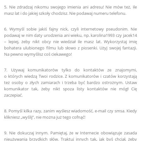
5. Nie zdradzaj nikomu swojego imienia ani adresu! Nie mów też, ile
masz lat i do jakiej szkoły chodzisz. Nie podawaj numeru telefonu.
6. Wymyśl sobie jakiś fajny nick, czyli internetowy pseudonim. Nie
podawaj w nim daty urodzenia ani wieku, np. karolina1993 czy jacek14
– lepiej, żeby nikt obcy nie wiedział ile masz lat. Wykorzystaj imię
bohatera ulubionego filmu lub słowo z piosenki. Użyj swojej fantazji.
Na pewno wymyślisz coś ciekawego!
7. Używaj komunikatorów tylko do kontaktów ze znajomymi,
o których wiedzą Twoi rodzice. Z komunikatorów i czatów korzystają
też osoby o złych zamiarach i trzeba być bardzo ostrożnym. Ustaw
komunikator tak, żeby nikt spoza listy kontaktów nie mógł Cię
zaczepiać.
8. Pomyśl kilka razy, zanim wyślesz wiadomość, e-mail czy smsa. Kiedy
klikniesz „wyślij”, nie można już tego cofnąć!
9. Nie dokuczaj innym. Pamiętaj, że w Internecie obowiązuje zasada
nieużywania brzydkich słów. Traktuj innych tak, jak byś chciał, żeby