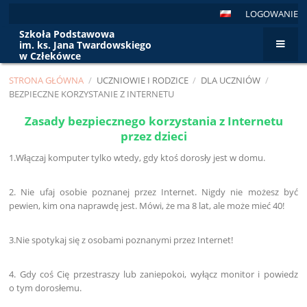
LOGOWANIE
Szkoła Podstawowa
im. ks. Jana Twardowskiego
w Człekówce
STRONA GŁÓWNA
/
UCZNIOWIE I RODZICE
/
DLA UCZNIÓW
/
BEZPIECZNE KORZYSTANIE Z INTERNETU
Bezpieczne
Zasady bezpiecznego korzystania z Internetu
korzystanie
przez dzieci
z
1.Włączaj komputer tylko wtedy, gdy ktoś dorosły jest w domu.
internetu
2. Nie ufaj osobie poznanej przez Internet. Nigdy nie możesz być
pewien, kim ona naprawdę jest. Mówi, że ma 8 lat, ale może mieć 40!
3.Nie spotykaj się z osobami poznanymi przez Internet!
4. Gdy coś Cię przestraszy lub zaniepokoi, wyłącz monitor i powiedz
o tym dorosłemu.