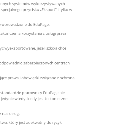
b innych systemów wykorzystywanych
 specjalnego przycisku „Eksport” i tylko w
ne wprowadzone do EduPage.
kończenia korzystania z usługi przez
 wyeksportowane, jeżeli szkoła chce
odpowiednio zabezpieczonych centrach
ące prawa i obowiązki związane z ochroną
standardzie pracownicy EduPage nie
edynie wtedy, kiedy jest to konieczne
 nas usług.
twa, który jest adekwatny do ryzyk