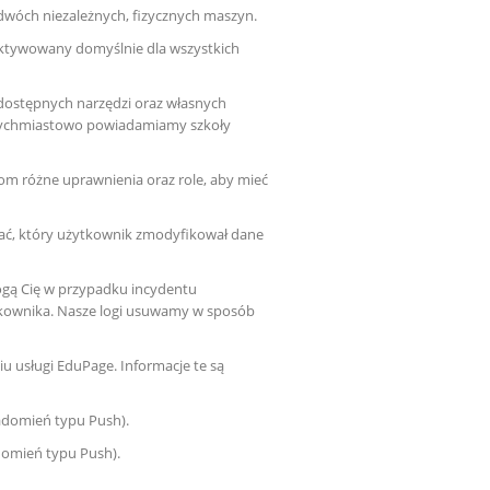
wóch niezależnych, fizycznych maszyn.
 aktywowany domyślnie dla wszystkich
ostępnych narzędzi oraz własnych
atychmiastowo powiadamiamy szkoły
 różne uprawnienia oraz role, aby mieć
tać, który użytkownik zmodyfikował dane
gą Cię w przypadku incydentu
tkownika. Nasze logi usuwamy w sposób
u usługi EduPage. Informacje te są
adomień typu Push).
domień typu Push).