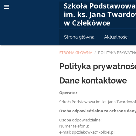
Szkoła Podstawow
im. ks. Jana Tward
w Człekówce
Strona główna
Aktualności
STRONA GŁÓWNA
/
POLITYKA PRYWATN
Polityka
Polityka prywatnoś
prywatności
Dane kontaktowe
Operator
:
Szkoła Podstawowa im. ks. Jana Twardowsk
Osoba odpowiedzialna za ochronę dan
Osoba odpowiedzialna:
Numer telefonu:
e-mail: spczlekowka@kolbiel.pl