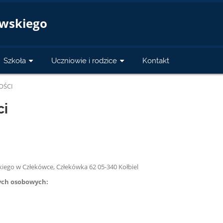
a
owskiego
Szkoła
Uczniowie i rodzice
Kontakt
OŚCI
ci
iego w Człekówce, Człekówka 62 05-340 Kołbiel
ych osobowych: