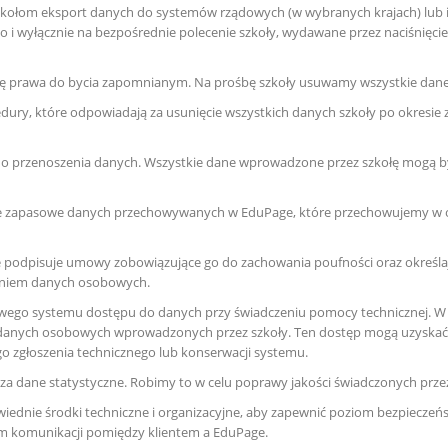
szkołom eksport danych do systemów rządowych (w wybranych krajach) lu
ylko i wyłącznie na bezpośrednie polecenie szkoły, wydawane przez naciśnięcie
cję prawa do bycia zapomnianym. Na prośbę szkoły usuwamy wszystkie da
ry, które odpowiadają za usunięcie wszystkich danych szkoły po okresie za
 przenoszenia danych. Wszystkie dane wprowadzone przez szkołę mogą być
e zapasowe danych przechowywanych w EduPage, które przechowujemy w 
 podpisuje umowy zobowiązujące go do zachowania poufności oraz określaj
aniem danych osobowych.
wego systemu dostępu do danych przy świadczeniu pomocy technicznej. W 
 danych osobowych wprowadzonych przez szkoły. Ten dostęp mogą uzyskać j
o zgłoszenia technicznego lub konserwacji systemu.
za dane statystyczne. Robimy to w celu poprawy jakości świadczonych przez
ednie środki techniczne i organizacyjne, aby zapewnić poziom bezpieczeńs
m komunikacji pomiędzy klientem a EduPage.