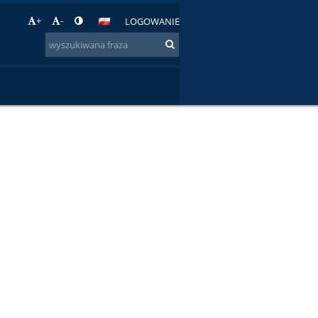
+
-
LOGOWANIE