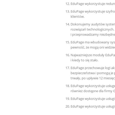
EduPage wykorzystuje redund
EduPage wykorzystuje szyfro
klientów.
Dokonujemy audytów systemu
rozwiązań technologicznych
i przeprowadzamy niezbędne
EduPage ma wbudowany syste
pewność, że mogą oni widzieć
Najważniejsze moduły EduPag
i kiedy to się stało.
EduPage przechowuje logi a
bezpieczeństwa i pomogą je 
trwały, po upływie 12 miesięc
EduPage wykorzystuje usługę 
również dostępne dla firmy 
EduPage wykorzystuje usługi
EduPage wykorzystuje usługi