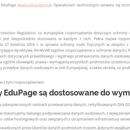
 EduPage (
www.edupage.org
). Operatorem technicznym serwera tej stron
Protection Regulation, to europejskie rozporządzenie dotyczące ochron
j i jest bezpośrednio stosowane w każdym z nich. Pełna nazwa rozpo
nia 27 kwietnia 2016 r. w sprawie ochrony osób fizycznych w związku
ylające dyrektywę 95/46/WE (ogólne rozporządzenie o ochronie danych). R
ich dotyczących prawidłowego i legalnego przetwarzania danych osobowyc
a ogólne obowiązki, prawa i wymagania wszystkich podmiotów uczestnic
ny przepływ danych osobowych w Unii Europejskiej, a także określa, co pod
e z tym rozporządzeniem.
ony EduPage są dostosowane do w
zabezpieczonych centrach przetwarzania danych, certyfikowanych DIN ISO
e dokonujemy dalszego podpowierzania danych osobowych, z wyłączeniem sy
do celów hostingowych oraz związanych z utrzymaniem infrastruktury serwe
owadzonych przez klientów danych podmiotom trzecim. Jedynymi wyjątkami