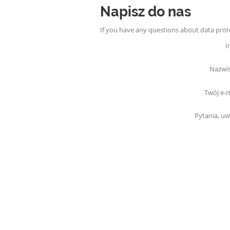
Napisz do nas
If you have any questions about data prote
I
Nazwis
Twój e-m
Pytania, uw