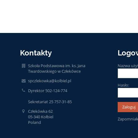
Kontakty
Logo
Szkoła Podstawowa im. ks. Jana
Nazwa uży
Twardowskiego w Człekówce
spczlekowka@kolbiel.pl
Hasło:
Dyrektor 502-124-774
Sekretariat 25 757-31-85
Człekówka 62
05-340 Kołbiel
Zapomniałe
Poland