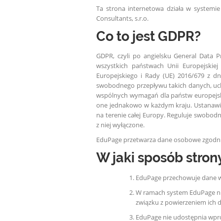
Ta strona internetowa działa w systemie
Consultants, s.r.o.
Co to jest GDPR?
GDPR, czyli po angielsku General Data 
wszystkich państwach Unii Europejskie
Europejskiego i Rady (UE) 2016/679 z d
swobodnego przepływu takich danych, uch
wspólnych wymagań dla państw europejsk
one jednakowo w każdym kraju. Ustanawi
na terenie całej Europy. Reguluje swobod
z niej wyłączone.
EduPage przetwarza dane osobowe zgodni
W jaki sposób str
EduPage przechowuje dane w 
W ramach system EduPage ni
związku z powierzeniem ich 
EduPage nie udostępnia wpr