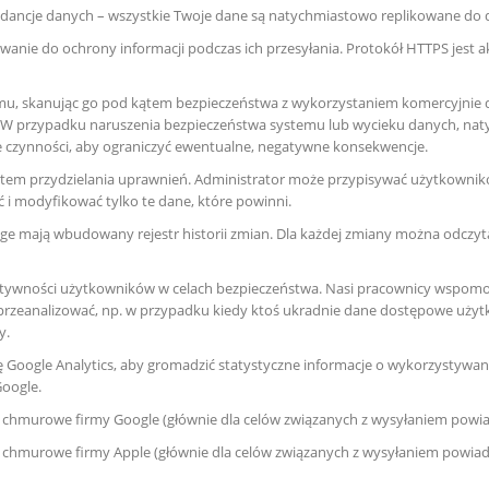
ancje danych – wszystkie Twoje dane są natychmiastowo replikowane do d
wanie do ochrony informacji podczas ich przesyłania. Protokół HTTPS jest
, skanując go pod kątem bezpieczeństwa z wykorzystaniem komercyjnie d
. W przypadku naruszenia bezpieczeństwa systemu lub wycieku danych, n
 czynności, aby ograniczyć ewentualne, negatywne konsekwencje.
m przydzielania uprawnień. Administrator może przypisywać użytkownikom
 i modyfikować tylko te dane, które powinni.
e mają wbudowany rejestr historii zmian. Dla każdej zmiany można odczy
ktywności użytkowników w celach bezpieczeństwa. Nasi pracownicy wspomo
przeanalizować, np. w przypadku kiedy ktoś ukradnie dane dostępowe uży
y.
Google Analytics, aby gromadzić statystyczne informacje o wykorzystywani
Google.
 chmurowe firmy Google (głównie dla celów związanych z wysyłaniem powi
 chmurowe firmy Apple (głównie dla celów związanych z wysyłaniem powia