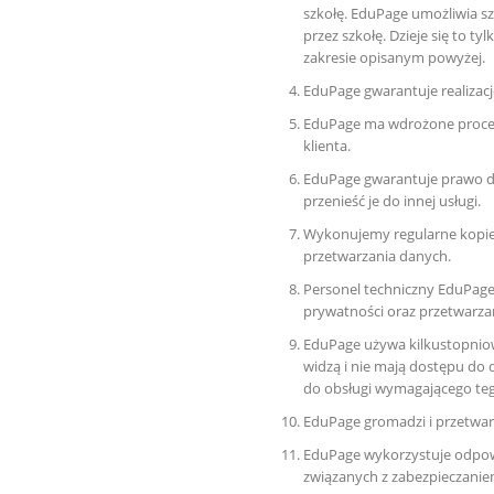
szkołę. EduPage umożliwia 
przez szkołę. Dzieje się to t
zakresie opisanym powyżej.
EduPage gwarantuje realiza
EduPage ma wdrożone procedu
klienta.
EduPage gwarantuje prawo do
przenieść je do innej usługi.
Wykonujemy regularne kopi
przetwarzania danych.
Personel techniczny EduPage
prywatności oraz przetwarz
EduPage używa kilkustopnio
widzą i nie mają dostępu do
do obsługi wymagającego teg
EduPage gromadzi i przetwar
EduPage wykorzystuje odpowi
związanych z zabezpieczanie