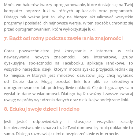
Mnóstwo hakerów tworzy oprogramowanie, które dostaje się na Twój
komputer poprzez luki w różnych aplikacjach oraz programach.
Dlatego tak ważne jest to, aby na bieżąco aktualizować wszystkie
programy i posiadać ich najnowsze wersje. W ten sposób uchronisz się
przed oprogramowaniem, które wykorzystuje luki.
7. Bądź ostrożny podczas zawierania znajomości
Coraz powszechniejsze jest korzystanie z internetu w celu
nawiązywania nowych znajomości. Fora internetowe, grupy
dyskusyjne, społeczności na Facebooku, aplikacje randkowe. To
wszystko narzędzia, dzięki którym można zyskać przyjaciół. Jednak są
to miejsca, w których jest mnóstwo oszustów, jacy chcą wyłudzić
od Ciebie dane. Mogą przesłać link lub plik ze szkodliwym
oprogramowaniem lub podchwytliwie nakłonić Cię do tego, abyś sam
wysłał te dane w wiadomości. Dlatego bądź uważny i zawsze zwracaj
uwagę na próby wyłudzenia danych oraz nie klikaj w podejrzane linki.
8. Edukuj swoje dzieci i rodzinę
Jeśli jesteś odpowiedzialny i stosujesz wszystkie zasady
bezpieczeństwa, nie oznacza to, że Twoi domownicy robią dokładnie to
samo. Dlatego rozmawiaj z nimi o bezpieczeństwie w internecie.