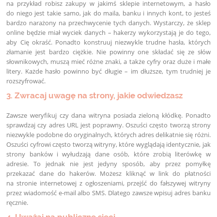
na przykład robisz zakupy w jakimś sklepie internetowym, a hasło
do niego jest takie samo, jak do maila, banku i innych kont, to jesteś
bardzo narażony na przechwycenie tych danych. Wystarczy, że sklep
online będzie miał wyciek danych – hakerzy wykorzystają je do tego,
aby Cię okraść. Ponadto konstruuj niezwykle trudne hasła, których
złamanie jest bardzo ciężkie. Nie powinny one składać się ze słów
słownikowych, muszą mieć różne znaki, a także cyfry oraz duże i małe
litery. Każde hasło powinno być długie – im dłuższe, tym trudniej je
rozszyfrować.
3. Zwracaj uwagę na strony, jakie odwiedzasz
Zawsze weryfikuj czy dana witryna posiada zieloną kłódkę. Ponadto
sprawdzaj czy adres URL jest poprawny. Oszuści często tworzą strony
niezwykle podobne do oryginalnych, których adres delikatnie się różni.
Oszuści cyfrowi często tworzą witryny, które wyglądają identycznie, jak
strony banków i wyłudzają dane osób, które zrobią literówkę w
adresie. To jednak nie jest jedyny sposób, aby przez pomyłkę
przekazać dane do hakerów. Możesz kliknąć w link do płatności
na stronie internetowej z ogłoszeniami, przejść do fałszywej witryny
przez wiadomość e-mail albo SMS. Dlatego zawsze wpisuj adres banku
ręcznie.