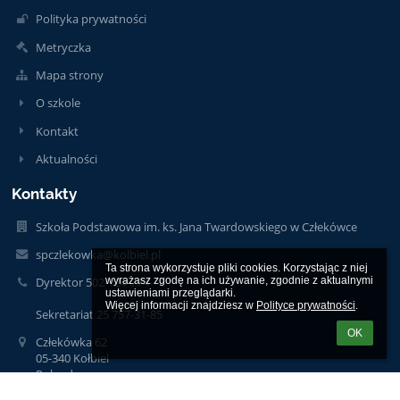
Polityka prywatności
Metryczka
Mapa strony
O szkole
Kontakt
Aktualności
Kontakty
Szkoła Podstawowa im. ks. Jana Twardowskiego w Człekówce
spczlekowka@kolbiel.pl
Ta strona wykorzystuje pliki cookies. Korzystając z niej 
wyrażasz zgodę na ich używanie, zgodnie z aktualnymi 
Dyrektor 502-124-774
ustawieniami przeglądarki.

Więcej informacji znajdziesz w 
Polityce prywatności
.
Sekretariat 25 757-31-85
OK
Człekówka 62
05-340 Kołbiel
Poland