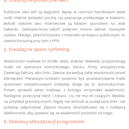
4. Uważaj na publiczne sieci
Publiczne sieci wifi są wygodne. Będąc w centrum handlowym wiele
osób chętnie sprawdzi pocztę, czy popracuje przebywając w kawiarni.
Jednak otwarte sieci internetowe są łatwym sposobem na atak
hakerski. Zabezpieczenia takich połączeń można złamać niezwykle
szybko. Dlatego, jeżeli korzystasz z internetu w miejscu publicznym, to
zawsze korzystaj przy tym z VPN.
5. Uważaj na spam i phishing
Wiadomości mailowe to źródło wielu ataków. Niekiedy przypominają
maile od operatora komórkowego, banku, firmy energetycznej.
Zawierają faktury albo linki. Zawsze sprawdzaj takie wiadomości przed
kliknięciem. Pierwszym krokiem powinno być przeskanowanie maila
systemem antywirusowym (niekiedy dzieje się to automatycznie).
Potem sprawdź adres mailowy, z którego otrzymałeś wiadomość.
Następnie przeczytaj tekst i zobacz, czy nie ma on rażących błędów,
na przykład gramatycznych. Nigdy nie wchodź w podejrzane linki i nie
pobieraj załączników. Zawsze możesz skontaktować się z nadawcą
telefonicznie, aby upewnić się, że wiadomość pochodzi od niego.
6. Dokonuj aktualizacji programów