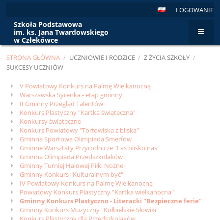
LOGOWANIE
Szkoła Podstawowa
im. ks. Jana Twardowskiego
w Człekówce
STRONA GŁÓWNA
/
UCZNIOWIE I RODZICE
/
Z ŻYCIA SZKOŁY
/
SUKCESY UCZNIÓW
Sukcesy
V Powiatowy Konkurs na Palmę Wielkanocną
Warszawska Syrenka - etap gminny
uczniów
II Gminny Przegląd Talentów
Konkurs Plastyczny "Kartka świąteczna"
Konkursy świąteczne
Konkurs Powiatowy "Torfowiska z bliska"
Gminna Sportowa Olimpiada Smerfów
Gminne Warsztaty Przyrodnicze "Las blisko nas"
Gminna Olimpiada Przedszkolaków
Gminny Turniej Halowej Piłki Nożnej
Gminny Konkurs "Kulturalnym być"
IV Powiatowy Konkurs na Palmę Wielkanocną
Powiatowy Konkurs Plastyczny "Kartka wielkanocna"
Gminny Konkurs Plastyczno - Literacki "Bezpieczne ferie"
Gminny Konkurs Muzyczny "Kołbielskie Słowiki"
Konkurs Plastyczny dla Przedszkolaków