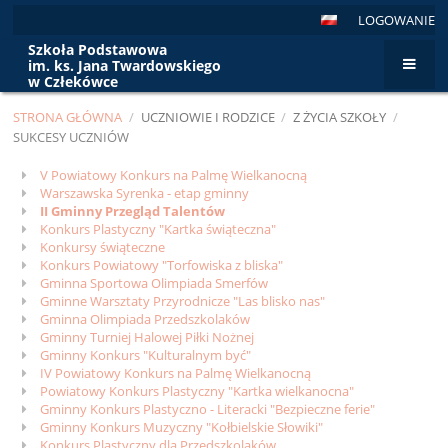
LOGOWANIE
Szkoła Podstawowa
im. ks. Jana Twardowskiego
w Człekówce
STRONA GŁÓWNA
/
UCZNIOWIE I RODZICE
/
Z ŻYCIA SZKOŁY
/
SUKCESY UCZNIÓW
Sukcesy
V Powiatowy Konkurs na Palmę Wielkanocną
Warszawska Syrenka - etap gminny
uczniów
II Gminny Przegląd Talentów
Konkurs Plastyczny "Kartka świąteczna"
Konkursy świąteczne
Konkurs Powiatowy "Torfowiska z bliska"
Gminna Sportowa Olimpiada Smerfów
Gminne Warsztaty Przyrodnicze "Las blisko nas"
Gminna Olimpiada Przedszkolaków
Gminny Turniej Halowej Piłki Nożnej
Gminny Konkurs "Kulturalnym być"
IV Powiatowy Konkurs na Palmę Wielkanocną
Powiatowy Konkurs Plastyczny "Kartka wielkanocna"
Gminny Konkurs Plastyczno - Literacki "Bezpieczne ferie"
Gminny Konkurs Muzyczny "Kołbielskie Słowiki"
Konkurs Plastyczny dla Przedszkolaków