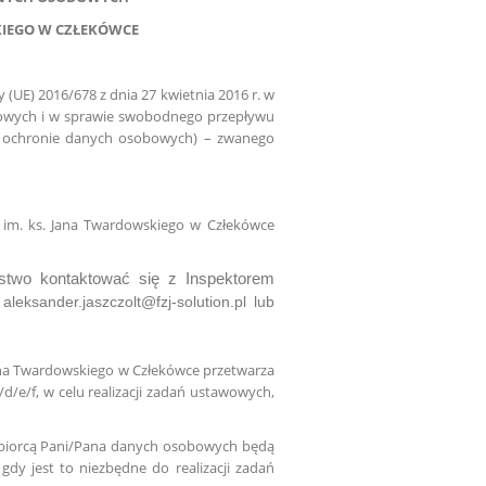
KIEGO W CZŁEKÓWCE
 (UE) 2016/678 z dnia 27 kwietnia 2016 r. w
bowych i w sprawie swobodnego przepływu
o ochronie danych osobowych) – zwanego
im. ks. Jana Twardowskiego w Człekówce
wo kontaktować się z Inspektorem
aleksander.jaszczolt@fzj-solution.pl lub
ana Twardowskiego w Człekówce przetwarza
/e/f, w celu realizacji zadań ustawowych,
dbiorcą Pani/Pana danych osobowych będą
dy jest to niezbędne do realizacji zadań