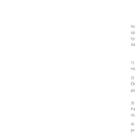
Na
sp
ty
da
1)
re
2)
O
pi
3)
Pa
st
4)
pr