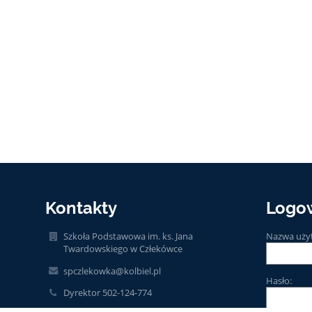
Kontakty
Logo
Szkoła Podstawowa im. ks. Jana
Nazwa uży
Twardowskiego w Człekówce
spczlekowka@kolbiel.pl
Hasło:
Dyrektor 502-124-774