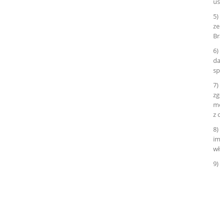
us
5)
ze
Br
6)
da
sp
7)
zg
mo
z 
8)
im
wł
9)