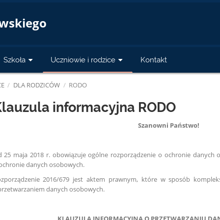
a
owskiego
Szkoła
Uczniowie i rodzice
Kontakt
CE
/
DLA RODZICÓW
/
RODO
lauzula informacyjna RODO
Szanowni Państwo!
 25 maja 2018 r. obowiązuje ogólne rozporządzenie o ochronie danych
ochronie danych osobowych.
zporządzenie 2016/679 jest aktem prawnym, które w sposób kompleks
przetwarzaniem danych osobowych.
KLAUZULA INFORMACYJNA O PRZETWARZANIU D