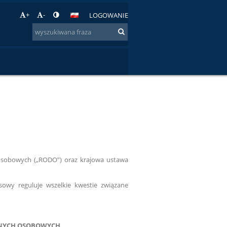
+
-
LOGOWANIE
 osobowych („RODO”) oraz krajowa ustawa
owy reguluje wszelkie kwestie związane
ANYCH OSOBOWYCH