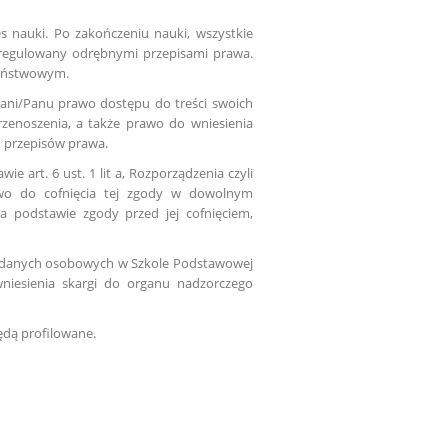
 nauki. Po zakończeniu nauki, wszystkie
regulowany odrębnymi przepisami prawa.
Państwowym.
ani/Panu prawo dostępu do treści swoich
przenoszenia, a także prawo do wniesienia
h przepisów prawa.
art. 6 ust. 1 lit a, Rozporządzenia czyli
awo do cofnięcia tej zgody w dowolnym
 podstawie zgody przed jej cofnięciem,
u danych osobowych w Szkole Podstawowej
niesienia skargi do organu nadzorczego
ędą profilowane.