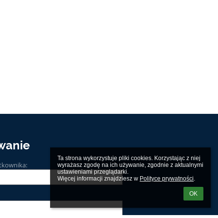
wanie
Ta strona wykorzystuje pliki cookies. Korzystając z niej 
tkownika:
wyrażasz zgodę na ich używanie, zgodnie z aktualnymi 
ustawieniami przeglądarki.

Więcej informacji znajdziesz w 
Polityce prywatności
.
OK