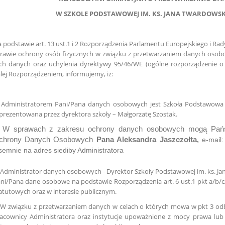
W SZKOLE PODSTAWOWEJ IM. KS. JANA TWARDOWS
 podstawie art. 13 ust.1 i 2 Rozporządzenia Parlamentu Europejskiego i Rady
rawie ochrony osób fizycznych w związku z przetwarzaniem danych oso
ch danych oraz uchylenia dyrektywy 95/46/WE (ogólne rozporządzenie 
lej Rozporządzeniem, informujemy, iż:
 Administratorem Pani/Pana danych osobowych jest Szkoła Podstawowa 
prezentowana przez dyrektora szkoły – Małgorzatę Szostak.
W sprawach z zakresu ochrony danych osobowych mogą Państ
chrony Danych Osobowych
Pana Aleksandra Jaszczołta
,
e-mail: 
semnie na adres siediby Administratora
 Administrator danych osobowych - Dyrektor Szkoły Podstawowej im. ks. J
ni/Pana dane osobowe na podstawie Rozporządzenia art. 6 ust.1 pkt a/b/c/d
atutowych oraz w interesie publicznym.
 W związku z przetwarzaniem danych w celach o których mowa w pkt 3 o
acownicy Administratora oraz instytucje upoważnione z mocy prawa lub g