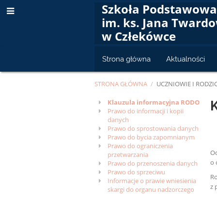
Szkoła Podstawow
im. ks. Jana Tward
w Człekówce
Strona główna
Aktualności
STRONA GŁÓWNA
/
UCZNIOWIE I RODZI
RODO
Klauzula informacyjna RODO
K
Prawo do informacji i kopii
danych
Prawo do sprostowania danych
Prawo do bycia zapomnianym
Prawo do ograniczenia
Od
przetwarzania
o 
Prawo do przenoszenia danych
Prawo do sprzeciwu
Ro
Informacje o prawie wniesienia
z 
skargi do organu nadzorczego