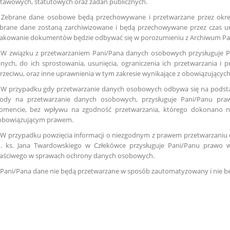
tawowych, statutowych oraz zadań publicznych.
 Zebrane dane osobowe będą przechowywane i przetwarzane przez okres
brane dane zostaną zarchiwizowane i będą przechowywane przez czas u
akowanie dokumentów będzie odbywać się w porozumieniu z Archiwum 
 W związku z przetwarzaniem Pani/Pana danych osobowych przysługuje P
nych, do ich sprostowania, usunięcia, ograniczenia ich przetwarzania i 
rzeciwu, oraz inne uprawnienia w tym zakresie wynikające z obowiązującyc
 W przypadku gdy przetwarzanie danych osobowych odbywa się na podstawie 
ody na przetwarzanie danych osobowych, przysługuje Pani/Panu pr
mencie, bez wpływu na zgodność przetwarzania, którego dokonano na
obowiązującym prawem.
 W przypadku powzięcia informacji o niezgodnym z prawem przetwarzani
. ks. Jana Twardowskiego w Człekówce przysługuje Pani/Panu prawo w
aściwego w sprawach ochrony danych osobowych.
 Pani/Pana dane nie będą przetwarzane w sposób zautomatyzowany i nie b