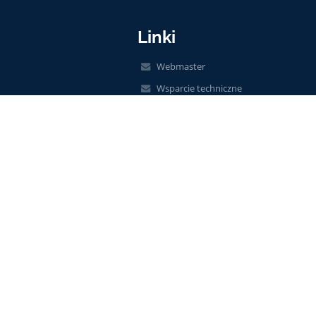
Linki
Webmaster
Wsparcie techniczne
Deklaracja dostępności
Informacje prawne
Polityka prywatności
Metryczka
Mapa strony
O szkole
Kontakt
Aktualności