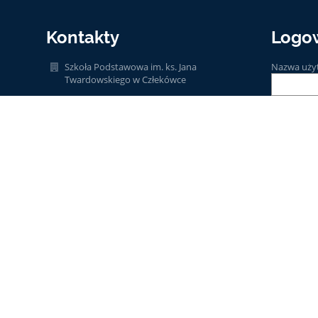
Kontakty
Logo
Szkoła Podstawowa im. ks. Jana
Nazwa uży
Twardowskiego w Człekówce
spczlekowka@kolbiel.pl
Hasło:
Dyrektor 502-124-774
Sekretariat 25 757-31-85
Człekówka 62
05-340 Kołbiel
Zapomniałe
Poland