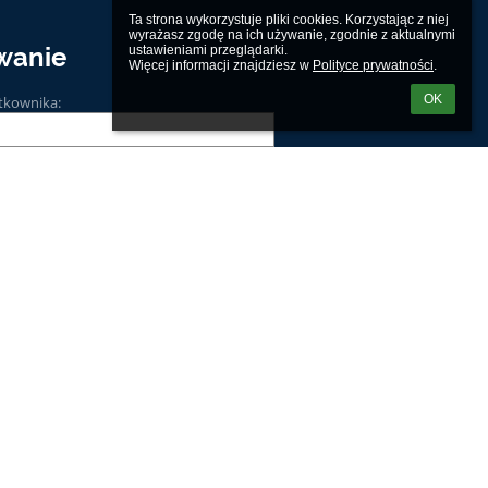
Ta strona wykorzystuje pliki cookies. Korzystając z niej 
wyrażasz zgodę na ich używanie, zgodnie z aktualnymi 
wanie
ustawieniami przeglądarki.

Więcej informacji znajdziesz w 
Polityce prywatności
.
OK
tkownika:
m loginu lub hasła