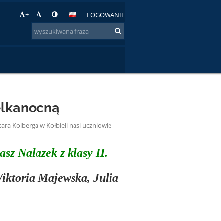
+
-
LOGOWANIE
elkanocną
a Kolberga w Kołbieli nasi uczniowie
kasz Nalazek z klasy II.
Wiktoria Majewska, Julia