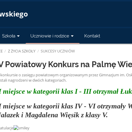
a
owskiego
Szkoła
Uczniowie i rodzice
Kontakt
CE
/
Z ŻYCIA SZKOŁY
/
SUKCESY UCZNIÓW
V Powiatowy Konkurs na Palmę Wi
konkursie o zasięgu powiatowym organizowanym przez Gimnazjum im. Oskar
stali nagrodzeni w dwóch kategoriach.
I miejsce w kategorii klas I - III otrzymał Łu
I miejsce w kategorii klas IV - VI otrzymały 
alazek i Magdalena Więsik z klasy V.
atulacje