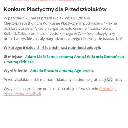
Konkurs Plastyczny dla Przedszkolaków
W październiku nasze przedszkolaki wzięły udział w
Międzyprzedszkolnym Konkursie Plastycznym pod hasłem "Piękna
polska złota jesień", który zorganizowało Gminne Przedszkole w
Kołbieli. Dzieci z oddziału przedszkolnego w Człekówce złozyły trzy
prace i wszystkie zostały nagrodzone, z czego cieszymy się baaaardzo!!!
W kategorii dzieci 5 - 6 letnich nasi najmłodsi zdobyli:
III miejsce
-
Adam Możdżonek z mamą Anną i Wiktoria Domańska
z mamą Elżbietą
Wyróżnienie
-
Amelia Prasuła z mamą Agnieszką.
Przedszkolakom i ich mamom składamy serdeczne gratulacje
Wszystkie nagrodzone prace można obejrzeć na stronie
Gminnego
Przedszkola w Kołbieli