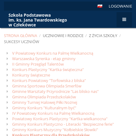
LOGOWANIE
Szkoła Podstawowa
im. ks. Jana Twardowskiego
w Człekówce
STRONA GŁÓWNA
/
UCZNIOWIE I RODZICE
/
Z ŻYCIA SZKOŁY
/
SUKCESY UCZNIÓW
Sukcesy
V Powiatowy Konkurs na Palmę Wielkanocną
Warszawska Syrenka - etap gminny
uczniów
II Gminny Przegląd Talentów
Konkurs Plastyczny "Kartka świąteczna"
Konkursy świąteczne
Konkurs Powiatowy "Torfowiska z bliska"
Gminna Sportowa Olimpiada Smerfów
Gminne Warsztaty Przyrodnicze "Las blisko nas"
Gminna Olimpiada Przedszkolaków
Gminny Turniej Halowej Piłki Nożnej
Gminny Konkurs "Kulturalnym być"
IV Powiatowy Konkurs na Palmę Wielkanocną
Powiatowy Konkurs Plastyczny "Kartka wielkanocna"
Gminny Konkurs Plastyczno - Literacki "Bezpieczne ferie"
Gminny Konkurs Muzyczny "Kołbielskie Słowiki"
Konkurs Plastyczny dla Przedszkolaków