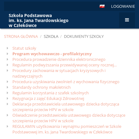
LOGOWANIE
Szkoła Podstawowa
im. ks. Jana Twardowskiego
w Człekówce
STRONA GŁÓWNA
/
SZKOŁA
/
DOKUMENTY SZKOŁY
Dokumenty
Statut szkoły
Program wychowawczo - profilaktyczny
szkoły
Procedura prowadzenie dziennika elektronicznego
Regulamin podwyższania przewidywanej oceny rocznej...
Procedury zachowania w sytuacjach kryzysowych i
nadzwyczajnych
Procedura uzyskiwania zwolnień z wychowania fizycznego
Standardy ochrony małoletnich
Regulamin korzystania z szafek szkolnych
Rezygnacja z zajęć Edukacji Zdrowotnej
Deklaracja przedstawiciela ustawowego dziecka dotycząca
szczepienia przeciw HPV w szkole
Oświadczenie przedstawiciela ustawowego dziecka dotyczące
szczepienia przeciw HPV w szkole
REGULAMIN użytkowania i wynajmu pomieszczeń w Szkole
Podstawowej im. ks. Jana Twardowskiego w Człekówce