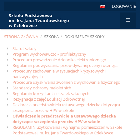
LOGOWANIE
Szkoła Podstawowa
im. ks. Jana Twardowskiego
w Człekówce
STRONA GŁÓWNA
/
SZKOŁA
/
DOKUMENTY SZKOŁY
Dokumenty
Statut szkoły
Program wychowawczo - profilaktyczny
szkoły
Procedura prowadzenie dziennika elektronicznego
Regulamin podwyższania przewidywanej oceny rocznej...
Procedury zachowania w sytuacjach kryzysowych i
nadzwyczajnych
Procedura uzyskiwania zwolnień z wychowania fizycznego
Standardy ochrony małoletnich
Regulamin korzystania z szafek szkolnych
Rezygnacja z zajęć Edukacji Zdrowotnej
Deklaracja przedstawiciela ustawowego dziecka dotycząca
szczepienia przeciw HPV w szkole
Oświadczenie przedstawiciela ustawowego dziecka
dotyczące szczepienia przeciw HPV w szkole
REGULAMIN użytkowania i wynajmu pomieszczeń w Szkole
Podstawowej im. ks. Jana Twardowskiego w Człekówce