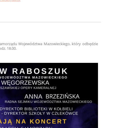
a Samorządu Województwa Mazowieckiego, który odbędzie
odz. 18.00.