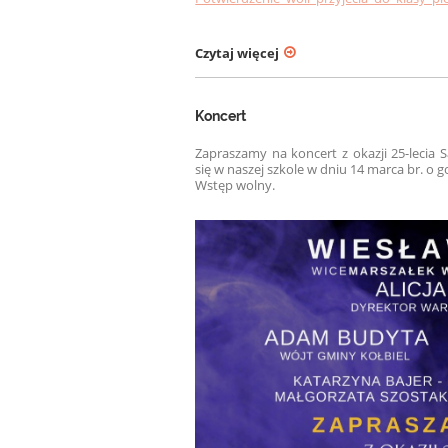
Czytaj więcej
Koncert
Zapraszamy na koncert z okazji 25-leci
się w naszej szkole w dniu 14 marca br. o g
Wstęp wolny.