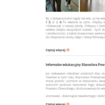
Bo z dziewczynami nigdy nie wie, oj nie wie
💃🕺🎷🎸🎤
To właśnie w rytm, między i
i Dziewcząt z naszej szkoły. Chłopcy z Sam
wielkie święto wszystkich kobiet - tych 
i serdeczności, a także brawurowo wykona
do obejrzenia reszty zdjęć i relacji filmowy
Czytaj więcej
Informator edukacyjny Starostwa Po
Już niebawem młodzież ostatnich klas s
również w tym roku Starostwo Powiatowe
może pomóc uczniom w dokonaniu świad
autorom podczas tworzenia tego dokumen
Powiatu Otwockiego, dostosowanej do wie
Uczniowie - dokonajcie świadomego i dobre
Czytaj więcej