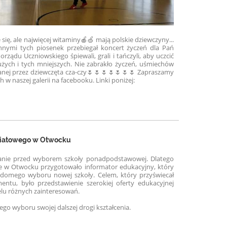
 się, ale najwięcej witaminy🍎🍏 mają polskie dziewczyny...
nnymi tych piosenek przebiegał koncert życzeń dla Pań
orządu Uczniowskiego śpiewali, grali i tańczyli, aby uczcić
dużych i tych mniejszych. Nie zabrakło życzeń, uśmiechów
nej przez dziewczęta cza-czy
🌷🌷🌷🌷🌷🌷🌷 Zapraszamy
ch w naszej galerii na facebooku. Linki poniżej:
wiatowego w Otwocku
tanie przed wyborem szkoły ponadpodstawowej. Dlatego
 w Otwocku przygotowało informator edukacyjny, który
omego wyboru nowej szkoły. Celem, który przyświecał
tu, było przedstawienie szerokiej oferty edukacyjnej
lu różnych zainteresowań.
go wyboru swojej dalszej drogi kształcenia.