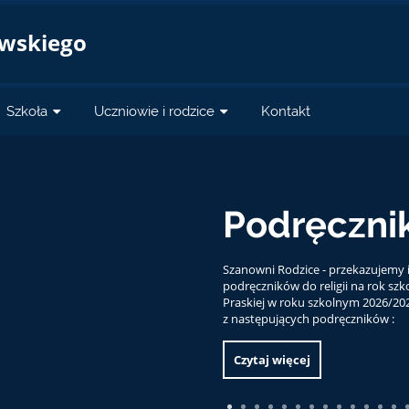
a
owskiego
Szkoła
Uczniowie i rodzice
Kontakt
Odbiór za
egzaminu 
Informujemy uczniów klasy ósmej,
ósmoklasisty będzie można odebrać
godzinach 10.00. - 11.00.
Czytaj więcej