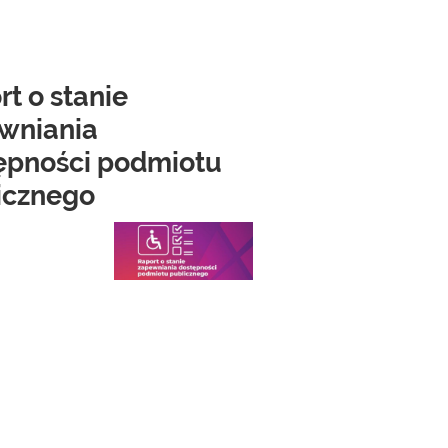
t o stanie
wniania
ępności podmiotu
icznego