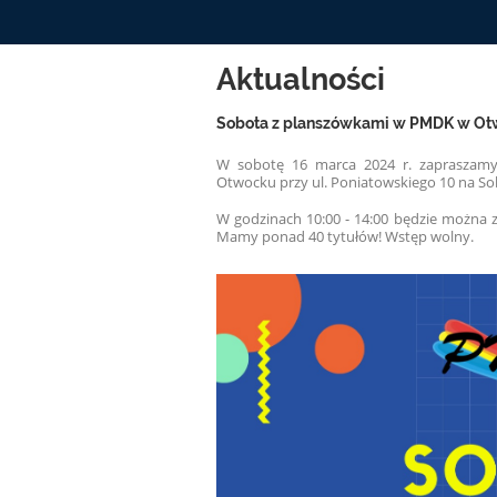
Aktualności
Sobota z planszówkami w PMDK w O
W sobotę 16 marca 2024 r. zapraszamy
Otwocku przy ul. Poniatowskiego 10 na So
W godzinach 10:00 - 14:00 będzie można z
Mamy ponad 40 tytułów! Wstęp wolny.