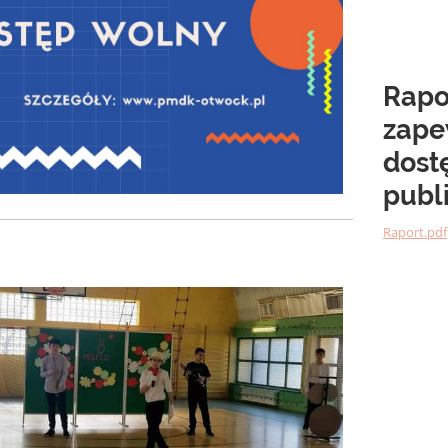
Rapor
zape
dost
publ
Raport.pdf