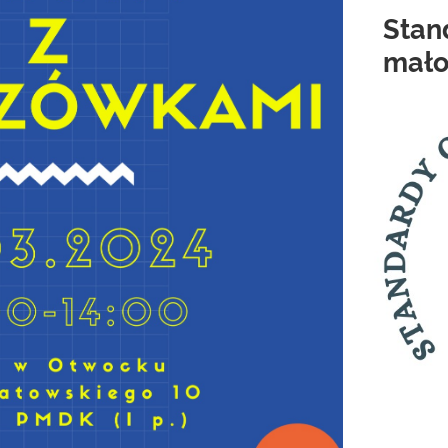
Stan
mało