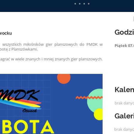
Godz
twocku
 wszystkich miłośników gier planszowych do PMDK w
Piątek 07.
botę z Planszówkami.
agrać w wiele znanych i mniej znanych gier planszowych.
Kalen
brak dany
Galer
brak dany