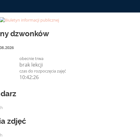
iny dzwonków
08.2026
obecnie trwa
brak lekcji
czas do rozpoczęcia zajęć
10:42:25
darz
ch
ia zdjęć
ch