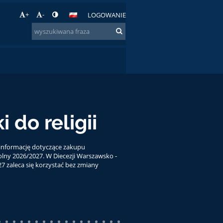
+
-
LOGOWANIE
świadczeń z
ósmoklasisty
 że zaświadczenia z egzaminu
 w sekretariacie szkoły w dniu 3 lipca w