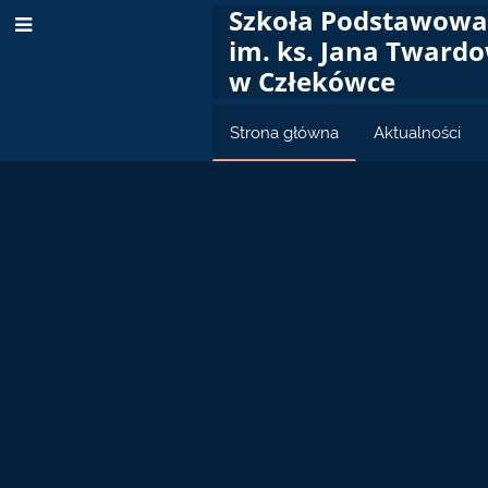
Szkoła Podstawow
im. ks. Jana Tward
w Człekówce
Strona główna
Aktualności
Strona
główna
 religii
 dotyczące zakupu
2027. W Diecezji Warszawsko -
ę korzystać bez zmiany