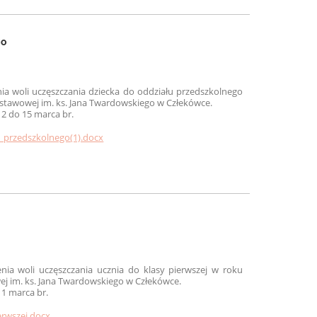
go
ia woli uczęszczania dziecka do oddziału przedszkolnego
stawowej im. ks. Jana Twardowskiego w Człekówce.
2 do 15 marca br.
u_przedszkolnego(1).docx
nia woli uczęszczania ucznia do klasy pierwszej w roku
j im. ks. Jana Twardowskiego w Człekówce.
1 marca br.
erwszej.docx