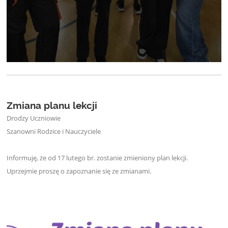
Zmiana planu lekcji
Drodzy Uczniowie
Szanowni Rodzice i Nauczyciele
Informuję, że od 17 lutego br. zostanie zmieniony plan lekcji.
Uprzejmie proszę o zapoznanie się ze zmianami.