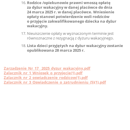
Rodzice /opiekunowie prawni wnoszą opłatę
za dyżur wakacyjny w danej placówce do dnia
24 marca 2025 r. w danej placówce. Wniesienie
opłaty stanowi potwierdzenie woli rodziców
o przyjęcie zakwalifikowanego dziecka na dyżur
wakacyjny.
Nieuiszczenie opłaty w wyznaczonym terminie jest
równoznaczne z rezygnacją z dyżuru wakacyjnego.
Lista dzieci przyjętych na dyżur wakacyjny zostanie
opublikowana 28 marca 2025 r.
Zarzadzenie_Nr_17__2025_dyzur_wakacyjny.pdf
Zalacznik_nr_1_Wniosek_o_przyjecie(1).pdf
Zalacznik_nr_2_oswiadczenie_rodzicow(1).pdf
Zalacznik_nr_3_Oswiadczenie_o_zatrudnieniu_(5)(1).pdf