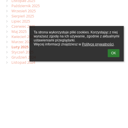
Listopad 2025
Październik 2025
Wrzesień 2025
Sierpień 2025
Lipiec 2025
Czerwiec 2025
Maj 2025
Ta strona wykorzystuje pliki cookies. Korzystając z niej 
Kwiecień 2025
wyrażasz zgodę na ich używanie, zgodnie z aktualnymi 
ustawieniami przeglądarki.

Marzec 2025
Więcej informacji znajdziesz w 
Polityce prywatności
.
Luty 2025
Styczeń 2025
OK
Grudzień 2024
Listopad 2024
Październik 2024
Wrzesień 2024
Sierpień 2024
Wszystkie
Linki
Webmaster