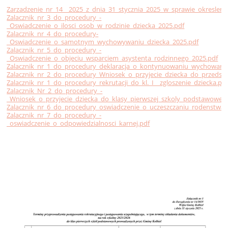
Zarzadzenie_nr_14__2025_z_dnia_31_stycznia_2025_w_sprawie_okreslen
Zalacznik_nr_3_do_procedury_-
_Oswiadczenie_o_ilosci_osob_w_rodzinie_dziecka_2025.pdf
Zalacznik_nr_4_do_procedury-
_Oswiadczenie_o_samotnym_wychowywaniu_dziecka_2025.pdf
Zalacznik_nr_5_do_procedury_-
_Oswiadczenie_o_objeciu_wsparciem_asystenta_rodzinnego_2025.pdf
Zalacznik_nr_1_do_procedury_deklaracja_o_kontynuowaniu_wychowania
Zalacznik_nr_2_do_procedury_Wniosek_o_przyjecie_dziecka_do_przedszk
Zalacznik_nr_1_do_procedury_rekrutacji_do_kl._I__zgloszenie_dziecka.pd
Zalacznik_Nr_2_do_procedury_-
_Wniosek_o_przyjecie_dziecka_do_klasy_pierwszej_szkoly_podstawowej_
Zalacznik_nr_6_do_procedury_oswiadczenie_o_uczeszczaniu_rodenstwa_
Zalacznik_nr_7_do_procedury_-
_oswiadczenie_o_odpowiedzialnosci_karnej.pdf