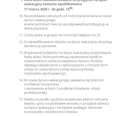
wakacyjny zostanie opublikowana
00
17 marca 2025 r. do godz. 12
.
Na podstawie zebranych od rodziców wniosków w czasie
dyżuru wakacyjnego
w w/w terminach tworzy się odpowiednią liczbę grup w
danej placówce.
Liczba dzieci w grupie nie może być większa niż 25.
O zakwalifikowaniu dziecka na dyżur wakacyjny decydują
dyrektorzy placówek.
W pierwszej kolejności na dyżur wakacyjny przyjmowane
będą dzieci, które potrzebują zapewnienia opieki w
maksymalnym czasie prowadzenia dyżuru. Rodzice
składają oświadczenie o niekorzystaniu z różnych form
urlopu w czasie dyżuru (urlop wypoczynkowy,
rodzicielski, wychowawczy).
W czasie dyżuru wakacyjnego zapewnia się dzieciom
możliwość korzystania
z wyżywienia w ilości 3 posiłków (śniadanie, obiad,
podwieczorek).
Opłata za posiłki i godziny dodatkowo płatne naliczana
będzie z góry na podstawie wniosku o przyjęcie dziecka
na dyżur wakacyjny i nie będzie podlegać zwrotowi
w przypadku nieobecności dziecka.