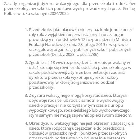
Zasady organizacji dyżuru wakacyjnego dla przedszkola i oddziałów
przedszkolnychw szkołach podstawowych prowadzonych przez Gminę
Kołbiel w roku szkolnym 2024/2025
Przedszkole, jako placówka nieferyjna, funkcjonuje przez
cały rok, z wyjątkiem przerw ustalonych przez organ
prowadzący na podstawie § 12 rozporządzenia Ministra
Edukacji Narodowej z dnia 28 lutego 2019 r. w sprawie
szczegółowej organizacji publicznych szkół i publicznych
przedszkoli (Dz. U. z 2023 r., poz. 2736).
Zgodnie z § 18 ww. rozporządzenia przepis powołany w
ust. 1 stosuje się również do oddziału przedszkolnego w
szkole podstawowej, z tym że kompetencje i zadania
dyrektora przedszkola wykonuje dyrektor szkoły
podstawowej, w której zorganizowano oddział
przedszkolny.
Z dyżuru wakacyjnego mogą korzystać dzieci, których
obydwoje rodzice lub rodzic samotnie wychowujący
dziecko pracuje i nie korzysta w tym czasie z urlopu
wypoczynkowego, rodzicielskiego lub wychowawczego
i tym samym nie mogą zapewnić opieki swoim dzieciom.
Okres dyżuru wakacyjnego nie jest okresem adaptacji dla
dzieci, które rozpoczną uczęszczanie do przedszkola,
oddziałów przedszkolnych i punktów przedszkolnych
przy szkołach podstawowych od września bieżącego