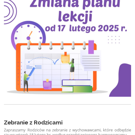
Zebranie z Rodzicami
Zapraszamy Rodziców na zebranie z wychowawcami, które odbędzie
się we wtorek 18 lutego br. według przedstawionego harmonogramu.