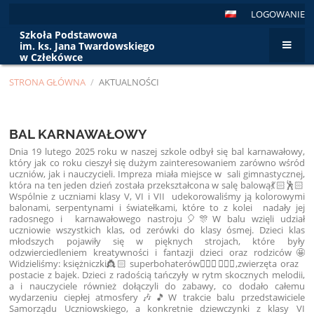
LOGOWANIE
Szkoła Podstawowa
im. ks. Jana Twardowskiego
w Człekówce
STRONA GŁÓWNA
/
AKTUALNOŚCI
Aktualności
BAL KARNAWAŁOWY
Dnia 19 lutego 2025 roku w naszej szkole odbył się bal karnawałowy,
który jak co roku cieszył się dużym zainteresowaniem zarówno wśród
uczniów, jak i nauczycieli. Impreza miała miejsce w sali gimnastycznej,
która na ten jeden dzień została przekształcona w salę balową💃🏻🕺🏻
Wspólnie z uczniami klasy V, VI i VII udekorowaliśmy ją kolorowymi
balonami, serpentynami i światełkami, które to z kolei nadały jej
radosnego i karnawałowego nastroju🎈🎊
W balu wzięli udział
uczniowie wszystkich klas, od zerówki do klasy ósmej. Dzieci klas
młodszych pojawiły się w pięknych strojach, które były
odzwierciedleniem kreatywności i fantazji dzieci oraz rodziców🤩
Widzieliśmy: księżniczki👸🏻 superbohaterów🦸🏻‍♀️🦸🏻‍♂️,zwierzęta oraz
postacie z bajek. Dzieci z radością tańczyły w rytm skocznych melodii,
a i nauczyciele również dołączyli do zabawy, co dodało całemu
wydarzeniu ciepłej atmosfery🎶🎵
W trakcie balu przedstawiciele
Samorządu Uczniowskiego, a konkretnie dziewczynki z klasy VI