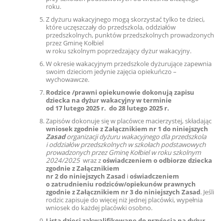
roku.
Z dyżuru wakacyjnego mogą skorzystać tylko te dzieci,
które uczęszczały do przedszkola, oddziałów
przedszkolnych, punktów przedszkolnych prowadzonych
przez Gminę Kołbiel
w roku szkolnym poprzedzający dyżur wakacyjny.
W okresie wakacyjnym przedszkole dyżurujące zapewnia
swoim dzieciom jedynie zajęcia opiekuńczo –
wychowawcze.
Rodzice /prawni opiekunowie dokonują zapisu
dziecka na dyżur wakacyjny w terminie
od 17 lutego 2025 r. do 28 lutego 2025 r.
Zapisów dokonuje się w placówce macierzystej, składając
wniosek zgodnie z Załącznikiem nr 1 do niniejszych
Zasad
organizacji dyżuru wakacyjnego
dla przedszkola
i oddziałów przedszkolnych w szkołach podstawowych
prowadzonych przez Gminę Kołbiel w roku szkolnym
2024/2025
wraz z
oświadczeniem o odbiorze dziecka
zgodnie z Załącznikiem
nr 2 do niniejszych Zasad
i
oświadczeniem
o zatrudnieniu rodziców/opiekunów prawnych
zgodnie z Załącznikiem nr 3 do niniejszych Zasad
. Jeśli
rodzic zapisuje do więcej niż jednej placówki, wypełnia
wniosek do każdej placówki osobno.
Lista dzieci zakwalifikowane do przyjęcia na dyżur