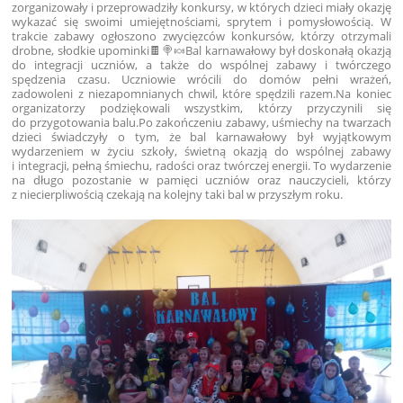
zorganizowały i przeprowadziły konkursy, w których dzieci miały okazję
wykazać się swoimi umiejętnościami, sprytem i pomysłowością. W
trakcie zabawy ogłoszono zwycięzców konkursów, którzy otrzymali
drobne, słodkie upominki🍫🍭🍬
Bal karnawałowy był doskonałą okazją
do integracji uczniów, a także do wspólnej zabawy i twórczego
spędzenia czasu. Uczniowie wrócili do domów pełni wrażeń,
zadowoleni z niezapomnianych chwil, które spędzili razem.
Na koniec
organizatorzy podziękowali wszystkim, którzy przyczynili się
do przygotowania balu.
Po zakończeniu zabawy, uśmiechy na twarzach
dzieci świadczyły o tym, że bal karnawałowy był wyjątkowym
wydarzeniem w życiu szkoły, świetną okazją do wspólnej zabawy
i integracji, pełną śmiechu, radości oraz twórczej energii. To wydarzenie
na długo pozostanie w pamięci uczniów oraz nauczycieli, którzy
z niecierpliwością czekają na kolejny taki bal w przyszłym roku.