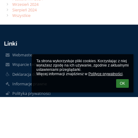
Wrzesień 2024
Sierpień 2024
Wszystkie
Linki
Webmaster
Ta strona wykorzystuje pliki cookies. Korzystając z niej 
Wsparcie techniczne
wyrażasz zgodę na ich używanie, zgodnie z aktualnymi 
ustawieniami przeglądarki.

Deklaracja dostępności
Więcej informacji znajdziesz w 
Polityce prywatności
.
Informacje prawne
OK
Polityka prywatności
Metryczka
Mapa strony
O szkole
Kontakt