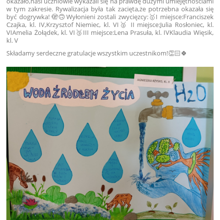
okazało,nasi uczniowie wykazali się na prawdę dużymi umiejętnościami
w tym zakresie. Rywalizacja była tak zacięta,że potrzebna okazała się
być dogrywka! 🫣🙃Wyłonieni zostali zwycięzcy:🥇I miejsce:Franciszek
Czajka, kl. IV,Krzysztof Niemiec, kl. VI🥈 II miejsce:Julia Rosłoniec, kl.
VIAmelia Żołądek, kl. VI🥉III miejsce:Lena Prasuła, kl. IVKlaudia Więsik,
kl. V
Składamy serdeczne gratulacje wszystkim uczestnikom!👏🏻🍀