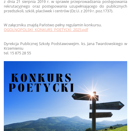
z dnia 21 sierpnia 2019 r. w sprawie przeprowadzania postępowania
rekrutacyjnego oraz postępowania uzupełniającego do publicznych
przedszkoli, szkół, placówek i centrów (Dz.U. z 2019 r. poz.1737).
W załączniku znajdą Państwo pełny regulamin konkursu.
OGOLNOPOLSKI_KONKURS_POETYCKI_2025.pdf
Dyrekcja Publicznej Szkoły Podstawowej
im. ks. Jana Twardowskiego w
Krzemieniu
tel. 15 875 28 55