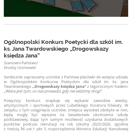
Ogólnopolski Konkurs Poetycki dla szkół im.
ks. Jana Twardowskiego „Drogowskazy
księdza Jana”
Szanowni Państwo!
Drodzy Uczniowie!
Serdecznie zapraszamy uczniów z Państwa placówki do wzięcia udziału
w Ogólnopolskim Konkursie Poetyckim dla szkół im. ks. Jana
Twardowskiego
„Drogowskazy księdza Jana”
z tegorocznym hasłem:
„Wiara jest tym, co nas prowadzi, gdy nie widzimy drogi”
.
Powyższy konkurs znajduje się wykazie zawodów wiedzy,
artystycznych i sportowych przez Lubelskiego Kuratora Oświaty. W
związku z tym osiągnięcia uczniów, (miejsca wysokie) zdobyte w nim,
będą mogły być wpisane na świadectwie ukończenia szkoły
podstawowej, dając tym samym możliwość uzyskania dodatkowych
punktów podczas rekrutacji na rok szkolny 2025/2026, zgodnie
z treścią §6 ust.1 pkt 5 rozporządzenia Ministra Edukacji Narodowej