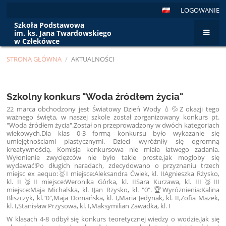
LOGOWANIE
Szkoła Podstawowa
im. ks. Jana Twardowskiego
w Człekówce
STRONA GŁÓWNA
/
AKTUALNOŚCI
Aktualności
Szkolny konkurs "Woda źródłem życia"
22 marca obchodzony jest Światowy Dzień Wody 💧💦Z okazji tego
ważnego święta, w naszej szkole został zorganizowany konkurs pt.
"Woda źródłem życia".Został on przeprowadzony w dwóch kategoriach
wiekowych.Dla klas 0-3 formą konkursu było wykazanie się
umiejętnościami plastycznymi. Dzieci wyróżniły się ogromną
kreatywnością. Komisja konkursowa nie miała łatwego zadania.
Wyłonienie zwycięzców nie było takie proste,jak mogłoby się
wydawać!Po długich naradach, zdecydowano o przyznaniu trzech
miejsc ex aequo:🥇I miejsce:Aleksandra Ćwiek, kl. IIAgnieszka Rżysko,
kl. II🥈II miejsce:Weronika Górka, kl. IISara Kurzawa, kl. III🥉III
miejsce:Maja Michalska, kl. IJan Rżysko, kl. "0".🏆Wyróżnienia:Kalina
Bliszczyk, kl."0",Maja Domańska, kl. I,Maria Jedynak, kl. II,Zofia Mazek,
kl. I,Stanisław Przysowa, kl. I,Maksymilian Zawadka, kl. I
W klasach 4-8 odbył się konkurs teoretycznej wiedzy o wodzie.Jak się