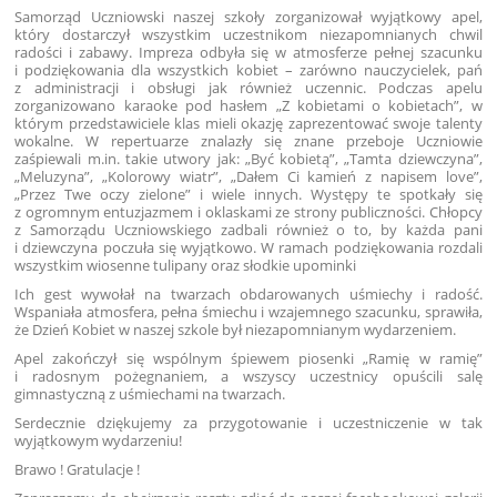
Samorząd Uczniowski naszej szkoły zorganizował wyjątkowy apel,
który dostarczył wszystkim uczestnikom niezapomnianych chwil
radości i zabawy. Impreza odbyła się w atmosferze pełnej szacunku
i podziękowania dla wszystkich kobiet – zarówno nauczycielek, pań
z administracji i obsługi jak również uczennic. Podczas apelu
zorganizowano karaoke pod hasłem „Z kobietami o kobietach”, w
którym przedstawiciele klas mieli okazję zaprezentować swoje talenty
wokalne. W repertuarze znalazły się znane przeboje Uczniowie
zaśpiewali m.in. takie utwory jak: „Być kobietą”, „Tamta dziewczyna”,
„Meluzyna”, „Kolorowy wiatr”, „Dałem Ci kamień z napisem love”,
„Przez Twe oczy zielone” i wiele innych. Występy te spotkały się
z ogromnym entuzjazmem i oklaskami ze strony publiczności. Chłopcy
z Samorządu Uczniowskiego zadbali również o to, by każda pani
i dziewczyna poczuła się wyjątkowo. W ramach podziękowania rozdali
wszystkim wiosenne tulipany oraz słodkie upominki
Ich gest wywołał na twarzach obdarowanych uśmiechy i radość.
Wspaniała atmosfera, pełna śmiechu i wzajemnego szacunku, sprawiła,
że Dzień Kobiet w naszej szkole był niezapomnianym wydarzeniem.
Apel zakończył się wspólnym śpiewem piosenki „Ramię w ramię”
i radosnym pożegnaniem, a wszyscy uczestnicy opuścili salę
gimnastyczną z uśmiechami na twarzach.
Serdecznie dziękujemy za przygotowanie i uczestniczenie w tak
wyjątkowym wydarzeniu!
Brawo ! Gratulacje !