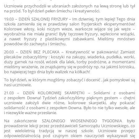
Uczniowie przychodzili w ubraniach założonych na lewą stronę lub tył
na przód. To był dzień pełen śmiechu i kreatywności.
19.03 – DZIEŃ SZALONEJ FRYZURY – Im dziwniej, tym lepiej! Tego dnia
szkoła zamieniła się w prawdziwy salon fryzjerskich eksperymentów!
Kolorowe włosy, koki niczym wieże, warkocze wijące się jak węże –
wyobraźnia nie miała granic! Były tęczowe fryzury, wplecione wstążki,
a nawet fryzury z plastikowymi zabawkami. Mieliśmy mnóstwo
powodów do zachwytu i śmiechu.
20.03 – DZIEŃ BEZ PLECAKA – Kreatywność w pakowaniu! Zamiast
plecaków zobaczyliśmy : koszyki na zakupy, wiaderka, pudełka, worki,
duży garnek na rosół, wózek dla lalek, torby podróżne, a momentami
mieliśmy wrażenie, że znajdujemy się w podróży np. na jakimś lotnisku,
bo najwięcej tego dnia było walizek na kółkach!
To był dzień, w którym mogliśmy zobaczyć i docenić , jak pomysłowi są
nasi uczniowie.
21.03 – DZIEŃ KOLOROWEJ SKARPETKI – Solidarni z osobami
z zespołem Downa! Tydzień zakończyliśmy pięknym gestem – chętni
uczniowie założyli dwie różne, kolorowe skarpetki, aby pokazać
solidarność z osobami z zespołem Downa. Było to nie tylko wesołe, ale
i niezwykle ważne przesłanie.
Na zakończenie SZALONEGO WIOSENNEGO TYGODNIA było
prowadzenie lekcji przez przedstawicieli Samorządu Uczniowskiego, co
jest wieloletnią tradycją w naszej szkole. Uczniowie przejęci
odpowiedzialnością pod czujnym okiem nauczycieli wykazywali się