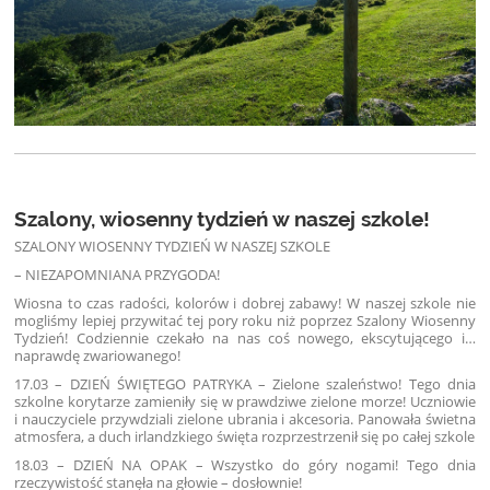
Szalony, wiosenny tydzień w naszej szkole!
SZALONY WIOSENNY TYDZIEŃ W NASZEJ SZKOLE
– NIEZAPOMNIANA PRZYGODA!
Wiosna to czas radości, kolorów i dobrej zabawy! W naszej szkole nie
mogliśmy lepiej przywitać tej pory roku niż poprzez Szalony Wiosenny
Tydzień! Codziennie czekało na nas coś nowego, ekscytującego i…
naprawdę zwariowanego!
17.03 – DZIEŃ ŚWIĘTEGO PATRYKA – Zielone szaleństwo! Tego dnia
szkolne korytarze zamieniły się w prawdziwe zielone morze! Uczniowie
i nauczyciele przywdziali zielone ubrania i akcesoria. Panowała świetna
atmosfera, a duch irlandzkiego święta rozprzestrzenił się po całej szkole
18.03 – DZIEŃ NA OPAK – Wszystko do góry nogami! Tego dnia
rzeczywistość stanęła na głowie – dosłownie!