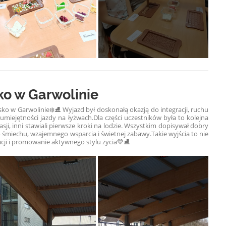
o w Garwolinie
isko w Garwolinie❄️⛸️ Wyjazd był doskonałą okazją do integracji, ruchu
umiejętności jazdy na łyżwach.
Dla części uczestników była to kolejna
ji, inni stawiali pierwsze kroki na lodzie. Wszystkim dopisywał dobry
o śmiechu, wzajemnego wsparcia i świetnej zabawy.
Takie wyjścia to nie
acji i promowanie aktywnego stylu życia💙⛸️