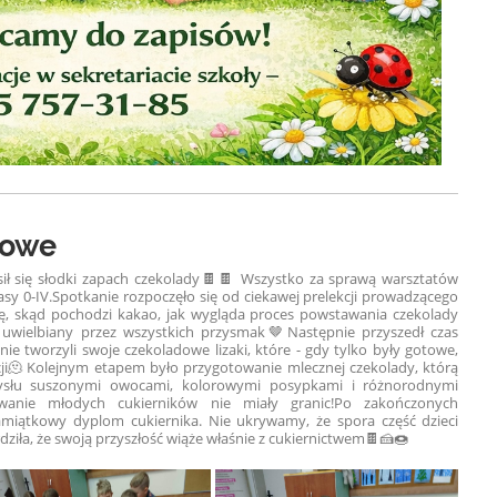
dowe
ił się słodki zapach czekolady🍫🍫 Wszystko za sprawą warsztatów
asy 0-IV.Spotkanie rozpoczęło się od ciekawej prelekcji prowadzącego
ię, skąd pochodzi kakao, jak wygląda proces powstawania czekolady
n uwielbiany przez wszystkich przysmak🤎Następnie przyszedł czas
ie tworzyli swoje czekoladowe lizaki, które - gdy tylko były gotowe,
ji🫠 Kolejnym etapem było przygotowanie mlecznej czekolady, którą
ysłu suszonymi owocami, kolorowymi posypkami i różnorodnymi
owanie młodych cukierników nie miały granic!Po zakończonych
amiątkowy dyplom cukiernika. Nie ukrywamy, że spora część dzieci
dziła, że swoją przyszłość wiąże właśnie z cukiernictwem🍫🍰🍩