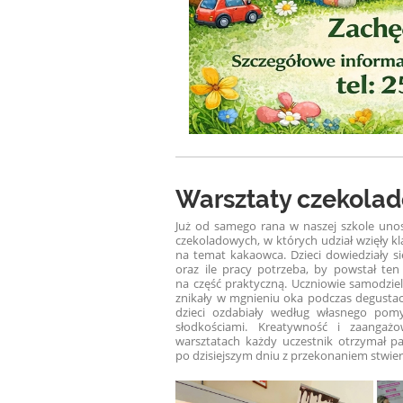
Warsztaty czekola
Już od samego rana w naszej szkole unos
czekoladowych, w których udział wzięły kl
na temat kakaowca. Dzieci dowiedziały s
oraz ile pracy potrzeba, by powstał te
na część praktyczną. Uczniowie samodzieln
znikały w mgnieniu oka podczas degustac
dzieci ozdabiały według własnego pom
słodkościami. Kreatywność i zaangaż
warsztatach każdy uczestnik otrzymał p
po dzisiejszym dniu z przekonaniem stwier