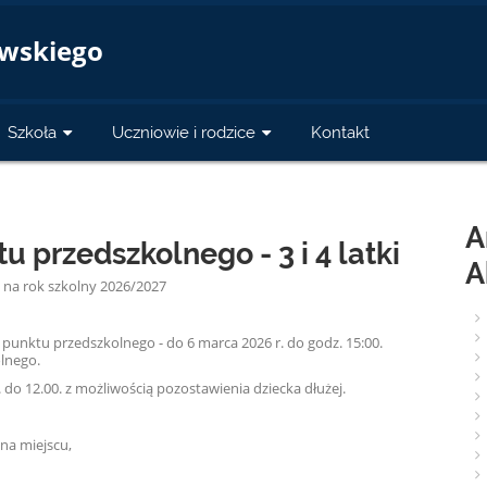
a
owskiego
Szkoła
Uczniowie i rodzice
Kontakt
A
u przedszkolnego - 3 i 4 latki
A
a rok szkolny 2026/2027
 punktu przedszkolnego - do 6 marca 2026 r. do godz. 15:00.
olnego.
do 12.00. z możliwością pozostawienia dziecka dłużej.
na miejscu,