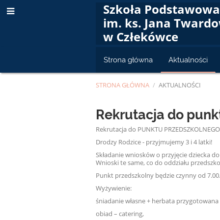
Szkoła Podstawow
im. ks. Jana Tward
w Człekówce
Strona główna
Aktualności
STRONA GŁÓWNA
/
AKTUALNOŚCI
Aktualności
Rekrutacja do punkt
Rekrutacja do PUNKTU PRZEDSZKOLNEGO n
Drodzy Rodzice - przyjmujemy 3 i 4 latki!
Składanie wniosków o przyjęcie dziecka do
Wnioski te same, co do oddziału przedszk
Punkt przedszkolny będzie czynny od 7.00. 
Wyżywienie:
śniadanie własne + herbata przygotowana 
obiad – catering,