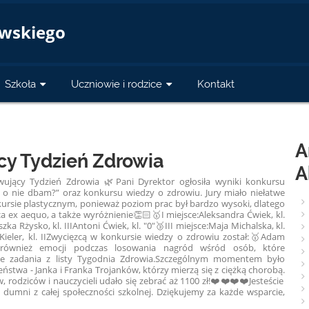
a
owskiego
Szkoła
Uczniowie i rodzice
Kontakt
A
y Tydzień Zdrowia
A
wujący Tydzień Zdrowia 🌿
Pani Dyrektor ogłosiła wyniki konkursu
k o nie dbam?” oraz konkursu wiedzy o zdrowiu. Jury miało niełatwe
ursie plastycznym, ponieważ poziom prac był bardzo wysoki, dlatego
sca ex aequo, a także wyróżnienie👏🏻
🥇I miejsce:
Aleksandra Ćwiek, kl.
zka Rżysko, kl. III
Antoni Ćwiek, kl. "0"
🥉III miejsce:
Maja Michalska, kl.
Kieler, kl. II
Zwycięzcą w konkursie wiedzy o zdrowiu został:
🥇Adam
 również emocji podczas losowania nagród wśród osób, które
e zadania z listy Tygodnia Zdrowia.
Szczególnym momentem było
stwa - Janka i Franka Trojanków, którzy mierzą się z ciężką chorobą.
rodziców i nauczycieli udało się zebrać aż 1100 zł!❤️❤️❤️❤️
Jesteście
 dumni z całej społeczności szkolnej. Dziękujemy za każde wsparcie,