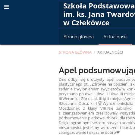
Szkoła Podstawow
im. ks. Jana Tward
w Człekówce
Strona główna
Aktualności
STRONA GŁÓWNA
/
AKTUALNOŚCI
Aktualności
Apel podsumowując
Dziś odbył się uroczysty apel podsumo
plastycznego pt. „Zdrowie na codzień. Ja
zadanie z wyłonieniem zwycięzców w konk
przyznano po dwa I, dwa II i dwa III miej
III
Weronika Górka, kl. III
🥈II miejsce:
Agnies
II
Zuzanna Osica, kl. I
🏆Wyróżnienie:
Julia 
Możdżonek z klasy VIII.
Nie zabrakło
z zaangażowaniem zrealizowały wszystki
podsumowanie piątkowej zbiórki dla rodzeń
Dzięki ogromnym sercom naszych uczniów, 
niesamowici. Jesteśmy wzruszeni i bardzo
zaangażowanie i okazane dobro💗