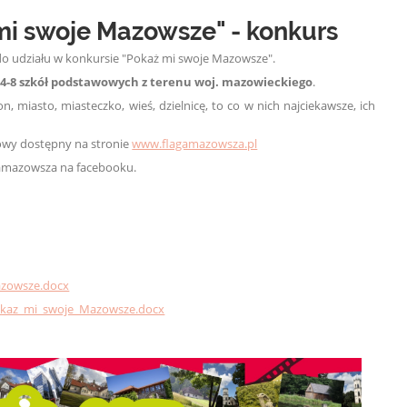
mi swoje Mazowsze" - konkurs
do udziału w konkursie "Pokaż mi swoje Mazowsze".
 4-8 szkół podstawowych z terenu woj. mazowieckiego
.
, miasto, miasteczko, wieś, dzielnicę, to co w nich najciekawsze, ich
iowy dostępny na stronie
www.flagamazowsza.pl
agamazowsza na facebooku.
zowsze.docx
okaz_mi_swoje_Mazowsze.docx