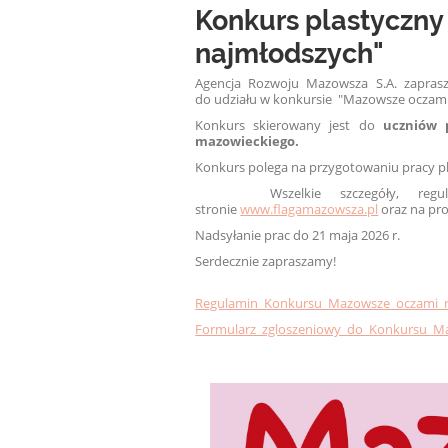
Konkurs plastyczn
najmłodszych"
Agencja Rozwoju Mazowsza S.A. zaprasz
do udziału w konkursie "Mazowsze oczami
Konkurs skierowany jest do
uczniów 
mazowieckiego.
Konkurs polega na przygotowaniu pracy pl
Wszelkie szczegóły, regulami
stronie
www.flagamazowsza.pl
oraz na pr
Nadsyłanie prac do 21 maja 2026 r.
Serdecznie zapraszamy!
Regulamin_Konkursu_Mazowsze_oczami_n
Formularz_zgloszeniowy_do_Konkursu_M