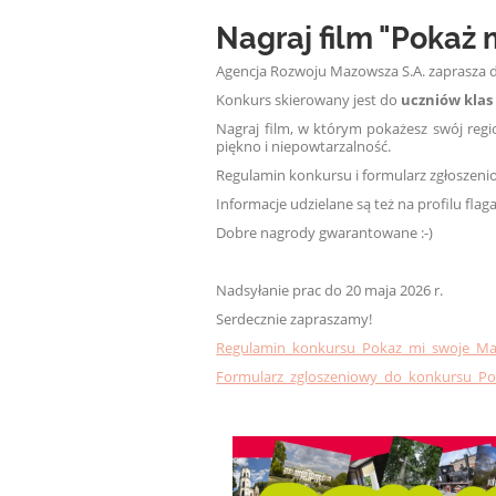
Nagraj film "Pokaż 
Agencja Rozwoju Mazowsza S.A. zaprasza 
Konkurs skierowany jest do
uczniów klas
Nagraj film, w którym pokażesz swój region
piękno i niepowtarzalność.
Regulamin konkursu i formularz zgłoszen
Informacje udzielane są też na profilu fl
Dobre nagrody gwarantowane :-)
Nadsyłanie prac do 2
0
maja 2026 r.
Serdecznie zapraszamy!
Regulamin_konkursu_Pokaz_mi_swoje_Ma
Formularz_zgloszeniowy_do_konkursu_P