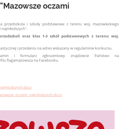
y "Mazowsze oczami
a przedszkola i szkoły podstawowe z terenu woj. mazowieckiego
 najmłodszych".
przedszkoli oraz
klas
1
-
3
szkół podstawowych z terenu woj.
astycznej i przesłaniu na adres wskazany w regulaminie konkursu.
n i formularz zgłoszeniowy znajdziecie
Państwo
na
ofilu flagamazowsza na Facebooku.
ajmlodszych.docx
azowsze_oczami_najmlodszych.docx