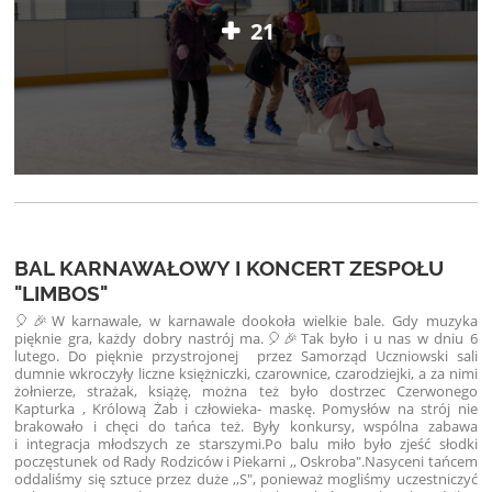
21
BAL KARNAWAŁOWY I KONCERT ZESPOŁU
"LIMBOS"
🎈🎉W karnawale, w karnawale dookoła wielkie bale. Gdy muzyka
pięknie gra, każdy dobry nastrój ma.🎈🎉Tak było i u nas w dniu 6
lutego. Do pięknie przystrojonej przez Samorząd Uczniowski sali
dumnie wkroczyły liczne księżniczki, czarownice, czarodziejki, a za nimi
żołnierze, strażak, książę, można też było dostrzec Czerwonego
Kapturka , Królową Żab i człowieka- maskę. Pomysłów na strój nie
brakowało i chęci do tańca też. Były konkursy, wspólna zabawa
i integracja młodszych ze starszymi.Po balu miło było zjeść słodki
poczęstunek od Rady Rodziców i Piekarni ,, Oskroba".Nasyceni tańcem
oddaliśmy się sztuce przez duże ,,S", ponieważ mogliśmy uczestniczyć