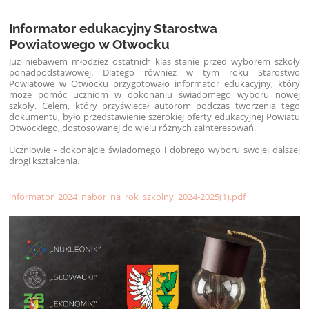
Informator edukacyjny Starostwa
Powiatowego w Otwocku
Już niebawem młodzież ostatnich klas stanie przed wyborem szkoły
ponadpodstawowej. Dlatego również w tym roku Starostwo
Powiatowe w Otwocku przygotowało informator edukacyjny, który
może pomóc uczniom w dokonaniu świadomego wyboru nowej
szkoły. Celem, który przyświecał autorom podczas tworzenia tego
dokumentu, było przedstawienie szerokiej oferty edukacyjnej Powiatu
Otwockiego, dostosowanej do wielu różnych zainteresowań.
Uczniowie - dokonajcie świadomego i dobrego wyboru swojej dalszej
drogi kształcenia.
informator_2024_nabor_na_rok_szkolny_2024-2025(1).pdf