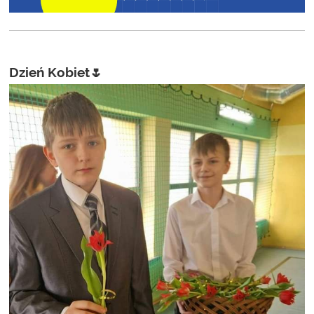
Dzień Kobiet🌷