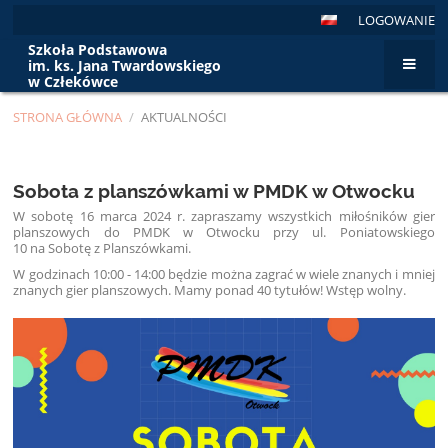
LOGOWANIE
Szkoła Podstawowa
im. ks. Jana Twardowskiego
w Człekówce
STRONA GŁÓWNA
/
AKTUALNOŚCI
Aktualności
Sobota z planszówkami w PMDK w Otwocku
W sobotę 16 marca 2024 r. zapraszamy wszystkich miłośników gier
planszowych do PMDK w Otwocku przy ul. Poniatowskiego
10 na Sobotę z Planszówkami.
W godzinach 10:00 - 14:00 będzie można zagrać w wiele znanych i mniej
znanych gier planszowych. Mamy ponad 40 tytułów! Wstęp wolny.