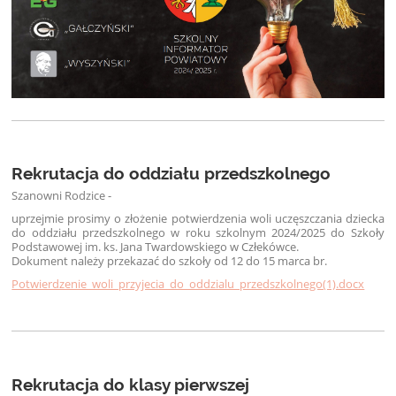
Rekrutacja do oddziału przedszkolnego
Szanowni Rodzice -
uprzejmie prosimy o złożenie potwierdzenia woli uczęszczania dziecka
do oddziału przedszkolnego w roku szkolnym 2024/2025 do Szkoły
Podstawowej im. ks. Jana Twardowskiego w Człekówce.
Dokument należy przekazać do szkoły od 12 do 15 marca br.
Potwierdzenie_woli_przyjecia_do_oddzialu_przedszkolnego(1).docx
Rekrutacja do klasy pierwszej