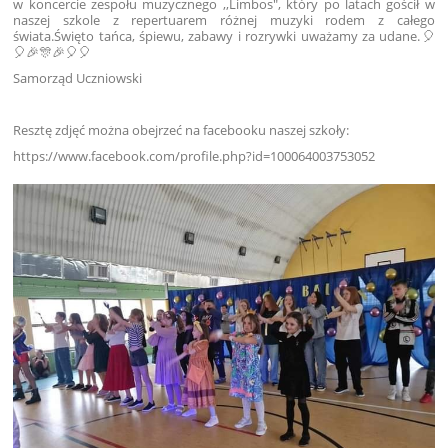
w koncercie zespołu muzycznego ,,Limbos", który po latach gościł w
naszej szkole z repertuarem różnej muzyki rodem z całego
świata.Święto tańca, śpiewu, zabawy i rozrywki uważamy za udane.🎈
🎈🎉🎊🎉🎈🎈
Samorząd Uczniowski
Resztę zdjęć można obejrzeć na facebooku naszej szkoły:
https://www.facebook.com/profile.php?id=100064003753052