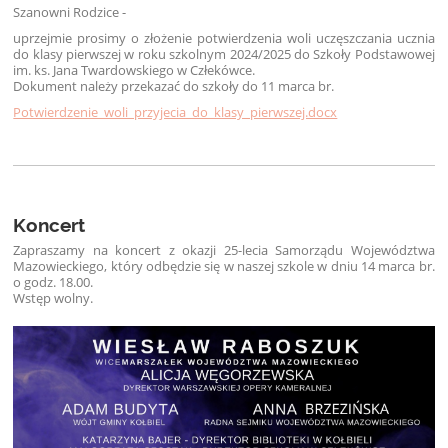
Szanowni Rodzice -
uprzejmie prosimy o złożenie potwierdzenia woli uczęszczania ucznia
do klasy pierwszej w roku szkolnym 2024/2025 do Szkoły Podstawowej
im. ks. Jana Twardowskiego w Człekówce.
Dokument należy przekazać do szkoły do 11 marca br.
Potwierdzenie_woli_przyjecia_do_klasy_pierwszej.docx
Koncert
Zapraszamy na koncert z okazji 25-lecia Samorządu Województwa
Mazowieckiego, który odbędzie się w naszej szkole w dniu 14 marca br.
o godz. 18.00.
Wstęp wolny.