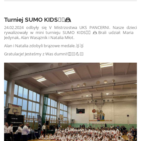
Turniej SUMO KIDS🤼‍♀️🤼
24.02.2024 odbyły się
V Mistrzostwa UKS PANCERNI. Nasze dzieci
rywalizowały w mini turnieju SUMO KIDS🤼‍♀️🤼
Brali udział: Maria
Jedynak, Alan Wasążnik i Natalia Młot.
Alan i Natalia zdobyli brązowe medale.🥉🥉
Gratulacje! Jesteśmy z Was dumni!👏🏻💪🏻