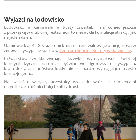
Wyjazd na lodowisko
Lodowisko w karnawale, w tłusty czwartek i na koniec jeszcze
z przekąską w ulubionej restauracji, to niezwykła kumulacja atrakcji, jak
na jeden dzień.
Uczniowie klas 4 - 8 wraz z opiekunami trenowali swoje umiejętności w
zimowej dyscyplinie sportu w
Centrum Sportu i Kultury w Garwolinie
.
Łyżwiarstwo szybkie wymaga niezwykłej wytrzymałości i świetnej
kondycji fizycznej, natomiast łyżwiarstwo figurowe, to dyscyplina,
która dostarcza mnóstwo frajdy, ale jest bardzo wymagająca i często
kontuzjogenna.
Na szczęście wszyscy uczestnicy wycieczki wrócili z rumieńcami
na policzkach, uśmiechnięci, cali i zdrowi