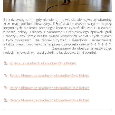
Bo z dziewczynami nigdy nie wie, oj nie wie się, ale najwięcej witaminy
🍎🍏 mają polskie dziewczyny...💃🕺🎷🎸🎤
To właśnie w rytm, między
innymi tych piosenek przebiegał koncert życzeń dla Pań i Dziewcząt
z naszej szkoły. Chłopcy z Samorządu Uczniowskiego śpiewali, grali
i tańczyli, aby uczcić wielkie święto wszystkich kobiet - tych dużych
i tych mniejszych. Nie zabrakło życzeń, uśmiechów i serdeczności,
a także brawurowo wykonanej przez dziewczęta cza-czy
🌷🌷🌷🌷🌷🌷
🌷 Zapraszamy do obejrzenia reszty zdjęć
i relacji filmowych w naszej galerii na facebooku. Linki poniżej:
Zdjęcia ze szkolnych obchodów Dnia Kobiet
Relacja filmowa ze szkolnych obchodów Dnia Kobiet
Relacja filmowa ze szkolnych obchodów Dnia Kobiet
Relacja filmowa ze szkolnych obchodów Dnia Kobiet