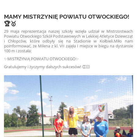
MAMY MISTRZYNIĘ POWIATU OTWOCKIEGO!
🏆🥇
29 maja reprezentacja naszej szkoły wzięła udział w Mistrzostwach
Powiatu Otwockiego Szkół Podstawowych w Lekkiej Atletyce Dziewcząt
i Chłopców, które odbyły się na Stadionie w Kołbieli.
Miło nam
poinformować, że Milena z kl. VII zajęła I miejsce w biegu na dystansie
100 m i została:
✨MISTRZYNIĄ POWIATU OTWOCKIEGO✨
Gratulujemy i życzymy dalszych sukcesów! 👏🏻