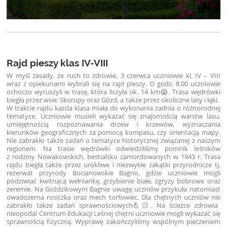
Rajd pieszy klas IV-VIII
W myśl zasady, że ruch to zdrowie, 3 czerwca uczniowie kl. IV – VIII
wraz z opiekunami wybrali się na rajd pieszy. O godz. 8.00 uczniowie
ochoczo wyruszyli w trasę, która liczyła ok. 14 km😱. Trasa wędrówki
biegła przez wsie: Skorupy oraz Gózd, a także przez okoliczne lasy i łąki.
W trakcie rajdu każda klasa miała do wykonania zadnia o różnorodnej
tematyce. Uczniowie musieli wykazać się znajomością warstw lasu,
umiejętnością rozpoznawania drzew i krzewów, wyznaczania
kierunków geograficznych za pomocą kompasu, czy orientacją mapy.
Nie zabrakło także zadań o tematyce historycznej związanej z naszym
regionem. Na trasie wędrówki odwiedziliśmy pomnik leśników
z rodziny Nowakowskich, bestialsko zamordowanych w 1943 r. Trasa
rajdu biegła także przez urokliwe i niezwykłe zakątki przyrodnicze tj.
rezerwat przyrody Bocianowskie Bagno, gdzie uczniowie mogli
podziwiać kwitnącą wełniankę, grzybienie białe, zgryzy bobrowe oraz
żeremie. Na Goździkowym Bagnie uwagę uczniów przykuła natomiast
owadożerna rosiczka oraz mech torfowiec. Dla chętnych uczniów nie
zabrakło także zadań sprawnościowych💪🏻. Na ścieżce zdrowia
nieopodal Centrum Edukacji Leśnej chętni uczniowie mogli wykazać się
sprawnością fizyczną. Wyprawę zakończyliśmy wspólnym pieczeniem