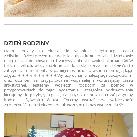
DZIEŃ RODZINY
Dzień Rodziny to okazja do wspólnie spędzonego czasu
z bliskimi...
Dzieci prezentują swoje talenty a dumni rodzice i dziadkowie
mają okazję do chwalenia i zachwycania się swoimi skarbami😍
W
takich chwilach, więzy rodzinne zaciskają się jeszcze bardziej ❤️
Warto
zatrzymać te momenty w pamięci i wracać do wspomnień oglądając
zdjęcia 👨‍👩‍👧‍👦👨‍👩‍👧👨‍👩‍👦
Wyrazy uznania należą się nauczycielom
oraz uczniom za przygotowanie wspaniałej i wzruszającej części
artystycznej. Jesteśmy wdzięczni rodzicom za pomoc w
przygotowaniach do tego wydarzenia. Szczególne podziękowania
kierujemy do przybyłych gości, Pani Dyrektor oraz Pana Wójta gminy
Kołbiel - Sylwestra Winka. Chcemy wyrazić swą wdzięczność
za obecność i uczestniczenie w tak ważnym dla nas wydarzeniu 🌹