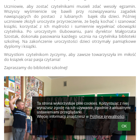
Uczniowie, aby zostać czytelnikami musieli zdać wesoły egzamin.
Wszyscy wyśmienicie się bawili przy rozwiązywaniu zagadek
nawiązujących do postaci
z lubianych
bajek dla dzieci. Później
uczniowie złożyli uroczyste przyrzeczenie, że będą kochać i szanować
książki, korzystać z ich mądrości i sumiennie wypełniać obowiązki
czytelnika. Po uroczystym ślubowaniu, pani dyrektor Małgorzata
Szostak, dokonała pasowania każdego ucznia na czytelnika biblioteki
szkolnej. Na zakończenie uroczystości dzieci otrzymały pamiątkowe
dyplomy i książki.
Wszystkim czytelnikom życzymy, aby zawsze towarzyszyła im miłość
do książek oraz pasja czytania!
Zapraszamy do biblioteki szkolnej!
Ta strona wykorzystuje pliki cookies. Korzystając z niej 
wyrażasz zgodę na ich używanie, zgodnie z aktualnymi 
ustawieniami przeglądarki.

Więcej informacji znajdziesz w 
Polityce prywatności
.
OK