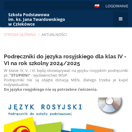
LOGOWANIE
Szkoła Podstawowa
im. ks. Jana Twardowskiego
w Człekówce
STRONA GŁÓWNA
/
AKTUALNOŚCI
Aktualności
Podręczniki do języka rosyjskiego dla klas IV -
VI na rok szkolny 2024/2025
W klasie IV, V, i VI będą obowiązywać na języku rosyjskim podręczniki
pt.
"STUPIENI"
- wydawnictwo WSiP.
Podręczniki nie są objęte dotacją MEN, dlatego trzeba je kupić
indywidualnie.
Do języka rosyjskiego nie są potrzebne ćwiczenia.