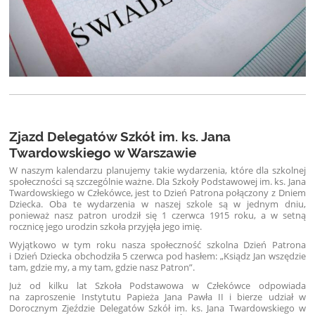
Zjazd Delegatów Szkół im. ks. Jana
Twardowskiego w Warszawie
W naszym kalendarzu planujemy takie wydarzenia, które dla szkolnej
społeczności są szczególnie ważne. Dla Szkoły Podstawowej im. ks. Jana
Twardowskiego w Człekówce, jest to Dzień Patrona połączony z Dniem
Dziecka. Oba te wydarzenia w naszej szkole są w jednym dniu,
ponieważ nasz patron urodził się 1 czerwca 1915 roku, a w setną
rocznicę jego urodzin szkoła przyjęła jego imię.
Wyjątkowo w tym roku nasza społeczność szkolna Dzień Patrona
i Dzień Dziecka obchodziła 5 czerwca pod hasłem: „Ksiądz Jan wszędzie
tam, gdzie my, a my tam, gdzie nasz Patron”.
Już od kilku lat Szkoła Podstawowa w Człekówce odpowiada
na zaproszenie Instytutu Papieża Jana Pawła II i bierze udział w
Dorocznym Zjeździe Delegatów Szkół im. ks. Jana Twardowskiego w