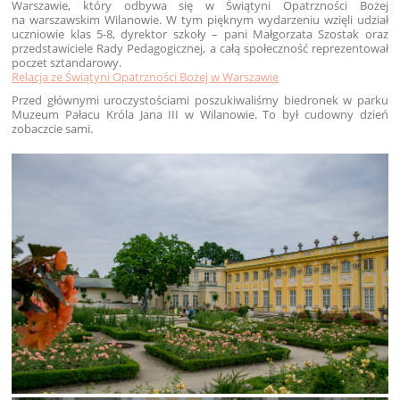
Warszawie, który odbywa się w Świątyni Opatrzności Bożej
na warszawskim Wilanowie. W tym pięknym wydarzeniu wzięli udział
uczniowie klas 5-8, dyrektor szkoły – pani Małgorzata Szostak oraz
przedstawiciele Rady Pedagogicznej, a całą społeczność reprezentował
poczet sztandarowy.
Relacja ze Świątyni Opatrzności Bożej w Warszawie
Przed głównymi uroczystościami poszukiwaliśmy biedronek w parku
Muzeum Pałacu Króla Jana III w Wilanowie. To był cudowny dzień
zobaczcie sami.