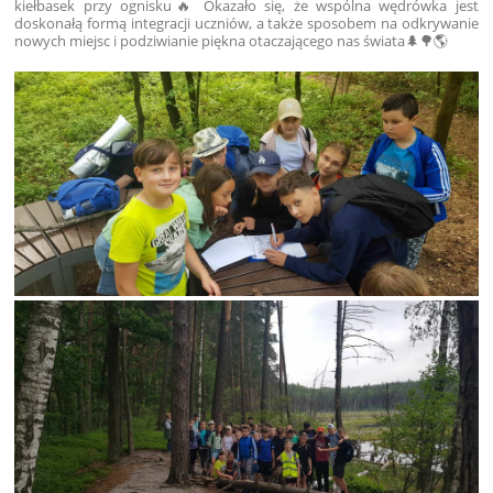
kiełbasek przy ognisku🔥 Okazało się, że wspólna wędrówka jest
doskonałą formą integracji uczniów, a także sposobem na odkrywanie
nowych miejsc i podziwianie piękna otaczającego nas świata🌲🌳🌎