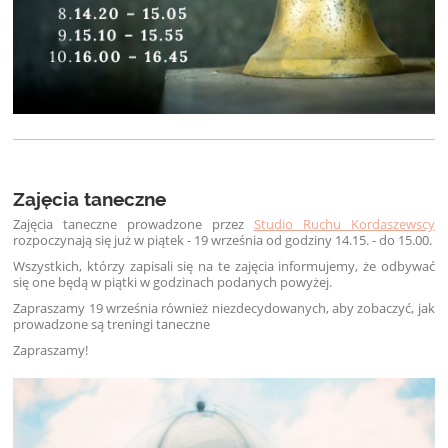
Zajęcia taneczne
Zajęcia taneczne prowadzone przez
Studio Ruchu Kordaszewscy
rozpoczynają się już w piątek - 19 września od godziny 14.15. - do 15.00.
Wszystkich, którzy zapisali się na te zajęcia informujemy, że odbywać
się one będą w piątki w godzinach podanych powyżej.
Zapraszamy 19 września również niezdecydowanych, aby zobaczyć, jak
prowadzone są treningi taneczne
Zapraszamy!