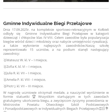
Gminne Indywidualne Biegi Przełajowe
Dnia 17.09.2025r. na kompleksie sportowo-rekreacyjnym w Kołbieli
odbyły się Gminne Indywidualne Biegi Przełajowe w kategorii
dziewcząt i chłopców klas IV-VIII. Celem zawodów była popularyzacja
biegów wśród dzieci i młodzieży oraz nabycie umiejętności rywalizacji,
a także wyłonienie najlepszych zawodników.Naszą szkołę
reprezentowało 15 uczniów, a na podium stanęli następujący
zawodnicy:
🥇Mateusz W. kl. V – I miejsce,
🥇Zofia K. kl. VI – I miejsce,
🥇Julia R. kl. VII – I miejsce,
🥇Amelia P. kl. VIII - I miejsce,
🥉Piotr J. kl. VII – III miejsce.
W nagrodę uczniowie otrzymali medale, a nauczyciel wyróżnienie w
formie statuetki🏆Wszystkim startującym w tych zawodach
gratulujemy ukończenia biegu, a zwycięzcom życzymy powodzenia w
Mistrzostw Powiatu Otwockiego Szkół Podstawowych
i Ponadpodstawowych w Indywidualnych Biegach Przełajowych👏🏻💐