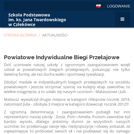
LOGOWANIE
Szkoła Podstawowa
im. ks. Jana Twardowskiego
w Człekówce
STRONA GŁÓWNA
/
AKTUALNOŚCI
Aktualności
Powiatowe Indywidualne Biegi Przełajowe
Dziś uczniowie naszej szkoły z ogromnym zaangażowaniem wzięli
udział w powiatowych biegach przełajowych, pokazując nie tylko
świetną formę, ale też ducha walki i sportowej rywalizacji.
Zdobyć medale w indywidualnych biegach przełajowych na szczeblu
powiatowym i jeszcze otrzymać szansę na kolejny etap zawodów, to
wielkie osiągnięcie, a to udało się naszym uczniom - Mateuszowi i Julii.
Mateusz wywalczył drugie miejsce w kategorii chłopców rocznik 2014,
natomiast Julia - zdobyła 3 miejsce w kategorii dziewcząt rocznik 2012!!!
Z ogromną determinacją i zaangażowaniem pobiegli też inni
reprezentanci naszej szkoły - Zosia, Piotr i Amelia. Poziom zawodów był
bardzo wysoki, dlatego jesteśmy dumni ze wszystkich naszych
uczniów, bo przełamując swoje lęki, niedyspozycje i obawy pokazali, że
najważniejsze to próbować swoich sił i nie poddawać się do samego