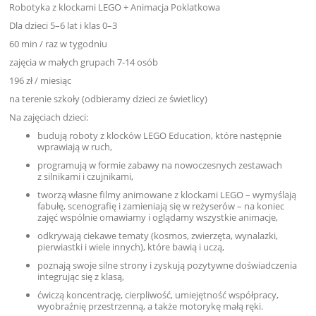
Robotyka z klockami LEGO + Animacja Poklatkowa
Dla dzieci 5–6 lat i klas 0–3
60 min / raz w tygodniu
zajęcia w małych grupach 7-14 osób
196 zł / miesiąc
na terenie szkoły (odbieramy dzieci ze świetlicy)
Na zajęciach dzieci:
budują roboty z klocków LEGO Education, które następnie
wprawiają w ruch,
programują w formie zabawy na nowoczesnych zestawach
z silnikami i czujnikami,
tworzą własne filmy animowane z klockami LEGO – wymyślają
fabułę, scenografię i zamieniają się w reżyserów – na koniec
zajęć wspólnie omawiamy i oglądamy wszystkie animacje,
odkrywają ciekawe tematy (kosmos, zwierzęta, wynalazki,
pierwiastki i wiele innych), które bawią i uczą,
poznają swoje silne strony i zyskują pozytywne doświadczenia
integrując się z klasą,
ćwiczą koncentrację, cierpliwość, umiejętność współpracy,
wyobraźnię przestrzenną, a także motorykę małą ręki.