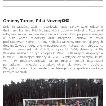
Gminny Turniej Piłki Nożnej⚽⚽
Dnia 18 września 2025 r. uczniowie naszej szkoły wzięli udział w
Gminnym Turnieju Piłki Nożnej, który odbył w Kołbieli . Rozgrywki
odbywały się na pięknym stadionie, a ich celem było propagowanie gry
w piłkę wśród młodzieży oraz integracja uczniów ze szkół
podstawowych z terenu Gminy Kołbiel, a także wyłonienie najlepszych
drużyn. Zawody rozegrano w następujących kategoriach: chłopcy kl.
VII-VIII, dziewczynki kl. VII-VIII, chłopcy kl. IV-VI, dziewczynki IV-
VI.Wyniki naszych drużyn: chłopcy kl. VII-VIII – III miejsce, dziewczynki
kl. VII-VIII – III miejsce, chłopcy kl. IV-VI – IV miejsce, dziewczynki kl. IV-
VI – IV miejsce.Uczniowie za III miejsce zostali nagrodzeni
pamiątkowymi medalami, a szkoła otrzymała dyplomy i puchary.
Wszystkim zawodnikom serdecznie dziękujemy za sportowa walkę w
każdym meczu🤩