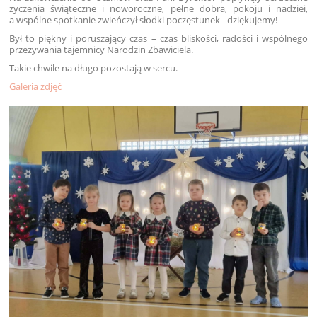
życzenia świąteczne i noworoczne, pełne dobra, pokoju i nadziei,
a wspólne spotkanie zwieńczył słodki poczęstunek - dziękujemy!
Był to piękny i poruszający czas – czas bliskości, radości i wspólnego
przeżywania tajemnicy Narodzin Zbawiciela.
Takie chwile na długo pozostają w sercu.
Galeria zdjęć