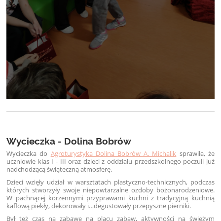
Wycieczka - Dolina Bobrów
Wycieczka do
Agroturystyka Dolina Bobrów A. Michalik
sprawiła, że
uczniowie klas I - III oraz dzieci z oddziału przedszkolnego poczuli już
nadchodzącą świąteczną atmosferę.
Dzieci wzięły udział w warsztatach plastyczno-technicznych, podczas
których stworzyły swoje niepowtarzalne ozdoby bożonarodzeniowe.
W pachnącej korzennymi przyprawami kuchni z tradycyjną kuchnią
kaflową piekły, dekorowały i…degustowały przepyszne pierniki.
Był też czas na zabawę na placu zabaw, aktywności na świeżym