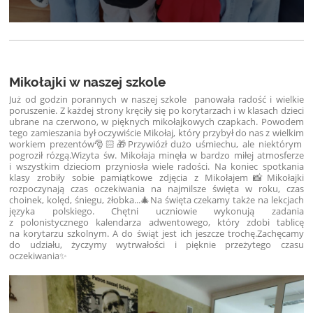
Mikołajki w naszej szkole
Już od godzin porannych w naszej szkole panowała radość i wielkie
poruszenie. Z każdej strony kręciły się po korytarzach i w klasach dzieci
ubrane na czerwono, w pięknych mikołajkowych czapkach. Powodem
tego zamieszania był oczywiście Mikołaj, który przybył do nas z wielkim
workiem prezentów🎅🏻🎁Przywiózł dużo uśmiechu, ale niektórym
pogroził rózgą.Wizyta św. Mikołaja minęła w bardzo miłej atmosferze
i wszystkim dzieciom przyniosła wiele radości. Na koniec spotkania
klasy zrobiły sobie pamiątkowe zdjęcia z Mikołajem📸Mikołajki
rozpoczynają czas oczekiwania na najmilsze święta w roku, czas
choinek, kolęd, śniegu, żłobka...🎄Na święta czekamy także na lekcjach
języka polskiego. Chętni uczniowie wykonują zadania
z polonistycznego kalendarza adwentowego, który zdobi tablicę
na korytarzu szkolnym. A do świąt jest ich jeszcze trochę.Zachęcamy
do udziału, życzymy wytrwałości i pięknie przeżytego czasu
oczekiwania✨