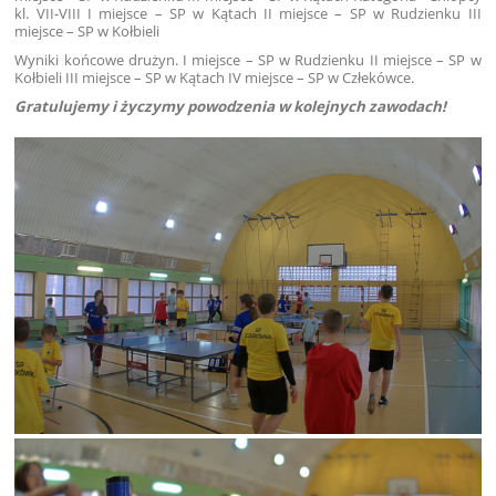
kl. VII-VIII I miejsce – SP w Kątach II miejsce – SP w Rudzienku III
miejsce – SP w Kołbieli
Wyniki końcowe drużyn. I miejsce – SP w Rudzienku II miejsce – SP w
Kołbieli III miejsce – SP w Kątach IV miejsce – SP w Człekówce.
Gratulujemy i życzymy powodzenia w kolejnych zawodach!