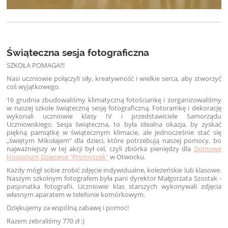
Świąteczna sesja fotograficzna
SZKOŁA POMAGA!!!
Nasi uczniowie połączyli siły, kreatywność i wielkie serca, aby stworzyć
coś wyjątkowego.
16 grudnia zbudowaliśmy klimatyczną fotościankę i zorganizowaliśmy
w naszej szkole świąteczną sesję fotograficzną. Fotoramkę i dekorację
wykonali uczniowie klasy IV i przedstawiciele Samorządu
Uczniowskiego. Sesja świąteczna, to była idealna okazja, by zyskać
piękną pamiątkę w świątecznym klimacie, ale jednocześnie stać się
„świętym Mikołajem” dla dzieci, które potrzebują naszej pomocy, bo
najważniejszy w tej akcji był cel, czyli zbiórka pieniędzy dla
Domowe
Hospicjum Dziecięce "Promyczek"
w Otwocku.
Każdy mógł sobie zrobić zdjęcie indywidualne, koleżeńskie lub klasowe.
Naszym szkolnym fotografem była pani dyrektor Małgorzata Szostak -
pasjonatka fotografii. Uczniowie klas starszych wykonywali zdjęcia
własnym aparatem w telefonie komórkowym.
Dziękujemy za wspólną zabawę i pomoc!
Razem zebraliśmy 770 zł :)