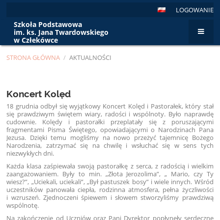
LOGOWANIE
Szkoła Podstawowa
im. ks. Jana Twardowskiego
w Człekówce
STRONA GŁÓWNA
/
AKTUALNOŚCI
Aktualności
Koncert Kolęd
18 grudnia odbył się wyjątkowy Koncert Kolęd i Pastorałek, który stał
się prawdziwym świętem wiary, radości i wspólnoty. Było naprawdę
cudownie. Kolędy i pastorałki przeplatały się z poruszającymi
fragmentami Pisma Świętego, opowiadającymi o Narodzinach Pana
Jezusa. Dzięki temu mogliśmy na nowo przeżyć tajemnicę Bożego
Narodzenia, zatrzymać się na chwilę i wsłuchać się w sens tych
niezwykłych dni.
Każda klasa zaśpiewała swoją pastorałkę z serca, z radością i wielkim
zaangażowaniem. Były to min. „Złota Jerozolima”, „ Mario, czy Ty
wiesz?”, „Uciekali, uciekali”, „Był pastuszek bosy” i wiele innych. Wśród
uczestników panowała ciepła, rodzinna atmosfera, pełna życzliwości
i wzruszeń. Zjednoczeni śpiewem i słowem stworzyliśmy prawdziwą
wspólnotę.
Na zakończenie od Uczniów oraz Pani Dyrektor popłynęły serdeczne