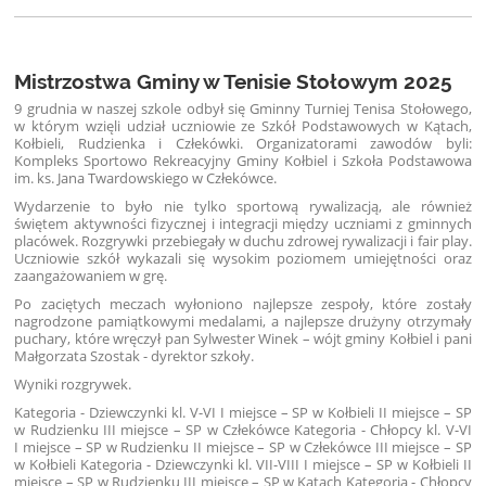
Mistrzostwa Gminy w Tenisie Stołowym 2025
9 grudnia w naszej szkole odbył się Gminny Turniej Tenisa Stołowego,
w którym wzięli udział uczniowie ze Szkół Podstawowych w Kątach,
Kołbieli, Rudzienka i Człekówki. Organizatorami zawodów byli:
Kompleks Sportowo Rekreacyjny Gminy Kołbiel i Szkoła Podstawowa
im. ks. Jana Twardowskiego w Człekówce.
Wydarzenie to było nie tylko sportową rywalizacją, ale również
świętem aktywności fizycznej i integracji między uczniami z gminnych
placówek. Rozgrywki przebiegały w duchu zdrowej rywalizacji i fair play.
Uczniowie szkół wykazali się wysokim poziomem umiejętności oraz
zaangażowaniem w grę.
Po zaciętych meczach wyłoniono najlepsze zespoły, które zostały
nagrodzone pamiątkowymi medalami, a najlepsze drużyny otrzymały
puchary, które wręczył pan Sylwester Winek – wójt gminy Kołbiel i pani
Małgorzata Szostak - dyrektor szkoły.
Wyniki rozgrywek.
Kategoria - Dziewczynki kl. V-VI I miejsce – SP w Kołbieli II miejsce – SP
w Rudzienku III miejsce – SP w Człekówce Kategoria - Chłopcy kl. V-VI
I miejsce – SP w Rudzienku II miejsce – SP w Człekówce III miejsce – SP
w Kołbieli Kategoria - Dziewczynki kl. VII-VIII I miejsce – SP w Kołbieli II
miejsce – SP w Rudzienku III miejsce – SP w Kątach Kategoria - Chłopcy