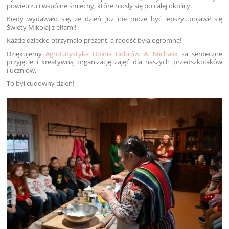
powietrzu i wspólne śmiechy, które niosły się po całej okolicy.
Kiedy wydawało się, że dzień już nie może być lepszy…pojawił się
Święty Mikołaj z elfami!
Każde dziecko otrzymało prezent, a radość była ogromna!
Dziękujemy
Agroturystyka Dolina Bobrów A. Michalik
za serdeczne
przyjęcie i kreatywną organizację zajęć dla naszych przedszkolaków
i uczniów.
To był cudowny dzień!