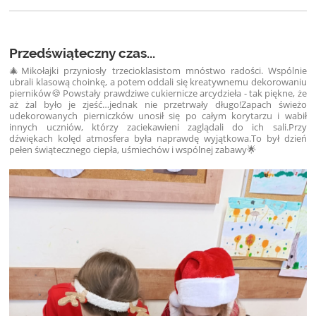
Przedświąteczny czas...
🎄Mikołajki przyniosły trzecioklasistom mnóstwo radości. Wspólnie
ubrali klasową choinkę, a potem oddali się kreatywnemu dekorowaniu
pierników🍪 Powstały prawdziwe cukiernicze arcydzieła - tak piękne, że
aż żal było je zjeść…jednak nie przetrwały długo!Zapach świeżo
udekorowanych pierniczków unosił się po całym korytarzu i wabił
innych uczniów, którzy zaciekawieni zaglądali do ich sali.Przy
dźwiękach kolęd atmosfera była naprawdę wyjątkowa.To był dzień
pełen świątecznego ciepła, uśmiechów i wspólnej zabawy🌟