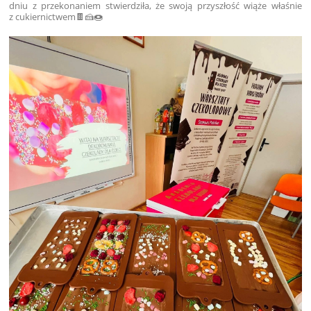
dniu z przekonaniem stwierdziła, że swoją przyszłość wiąże właśnie
z cukiernictwem🍫🍰🍩