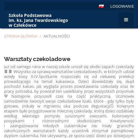
LOGOWANIE
Szkoła Podstawowa
im. ks. Jana Twardowskiego
w Człekówce
STRONA GŁÓWNA
/
AKTUALNOŚCI
Aktualności
Warsztaty czekoladowe
Już od samego rana w naszej szkole unosił się słodki zapach czekolady
🍫🍫 Wszystko za sprawą warsztatów czekoladowych, w których udział
wzięły klasy 0-IV.Spotkanie rozpoczęło się od ciekawej prelekcji
prowadzącego na temat kakaowca. Dzieci dowiedziały się, skąd
pochodzi kakao, jak wygląda proces powstawania czekolady oraz ile
pracy potrzeba, by powstał ten uwielbiany przez wszystkich przysmak
🤎Następnie przyszedł czas na część praktyczną. Uczniowie
samodzielnie tworzyli swoje czekoladowe lizaki, które - gdy tylko były
gotowe, znikały w mgnieniu oka podczas degustacji🫠 Kolejnym
etapem było przygotowanie mlecznej czekolady, którą dzieci ozdabiały
według własnego pomysłu suszonymi owocami, kolorowymi
posypkami i różnorodnymi słodkościami. Kreatywność
i zaangażowanie młodych cukierników nie miały granic!Po
zakończonych warsztatach każdy uczestnik otrzymał pamiątkowy
dyplom cukiernika. Nie ukrywamy, że spora część dzieci po dzisiejszym