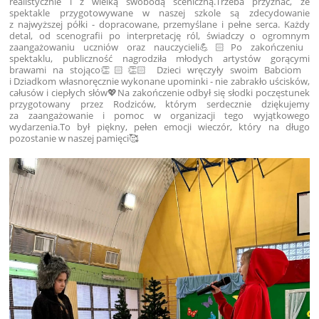
realistycznie i z wielką swobodą sceniczną.
Trzeba przyznać, że
spektakle przygotowywane w naszej szkole są zdecydowanie
z najwyższej półki - dopracowane, przemyślane i pełne serca. Każdy
detal, od scenografii po interpretację ról, świadczy o ogromnym
zaangażowaniu uczniów oraz nauczycieli💪🏻
Po zakończeniu
spektaklu, publiczność nagrodziła młodych artystów gorącymi
brawami na stojąco👏🏻👏🏻 Dzieci wręczyły swoim Babciom
i Dziadkom własnoręcznie wykonane upominki - nie zabrakło uścisków,
całusów i ciepłych słów💖
Na zakończenie odbył się słodki poczęstunek
przygotowany przez Rodziców, którym serdecznie dziękujemy
za zaangażowanie i pomoc w organizacji tego wyjątkowego
wydarzenia.
To był piękny, pełen emocji wieczór, który na długo
pozostanie w naszej pamięci🥰