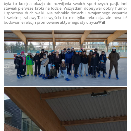
była to kolejna okazja do rozwijania swoich sportowych pasji, inni
stawiali pierwsze kroki na lodzie. Wszystkim dopisywał dobry humor
i sportowy duch walki.
Nie zabrakło śmiechu, wzajemnego wsparcia
i świetnej zabawy.
Takie wyjścia to nie tylko rekreacja, ale również
budowanie relacji i promowanie aktywnego stylu życia💙⛸️