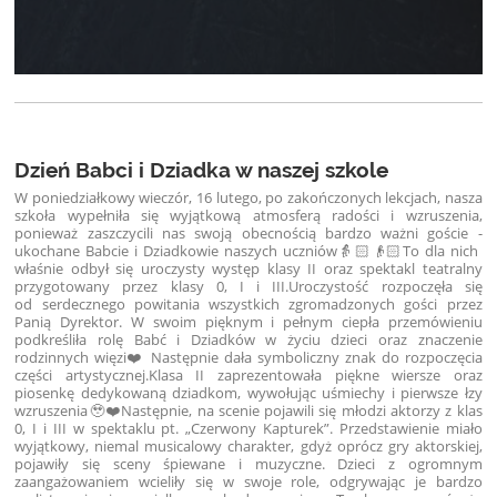
Dzień Babci i Dziadka w naszej szkole
W poniedziałkowy wieczór, 16 lutego, po zakończonych lekcjach, nasza
szkoła wypełniła się wyjątkową atmosferą radości i wzruszenia,
ponieważ zaszczycili nas swoją obecnością bardzo ważni goście -
ukochane Babcie i Dziadkowie naszych uczniów👵🏻👴🏻
To dla nich
właśnie odbył się uroczysty występ klasy II oraz spektakl teatralny
przygotowany przez klasy 0, I i III.
Uroczystość rozpoczęła się
od serdecznego powitania wszystkich zgromadzonych gości przez
Panią Dyrektor. W swoim pięknym i pełnym ciepła przemówieniu
podkreśliła rolę Babć i Dziadków w życiu dzieci oraz znaczenie
rodzinnych więzi❤️ Następnie dała symboliczny znak do rozpoczęcia
części artystycznej.
Klasa II zaprezentowała piękne wiersze oraz
piosenkę dedykowaną dziadkom, wywołując uśmiechy i pierwsze łzy
wzruszenia🥹❤️
Następnie, na scenie pojawili się młodzi aktorzy z klas
0, I i III w spektaklu pt. „Czerwony Kapturek”. Przedstawienie miało
wyjątkowy, niemal musicalowy charakter, gdyż oprócz gry aktorskiej,
pojawiły się sceny śpiewane i muzyczne. Dzieci z ogromnym
zaangażowaniem wcieliły się w swoje role, odgrywając je bardzo