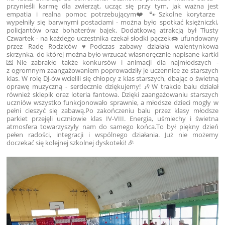
przynieśli karmę dla zwierząt, ucząc się przy tym, jak ważna jest
empatia i realna pomoc potrzebującym❤️🐾Szkolne korytarze
wypełniły się barwnymi postaciami - można było spotkać księżniczki,
policjantów oraz bohaterów bajek. Dodatkową atrakcją był Tłusty
Czwartek - na każdego uczestnika czekał słodki pączek🍩 ufundowany
przez Radę Rodziców ♥️Podczas zabawy działała walentynkowa
skrzynka, do której można było wrzucać własnoręcznie napisane kartki
💌Nie zabrakło także konkursów i animacji dla najmłodszych -
z ogromnym zaangażowaniem poprowadziły je uczennice ze starszych
klas. W rolę DJ-ów wcielili się chłopcy z klas starszych, dbając o świetną
oprawę muzyczną - serdecznie dziękujemy! 🎶W trakcie balu działał
również sklepik oraz loteria fantowa. Dzięki zaangażowaniu starszych
uczniów wszystko funkcjonowało sprawnie, a młodsze dzieci mogły w
pełni cieszyć się zabawą.Po zakończeniu balu przez klasy młodsze
parkiet przejęli uczniowie klas IV-VIII. Energia, uśmiechy i świetna
atmosfera towarzyszyły nam do samego końca.To był piękny dzień
pełen radości, integracji i wspólnego działania. Już nie możemy
doczekać się kolejnej szkolnej dyskoteki! 🎉