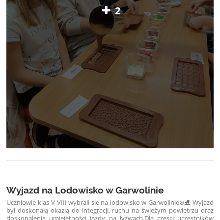
2
Wyjazd na Lodowisko w Garwolinie
Uczniowie klas V-VIII wybrali się na lodowisko w Garwolinie❄️⛸️ Wyjazd
był doskonałą okazją do integracji, ruchu na świeżym powietrzu oraz
doskonalenia umiejętności jazdy na łyżwach.
Dla części uczestników