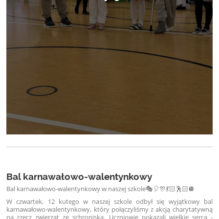
Bal karnawałowo-walentynkowy
Bal karnawałowo-walentynkowy w naszej szkole🎭🎈🎊💃🏻🕺🏻🪩
W czwartek, 12 kutego w naszej szkole odbył się wyjątkowy bal
karnawałowo-walentynkowy, który połączyliśmy z akcją charytatywną
na rzecz zwierząt ze schroniska. Uczniowie pokazali wielkie serca -