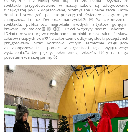
realistycznie i z wielką swobodą sceniczną.
Trzeba przyznać, że
spektakle przygotowywane w naszej szkole są zdecydowanie
z najwyższej półki - dopracowane, przemyślane i pełne serca. Każdy
detal, od scenografii po interpretację ról, świadczy o ogromnym
zaangażowaniu uczniów oraz nauczycieli💪🏻
Po zakończeniu
spektaklu, publiczność nagrodziła młodych artystów gorącymi
brawami na stojąco👏🏻👏🏻 Dzieci wręczyły swoim Babciom
i Dziadkom własnoręcznie wykonane upominki - nie zabrakło uścisków,
całusów i ciepłych słów💖
Na zakończenie odbył się słodki poczęstunek
przygotowany przez Rodziców, którym serdecznie dziękujemy
za zaangażowanie i pomoc w organizacji tego wyjątkowego
wydarzenia.
To był piękny, pełen emocji wieczór, który na długo
pozostanie w naszej pamięci🥰