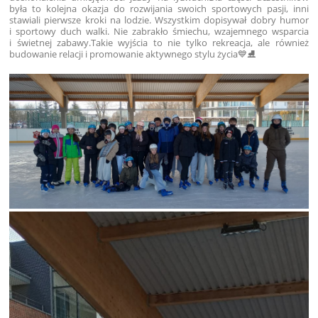
była to kolejna okazja do rozwijania swoich sportowych pasji, inni
stawiali pierwsze kroki na lodzie. Wszystkim dopisywał dobry humor
i sportowy duch walki.
Nie zabrakło śmiechu, wzajemnego wsparcia
i świetnej zabawy.
Takie wyjścia to nie tylko rekreacja, ale również
budowanie relacji i promowanie aktywnego stylu życia💙⛸️