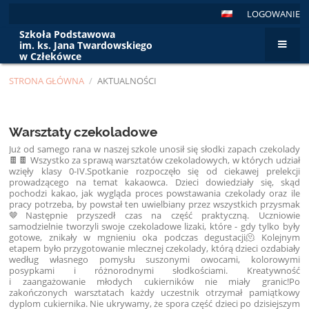
LOGOWANIE
Szkoła Podstawowa
im. ks. Jana Twardowskiego
w Człekówce
STRONA GŁÓWNA
/
AKTUALNOŚCI
Aktualności
Warsztaty czekoladowe
Już od samego rana w naszej szkole unosił się słodki zapach czekolady
🍫🍫 Wszystko za sprawą warsztatów czekoladowych, w których udział
wzięły klasy 0-IV.Spotkanie rozpoczęło się od ciekawej prelekcji
prowadzącego na temat kakaowca. Dzieci dowiedziały się, skąd
pochodzi kakao, jak wygląda proces powstawania czekolady oraz ile
pracy potrzeba, by powstał ten uwielbiany przez wszystkich przysmak
🤎Następnie przyszedł czas na część praktyczną. Uczniowie
samodzielnie tworzyli swoje czekoladowe lizaki, które - gdy tylko były
gotowe, znikały w mgnieniu oka podczas degustacji🫠 Kolejnym
etapem było przygotowanie mlecznej czekolady, którą dzieci ozdabiały
według własnego pomysłu suszonymi owocami, kolorowymi
posypkami i różnorodnymi słodkościami. Kreatywność
i zaangażowanie młodych cukierników nie miały granic!Po
zakończonych warsztatach każdy uczestnik otrzymał pamiątkowy
dyplom cukiernika. Nie ukrywamy, że spora część dzieci po dzisiejszym