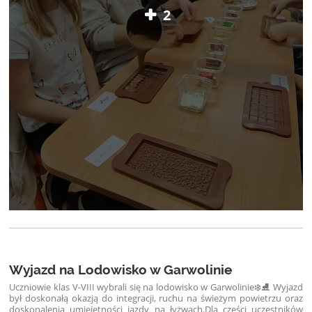
2
Wyjazd na Lodowisko w Garwolinie
Uczniowie klas V-VIII wybrali się na lodowisko w Garwolinie❄️⛸️ Wyjazd
był doskonałą okazją do integracji, ruchu na świeżym powietrzu oraz
doskonalenia umiejętności jazdy na łyżwach.
Dla części uczestników