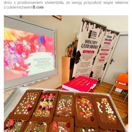
dniu z przekonaniem stwierdziła, że swoją przyszłość wiąże właśnie
z cukiernictwem🍫🍰🍩