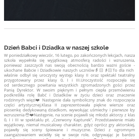
Dzień Babci i Dziadka w naszej szkole
W poniedziałkowy wieczór, 16 lutego, po zakończonych lekcjach, nasza
szkoła wypełniła się wyjątkową atmosferą radości i wzruszenia,
ponieważ zaszczycili nas swoją obecnością bardzo ważni goście -
ukochane Babcie i Dziadkowie naszych uczniów👵🏻👴🏻
To dla nich
właśnie odbył się uroczysty występ klasy II oraz spektakl teatralny
przygotowany przez klasy 0, I i III.
Uroczystość rozpoczęła się
od serdecznego powitania wszystkich zgromadzonych gości przez
Panią Dyrektor. W swoim pięknym i pełnym ciepła przemówieniu
podkreśliła rolę Babć i Dziadków w życiu dzieci oraz znaczenie
rodzinnych więzi❤️ Następnie dała symboliczny znak do rozpoczęcia
części artystycznej.
Klasa II zaprezentowała piękne wiersze oraz
piosenkę dedykowaną dziadkom, wywołując uśmiechy i pierwsze łzy
wzruszenia🥹❤️
Następnie, na scenie pojawili się młodzi aktorzy z klas
0, I i III w spektaklu pt. „Czerwony Kapturek”. Przedstawienie miało
wyjątkowy, niemal musicalowy charakter, gdyż oprócz gry aktorskiej,
pojawiły się sceny śpiewane i muzyczne. Dzieci z ogromnym
zaangażowaniem wcieliły się w swoje role, odgrywając je bardzo