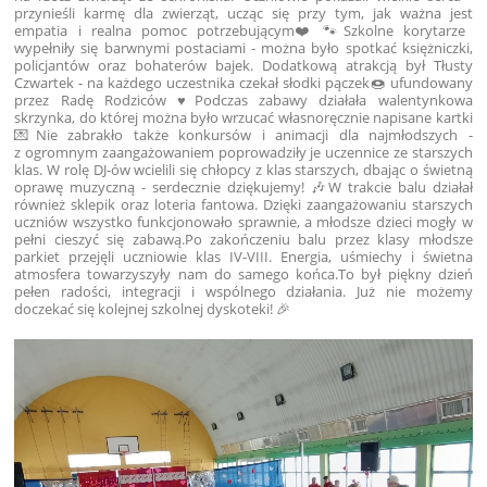
przynieśli karmę dla zwierząt, ucząc się przy tym, jak ważna jest
empatia i realna pomoc potrzebującym❤️🐾Szkolne korytarze
wypełniły się barwnymi postaciami - można było spotkać księżniczki,
policjantów oraz bohaterów bajek. Dodatkową atrakcją był Tłusty
Czwartek - na każdego uczestnika czekał słodki pączek🍩 ufundowany
przez Radę Rodziców ♥️Podczas zabawy działała walentynkowa
skrzynka, do której można było wrzucać własnoręcznie napisane kartki
💌Nie zabrakło także konkursów i animacji dla najmłodszych -
z ogromnym zaangażowaniem poprowadziły je uczennice ze starszych
klas. W rolę DJ-ów wcielili się chłopcy z klas starszych, dbając o świetną
oprawę muzyczną - serdecznie dziękujemy! 🎶W trakcie balu działał
również sklepik oraz loteria fantowa. Dzięki zaangażowaniu starszych
uczniów wszystko funkcjonowało sprawnie, a młodsze dzieci mogły w
pełni cieszyć się zabawą.Po zakończeniu balu przez klasy młodsze
parkiet przejęli uczniowie klas IV-VIII. Energia, uśmiechy i świetna
atmosfera towarzyszyły nam do samego końca.To był piękny dzień
pełen radości, integracji i wspólnego działania. Już nie możemy
doczekać się kolejnej szkolnej dyskoteki! 🎉