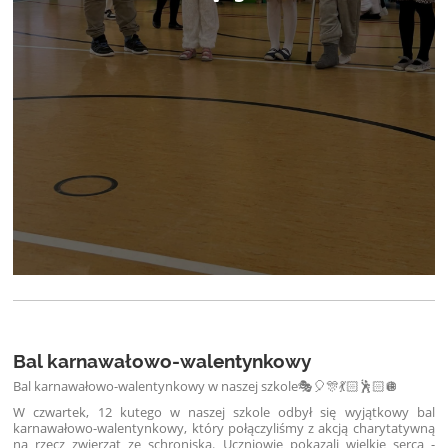
Bal karnawałowo-walentynkowy
Bal karnawałowo-walentynkowy w naszej szkole🎭🎈🎊💃🏻🕺🏻🪩
W czwartek, 12 kutego w naszej szkole odbył się wyjątkowy bal
karnawałowo-walentynkowy, który połączyliśmy z akcją charytatywną
na rzecz zwierząt ze schroniska. Uczniowie pokazali wielkie serca -