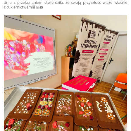
dniu z przekonaniem stwierdziła, że swoją przyszłość wiąże właśnie
z cukiernictwem🍫🍰🍩