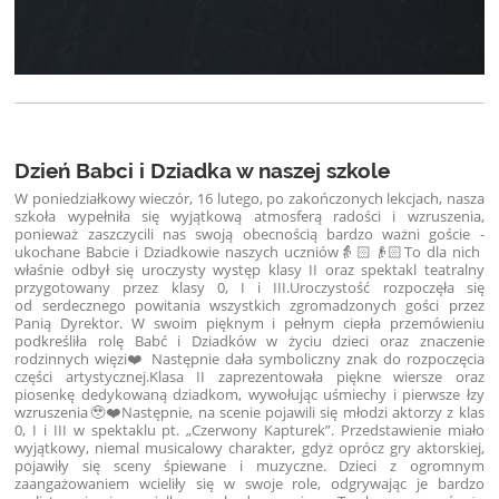
Dzień Babci i Dziadka w naszej szkole
W poniedziałkowy wieczór, 16 lutego, po zakończonych lekcjach, nasza
szkoła wypełniła się wyjątkową atmosferą radości i wzruszenia,
ponieważ zaszczycili nas swoją obecnością bardzo ważni goście -
ukochane Babcie i Dziadkowie naszych uczniów👵🏻👴🏻
To dla nich
właśnie odbył się uroczysty występ klasy II oraz spektakl teatralny
przygotowany przez klasy 0, I i III.
Uroczystość rozpoczęła się
od serdecznego powitania wszystkich zgromadzonych gości przez
Panią Dyrektor. W swoim pięknym i pełnym ciepła przemówieniu
podkreśliła rolę Babć i Dziadków w życiu dzieci oraz znaczenie
rodzinnych więzi❤️ Następnie dała symboliczny znak do rozpoczęcia
części artystycznej.
Klasa II zaprezentowała piękne wiersze oraz
piosenkę dedykowaną dziadkom, wywołując uśmiechy i pierwsze łzy
wzruszenia🥹❤️
Następnie, na scenie pojawili się młodzi aktorzy z klas
0, I i III w spektaklu pt. „Czerwony Kapturek”. Przedstawienie miało
wyjątkowy, niemal musicalowy charakter, gdyż oprócz gry aktorskiej,
pojawiły się sceny śpiewane i muzyczne. Dzieci z ogromnym
zaangażowaniem wcieliły się w swoje role, odgrywając je bardzo