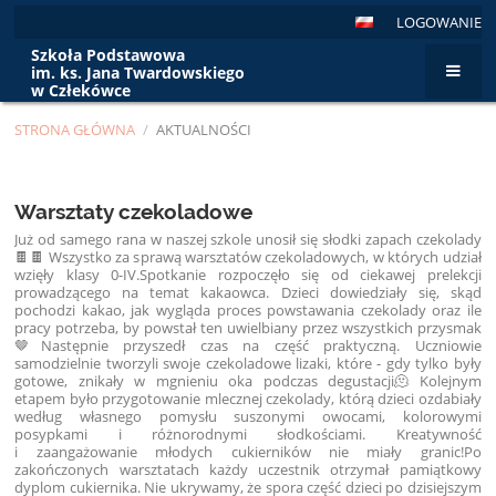
LOGOWANIE
Szkoła Podstawowa
im. ks. Jana Twardowskiego
w Człekówce
STRONA GŁÓWNA
/
AKTUALNOŚCI
Aktualności
Warsztaty czekoladowe
Już od samego rana w naszej szkole unosił się słodki zapach czekolady
🍫🍫 Wszystko za sprawą warsztatów czekoladowych, w których udział
wzięły klasy 0-IV.Spotkanie rozpoczęło się od ciekawej prelekcji
prowadzącego na temat kakaowca. Dzieci dowiedziały się, skąd
pochodzi kakao, jak wygląda proces powstawania czekolady oraz ile
pracy potrzeba, by powstał ten uwielbiany przez wszystkich przysmak
🤎Następnie przyszedł czas na część praktyczną. Uczniowie
samodzielnie tworzyli swoje czekoladowe lizaki, które - gdy tylko były
gotowe, znikały w mgnieniu oka podczas degustacji🫠 Kolejnym
etapem było przygotowanie mlecznej czekolady, którą dzieci ozdabiały
według własnego pomysłu suszonymi owocami, kolorowymi
posypkami i różnorodnymi słodkościami. Kreatywność
i zaangażowanie młodych cukierników nie miały granic!Po
zakończonych warsztatach każdy uczestnik otrzymał pamiątkowy
dyplom cukiernika. Nie ukrywamy, że spora część dzieci po dzisiejszym