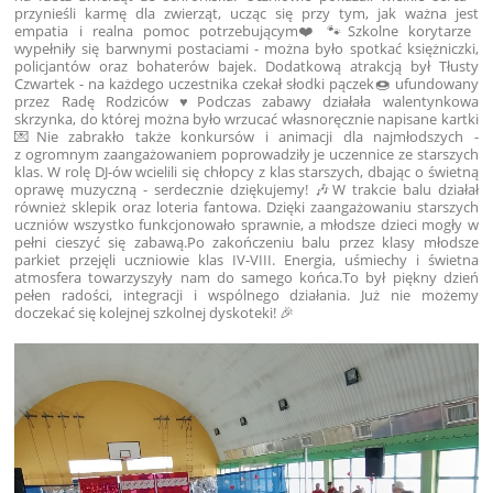
przynieśli karmę dla zwierząt, ucząc się przy tym, jak ważna jest
empatia i realna pomoc potrzebującym❤️🐾Szkolne korytarze
wypełniły się barwnymi postaciami - można było spotkać księżniczki,
policjantów oraz bohaterów bajek. Dodatkową atrakcją był Tłusty
Czwartek - na każdego uczestnika czekał słodki pączek🍩 ufundowany
przez Radę Rodziców ♥️Podczas zabawy działała walentynkowa
skrzynka, do której można było wrzucać własnoręcznie napisane kartki
💌Nie zabrakło także konkursów i animacji dla najmłodszych -
z ogromnym zaangażowaniem poprowadziły je uczennice ze starszych
klas. W rolę DJ-ów wcielili się chłopcy z klas starszych, dbając o świetną
oprawę muzyczną - serdecznie dziękujemy! 🎶W trakcie balu działał
również sklepik oraz loteria fantowa. Dzięki zaangażowaniu starszych
uczniów wszystko funkcjonowało sprawnie, a młodsze dzieci mogły w
pełni cieszyć się zabawą.Po zakończeniu balu przez klasy młodsze
parkiet przejęli uczniowie klas IV-VIII. Energia, uśmiechy i świetna
atmosfera towarzyszyły nam do samego końca.To był piękny dzień
pełen radości, integracji i wspólnego działania. Już nie możemy
doczekać się kolejnej szkolnej dyskoteki! 🎉