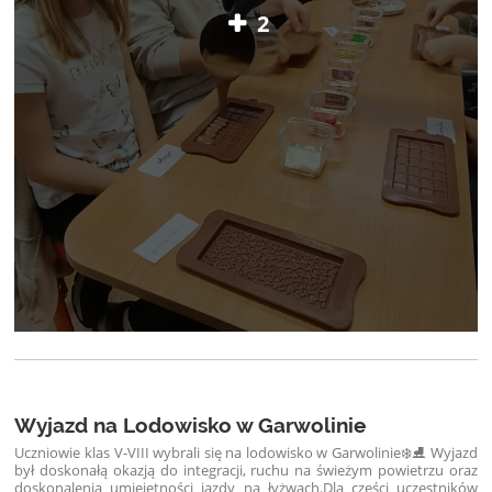
2
Wyjazd na Lodowisko w Garwolinie
Uczniowie klas V-VIII wybrali się na lodowisko w Garwolinie❄️⛸️ Wyjazd
był doskonałą okazją do integracji, ruchu na świeżym powietrzu oraz
doskonalenia umiejętności jazdy na łyżwach.
Dla części uczestników