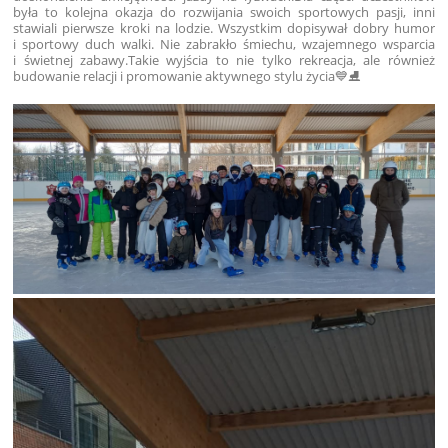
była to kolejna okazja do rozwijania swoich sportowych pasji, inni
stawiali pierwsze kroki na lodzie. Wszystkim dopisywał dobry humor
i sportowy duch walki.
Nie zabrakło śmiechu, wzajemnego wsparcia
i świetnej zabawy.
Takie wyjścia to nie tylko rekreacja, ale również
budowanie relacji i promowanie aktywnego stylu życia💙⛸️