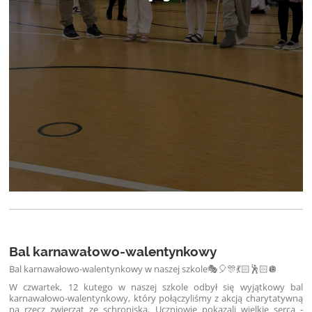
Bal karnawałowo-walentynkowy
Bal karnawałowo-walentynkowy w naszej szkole🎭🎈🎊💃🏻🕺🏻🪩
W czwartek, 12 kutego w naszej szkole odbył się wyjątkowy bal
karnawałowo-walentynkowy, który połączyliśmy z akcją charytatywną
na rzecz zwierząt ze schroniska. Uczniowie pokazali wielkie serca -