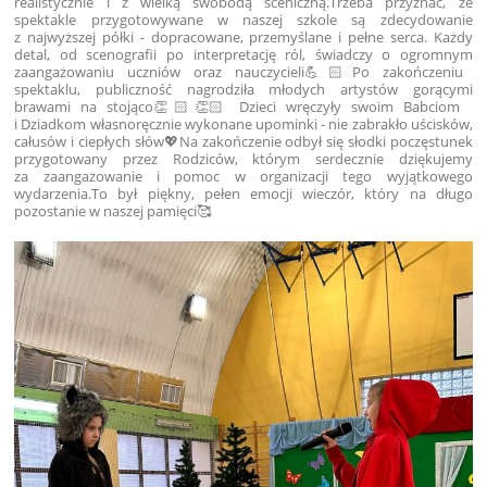
realistycznie i z wielką swobodą sceniczną.
Trzeba przyznać, że
spektakle przygotowywane w naszej szkole są zdecydowanie
z najwyższej półki - dopracowane, przemyślane i pełne serca. Każdy
detal, od scenografii po interpretację ról, świadczy o ogromnym
zaangażowaniu uczniów oraz nauczycieli💪🏻
Po zakończeniu
spektaklu, publiczność nagrodziła młodych artystów gorącymi
brawami na stojąco👏🏻👏🏻 Dzieci wręczyły swoim Babciom
i Dziadkom własnoręcznie wykonane upominki - nie zabrakło uścisków,
całusów i ciepłych słów💖
Na zakończenie odbył się słodki poczęstunek
przygotowany przez Rodziców, którym serdecznie dziękujemy
za zaangażowanie i pomoc w organizacji tego wyjątkowego
wydarzenia.
To był piękny, pełen emocji wieczór, który na długo
pozostanie w naszej pamięci🥰