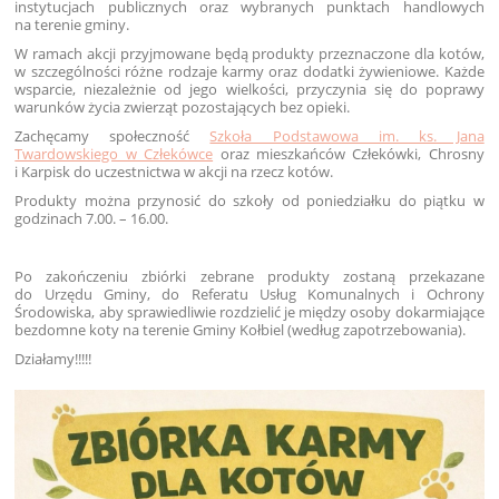
instytucjach publicznych oraz wybranych punktach handlowych
na terenie gminy.
W ramach akcji przyjmowane będą produkty przeznaczone dla kotów,
w szczególności różne rodzaje karmy oraz dodatki żywieniowe. Każde
wsparcie, niezależnie od jego wielkości, przyczynia się do poprawy
warunków życia zwierząt pozostających bez opieki.
Zachęcamy społeczność
Szkoła Podstawowa im. ks. Jana
Twardowskiego w Człekówce
oraz mieszkańców Człekówki, Chrosny
i Karpisk do uczestnictwa w akcji na rzecz kotów.
Produkty można przynosić do szkoły od poniedziałku do piątku w
godzinach 7.00. – 16.00.
Po zakończeniu zbiórki zebrane produkty zostaną przekazane
do Urzędu Gminy, do Referatu Usług Komunalnych i Ochrony
Środowiska, aby sprawiedliwie rozdzielić je między osoby dokarmiające
bezdomne koty na terenie Gminy Kołbiel (według zapotrzebowania).
Działamy!!!!!