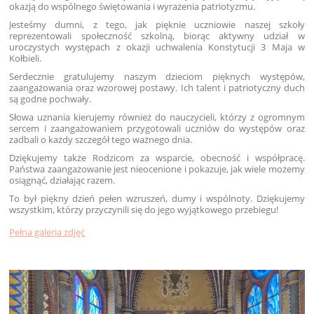
okazją do wspólnego świętowania i wyrażenia patriotyzmu.
Jesteśmy dumni, z tego, jak pięknie uczniowie naszej szkoły
reprezentowali społeczność szkolną, biorąc aktywny udział w
uroczystych występach z okazji uchwalenia Konstytucji 3 Maja w
Kołbieli.
Serdecznie gratulujemy naszym dzieciom pięknych występów,
zaangażowania oraz wzorowej postawy. Ich talent i patriotyczny duch
są godne pochwały.
Słowa uznania kierujemy również do nauczycieli, którzy z ogromnym
sercem i zaangażowaniem przygotowali uczniów do występów oraz
zadbali o każdy szczegół tego ważnego dnia.
Dziękujemy także Rodzicom za wsparcie, obecność i współpracę.
Państwa zaangażowanie jest nieocenione i pokazuje, jak wiele możemy
osiągnąć, działając razem.
To był piękny dzień pełen wzruszeń, dumy i wspólnoty. Dziękujemy
wszystkim, którzy przyczynili się do jego wyjątkowego przebiegu!
Pełna galeria zdjęć