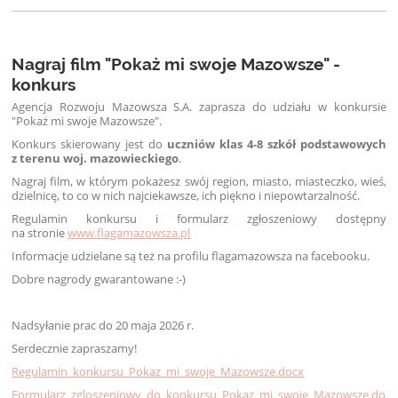
Nagraj film "Pokaż mi swoje Mazowsze" -
konkurs
Agencja Rozwoju Mazowsza S.A. zaprasza do udziału w konkursie
"Pokaż mi swoje Mazowsze".
Konkurs skierowany jest do
uczniów klas 4-8 szkół podstawowych
z terenu woj. mazowieckiego
.
Nagraj film, w którym pokażesz swój region, miasto, miasteczko, wieś,
dzielnicę, to co w nich najciekawsze, ich piękno i niepowtarzalność.
Regulamin konkursu i formularz zgłoszeniowy dostępny
na stronie
www.flagamazowsza.pl
Informacje udzielane są też na profilu flagamazowsza na facebooku.
Dobre nagrody gwarantowane :-)
Nadsyłanie prac do 2
0
maja 2026 r.
Serdecznie zapraszamy!
Regulamin_konkursu_Pokaz_mi_swoje_Mazowsze.docx
Formularz_zgloszeniowy_do_konkursu_Pokaz_mi_swoje_Mazowsze.docx