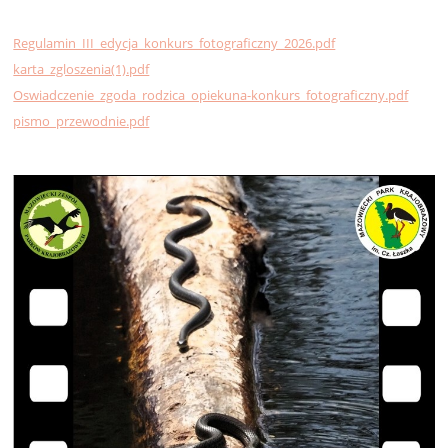
Regulamin_III_edycja_konkurs_fotograficzny_2026.pdf
karta_zgloszenia(1).pdf
Oswiadczenie_zgoda_rodzica_opiekuna-konkurs_fotograficzny.pdf
pismo_przewodnie.pdf