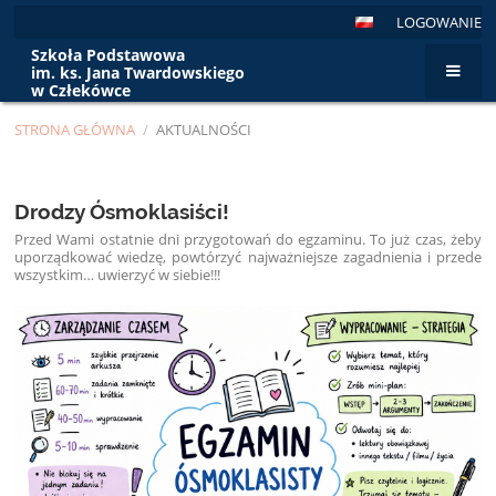
LOGOWANIE
Szkoła Podstawowa
im. ks. Jana Twardowskiego
w Człekówce
STRONA GŁÓWNA
/
AKTUALNOŚCI
Aktualności
Drodzy Ósmoklasiści!
Przed Wami ostatnie dni przygotowań do egzaminu. To już czas, żeby
uporządkować wiedzę, powtórzyć najważniejsze zagadnienia i przede
wszystkim… uwierzyć w siebie!!!