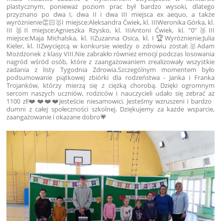
plastycznym, ponieważ poziom prac był bardzo wysoki, dlatego
przyznano po dwa I, dwa II i dwa III miejsca ex aequo, a także
wyróżnienie👏🏻
🥇I miejsce:
Aleksandra Ćwiek, kl. III
Weronika Górka, kl.
III
🥈II miejsce:
Agnieszka Rżysko, kl. III
Antoni Ćwiek, kl. "0"
🥉III
miejsce:
Maja Michalska, kl. II
Zuzanna Osica, kl. I
🏆Wyróżnienie:
Julia
Kieler, kl. II
Zwycięzcą w konkursie wiedzy o zdrowiu został:
🥇Adam
Możdżonek z klasy VIII.
Nie zabrakło również emocji podczas losowania
nagród wśród osób, które z zaangażowaniem zrealizowały wszystkie
zadania z listy Tygodnia Zdrowia.
Szczególnym momentem było
podsumowanie piątkowej zbiórki dla rodzeństwa - Janka i Franka
Trojanków, którzy mierzą się z ciężką chorobą. Dzięki ogromnym
sercom naszych uczniów, rodziców i nauczycieli udało się zebrać aż
1100 zł!❤️❤️❤️❤️
Jesteście niesamowici. Jesteśmy wzruszeni i bardzo
dumni z całej społeczności szkolnej. Dziękujemy za każde wsparcie,
zaangażowanie i okazane dobro💗