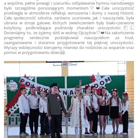
a wspólne, pełne powagi i szacunku odśpiewanie hymnu narodowego
było szczególnie poruszającym momentem🤍❤️Cała uroczystość
przebiegła w atmosferze refleksji, wzruszenia i dumy z naszej historii.
Cała społeczność szkolna, zarówno uczniowie, jak i nauczyciele, była
ubrana w stroje galowe, których zwieńczeniem były biało-czerwone
kotyliony, podkreślające podniosły charakter uroczystości🇵🇱
Doceniajmy to, że żyjemy dziś w wolnej Ojczyźnie🤍❤️Na zakończenie
pragniemy serdecznie podziękować nauczycielom za trud,
zaangażowanie i staranne przygotowanie tej pięknej uroczystości.
Wyrazy wdzięczności kierujemy również do rodziców za wsparcie oraz
pomoc w przygotowaniu dzieci🤗