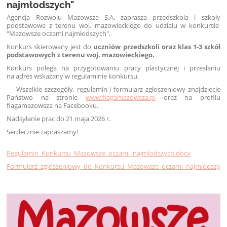
najmłodszych"
Agencja Rozwoju Mazowsza S.A. zaprasza przedszkola i szkoły
podstawowe z terenu woj. mazowieckiego do udziału w konkursie
"Mazowsze oczami najmłodszych".
Konkurs skierowany jest do
uczniów przedszkoli oraz
klas
1
-
3
szkół
podstawowych z terenu woj. mazowieckiego.
Konkurs polega na przygotowaniu pracy plastycznej i przesłaniu
na adres wskazany w regulaminie konkursu.
Wszelkie szczegóły, regulamin i formularz zgłoszeniowy znajdziecie
Państwo
na stronie
www.flagamazowsza.pl
oraz na profilu
flagamazowsza na Facebooku.
Nadsyłanie prac do 21 maja 2026 r.
Serdecznie zapraszamy!
Regulamin_Konkursu_Mazowsze_oczami_najmlodszych.docx
Formularz_zgloszeniowy_do_Konkursu_Mazowsze_oczami_najmlodszych