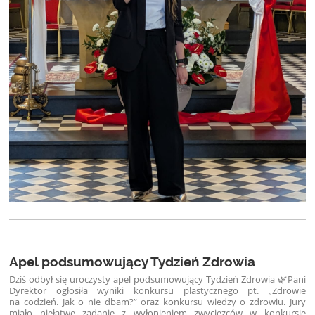
Apel podsumowujący Tydzień Zdrowia
Dziś odbył się uroczysty apel podsumowujący Tydzień Zdrowia 🌿
Pani
Dyrektor ogłosiła wyniki konkursu plastycznego pt. „Zdrowie
na codzień. Jak o nie dbam?” oraz konkursu wiedzy o zdrowiu. Jury
miało niełatwe zadanie z wyłonieniem zwycięzców w konkursie