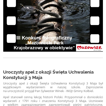
Uroczysty apel z okazji Święta Uchwalenia
Konstytucji 3 Maja
Uroczysty apel z okazji Święta Uchwalenia Konstytucji 3 Maja był
wyjątkowym wydarzeniem w naszej szkole. Zaproszenie
na uroczystość przyjął Pan Sylwester Winek - Wójt Gminy Kołbiel.
Apel stanowił cenną lekcję historii Polski. Przypomniał o doniosłości
wydarzeń z 1791 roku i znaczeniu Konstytucji 3 Maja. Uczniowie
z wielkim zaangażowaniem zaprezentowali pieśni patriotyczne,