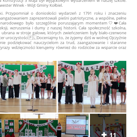
ia Konstytucji 3 Maja był wyjątkowym wydarzeniem w naszej szkole.
lwester Winek - Wójt Gminy Kołbiel.
lski. Przypomniał o doniosłości wydarzeń z 1791 roku i znaczeniu
zaangażowaniem zaprezentowali pieśni patriotyczne, a wspólne, pełne
 narodowego było szczególnie poruszającym momentem🤍❤️Cała
ksji, wzruszenia i dumy z naszej historii. Cała społeczność szkolna,
ła ubrana w stroje galowe, których zwieńczeniem były biało-czerwone
ter uroczystości🇵🇱Doceniajmy to, że żyjemy dziś w wolnej Ojczyźnie
ie podziękować nauczycielom za trud, zaangażowanie i staranne
Wyrazy wdzięczności kierujemy również do rodziców za wsparcie oraz
11