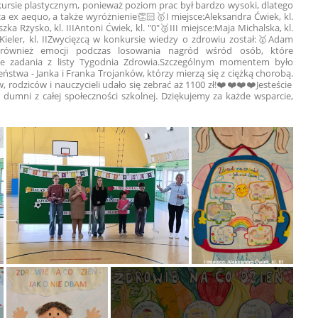
ursie plastycznym, ponieważ poziom prac był bardzo wysoki, dlatego
sca ex aequo, a także wyróżnienie👏🏻
🥇I miejsce:
Aleksandra Ćwiek, kl.
zka Rżysko, kl. III
Antoni Ćwiek, kl. "0"
🥉III miejsce:
Maja Michalska, kl.
Kieler, kl. II
Zwycięzcą w konkursie wiedzy o zdrowiu został:
🥇Adam
 również emocji podczas losowania nagród wśród osób, które
e zadania z listy Tygodnia Zdrowia.
Szczególnym momentem było
stwa - Janka i Franka Trojanków, którzy mierzą się z ciężką chorobą.
rodziców i nauczycieli udało się zebrać aż 1100 zł!❤️❤️❤️❤️
Jesteście
 dumni z całej społeczności szkolnej. Dziękujemy za każde wsparcie,