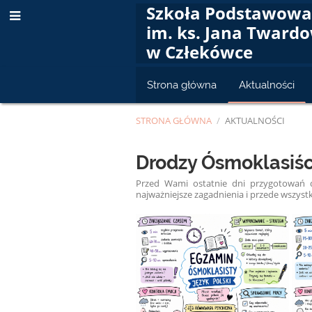
Szkoła Podstawow
im. ks. Jana Tward
w Człekówce
Strona główna
Aktualności
STRONA GŁÓWNA
/
AKTUALNOŚCI
Aktualności
Drodzy Ósmoklasiśc
Przed Wami ostatnie dni przygotowań 
najważniejsze zagadnienia i przede wszystk