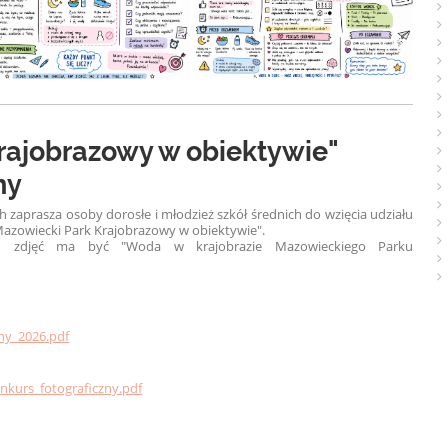
rajobrazowy w obiektywie"
ny
zaprasza osoby dorosłe i młodzież szkół średnich do wzięcia udziału
azowiecki Park Krajobrazowy w obiektywie".
 zdjęć ma być "Woda w krajobrazie Mazowieckiego Parku
ny_2026.pdf
kurs_fotograficzny.pdf