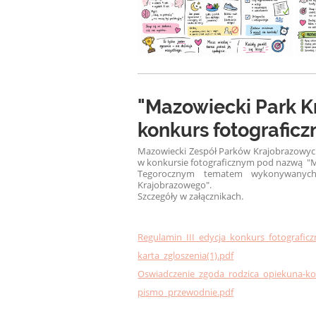
"Mazowiecki Park K
konkurs fotograficz
Mazowiecki Zespół Parków Krajobrazowych 
w konkursie fotograficznym pod nazwą "M
Tegorocznym tematem wykonywanych
Krajobrazowego".
Szczegóły w załącznikach.
Regulamin_III_edycja_konkurs_fotograficz
karta_zgloszenia(1).pdf
Oswiadczenie_zgoda_rodzica_opiekuna-kon
pismo_przewodnie.pdf