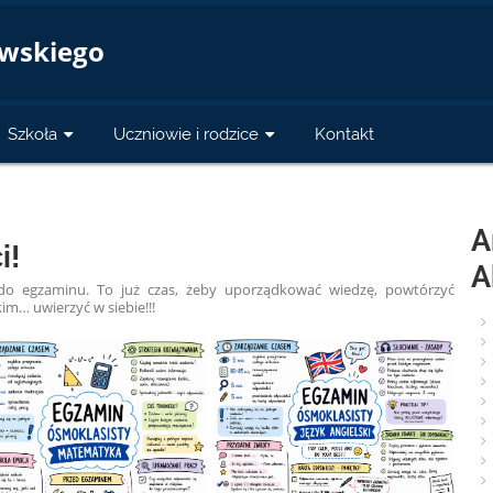
a
owskiego
Szkoła
Uczniowie i rodzice
Kontakt
A
i!
A
do egzaminu. To już czas, żeby uporządkować wiedzę, powtórzyć
im… uwierzyć w siebie!!!