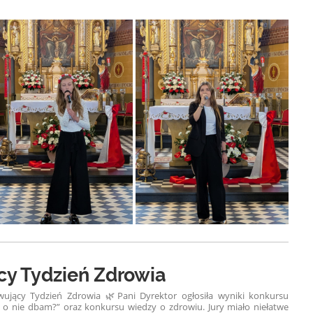
y Tydzień Zdrowia
wujący Tydzień Zdrowia 🌿
Pani Dyrektor ogłosiła wyniki konkursu
k o nie dbam?” oraz konkursu wiedzy o zdrowiu. Jury miało niełatwe