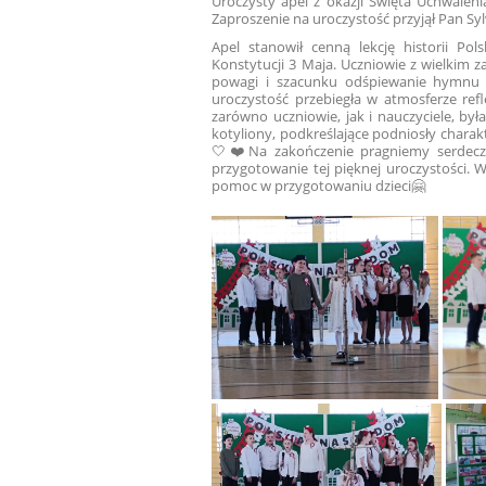
Uroczysty apel z okazji Święta Uchwalen
Zaproszenie na uroczystość przyjął Pan Sy
Apel stanowił cenną lekcję historii Po
Konstytucji 3 Maja. Uczniowie z wielkim 
powagi i szacunku odśpiewanie hymnu
uroczystość przebiegła w atmosferze refle
zarówno uczniowie, jak i nauczyciele, by
kotyliony, podkreślające podniosły charak
🤍❤️Na zakończenie pragniemy serdeczn
przygotowanie tej pięknej uroczystości. 
pomoc w przygotowaniu dzieci🤗