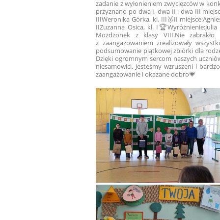
zadanie z wyłonieniem zwycięzców w konk
przyznano po dwa I, dwa II i dwa III miej
III
Weronika Górka, kl. III
🥈II miejsce:
Agnies
II
Zuzanna Osica, kl. I
🏆Wyróżnienie:
Julia 
Możdżonek z klasy VIII.
Nie zabrakło
z zaangażowaniem zrealizowały wszystki
podsumowanie piątkowej zbiórki dla rodzeń
Dzięki ogromnym sercom naszych uczniów, 
niesamowici. Jesteśmy wzruszeni i bardzo
zaangażowanie i okazane dobro💗