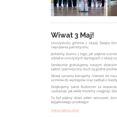
Wiwat 3 Maj!
Uroczystości gminne z okazji Święta Ko
i wyrażenia patriotyzmu.
Jesteśmy dumni, z tego, jak pięknie uczni
udział w uroczystych występach z okazji uc
Serdecznie gratulujemy naszym dziecio
talent i patriotyczny duch są godne pochw
Słowa uznania kierujemy również do nau
uczniów do występów oraz zadbali o każdy
Dziękujemy także Rodzicom za wsparcie
i pokazuje, jak wiele możemy osiągnąć, dzi
To był piękny dzień pełen wzruszeń, dumy
wyjątkowego przebiegu!
Pełna galeria zdjęć