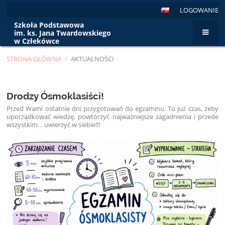
LOGOWANIE
Szkoła Podstawowa
im. ks. Jana Twardowskiego
w Człekówce
STRONA GŁÓWNA
/
AKTUALNOŚCI
Aktualności
Drodzy Ósmoklasiści!
Przed Wami ostatnie dni przygotowań do egzaminu. To już czas, żeby
uporządkować wiedzę, powtórzyć najważniejsze zagadnienia i przede
wszystkim… uwierzyć w siebie!!!