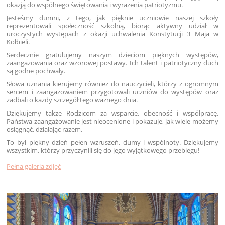
okazją do wspólnego świętowania i wyrażenia patriotyzmu.
Jesteśmy dumni, z tego, jak pięknie uczniowie naszej szkoły
reprezentowali społeczność szkolną, biorąc aktywny udział w
uroczystych występach z okazji uchwalenia Konstytucji 3 Maja w
Kołbieli.
Serdecznie gratulujemy naszym dzieciom pięknych występów,
zaangażowania oraz wzorowej postawy. Ich talent i patriotyczny duch
są godne pochwały.
Słowa uznania kierujemy również do nauczycieli, którzy z ogromnym
sercem i zaangażowaniem przygotowali uczniów do występów oraz
zadbali o każdy szczegół tego ważnego dnia.
Dziękujemy także Rodzicom za wsparcie, obecność i współpracę.
Państwa zaangażowanie jest nieocenione i pokazuje, jak wiele możemy
osiągnąć, działając razem.
To był piękny dzień pełen wzruszeń, dumy i wspólnoty. Dziękujemy
wszystkim, którzy przyczynili się do jego wyjątkowego przebiegu!
Pełna galeria zdjęć