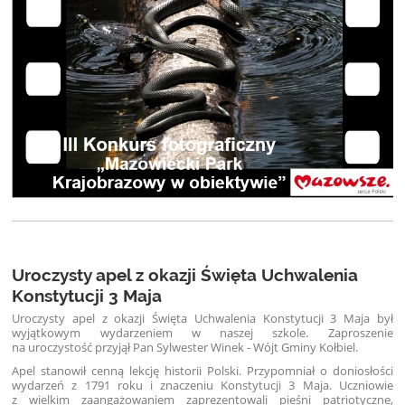
Uroczysty apel z okazji Święta Uchwalenia
Konstytucji 3 Maja
Uroczysty apel z okazji Święta Uchwalenia Konstytucji 3 Maja był
wyjątkowym wydarzeniem w naszej szkole. Zaproszenie
na uroczystość przyjął Pan Sylwester Winek - Wójt Gminy Kołbiel.
Apel stanowił cenną lekcję historii Polski. Przypomniał o doniosłości
wydarzeń z 1791 roku i znaczeniu Konstytucji 3 Maja. Uczniowie
z wielkim zaangażowaniem zaprezentowali pieśni patriotyczne,