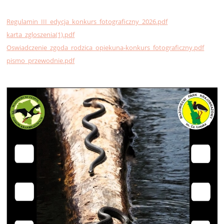
Regulamin_III_edycja_konkurs_fotograficzny_2026.pdf
karta_zgloszenia(1).pdf
Oswiadczenie_zgoda_rodzica_opiekuna-konkurs_fotograficzny.pdf
pismo_przewodnie.pdf