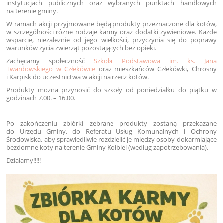
instytucjach publicznych oraz wybranych punktach handlowych
na terenie gminy.
W ramach akcji przyjmowane będą produkty przeznaczone dla kotów,
w szczególności różne rodzaje karmy oraz dodatki żywieniowe. Każde
wsparcie, niezależnie od jego wielkości, przyczynia się do poprawy
warunków życia zwierząt pozostających bez opieki.
Zachęcamy społeczność
Szkoła Podstawowa im. ks. Jana
Twardowskiego w Człekówce
oraz mieszkańców Człekówki, Chrosny
i Karpisk do uczestnictwa w akcji na rzecz kotów.
Produkty można przynosić do szkoły od poniedziałku do piątku w
godzinach 7.00. – 16.00.
Po zakończeniu zbiórki zebrane produkty zostaną przekazane
do Urzędu Gminy, do Referatu Usług Komunalnych i Ochrony
Środowiska, aby sprawiedliwie rozdzielić je między osoby dokarmiające
bezdomne koty na terenie Gminy Kołbiel (według zapotrzebowania).
Działamy!!!!!