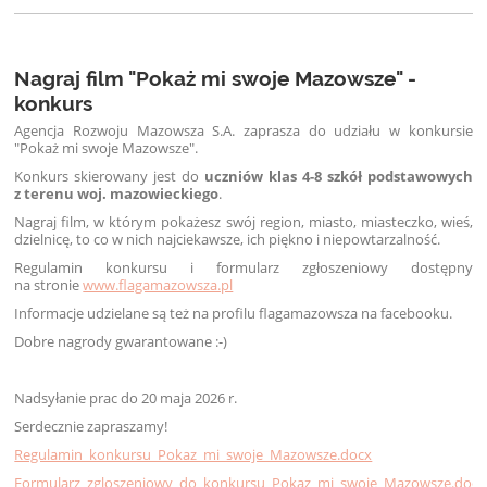
Nagraj film "Pokaż mi swoje Mazowsze" -
konkurs
Agencja Rozwoju Mazowsza S.A. zaprasza do udziału w konkursie
"Pokaż mi swoje Mazowsze".
Konkurs skierowany jest do
uczniów klas 4-8 szkół podstawowych
z terenu woj. mazowieckiego
.
Nagraj film, w którym pokażesz swój region, miasto, miasteczko, wieś,
dzielnicę, to co w nich najciekawsze, ich piękno i niepowtarzalność.
Regulamin konkursu i formularz zgłoszeniowy dostępny
na stronie
www.flagamazowsza.pl
Informacje udzielane są też na profilu flagamazowsza na facebooku.
Dobre nagrody gwarantowane :-)
Nadsyłanie prac do 2
0
maja 2026 r.
Serdecznie zapraszamy!
Regulamin_konkursu_Pokaz_mi_swoje_Mazowsze.docx
Formularz_zgloszeniowy_do_konkursu_Pokaz_mi_swoje_Mazowsze.docx