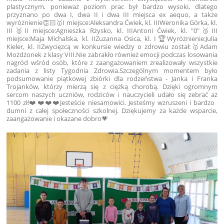
plastycznym, ponieważ poziom prac był bardzo wysoki, dlatego
przyznano po dwa I, dwa II i dwa III miejsca ex aequo, a także
wyróżnienie👏🏻
🥇I miejsce:
Aleksandra Ćwiek, kl. III
Weronika Górka, kl.
III
🥈II miejsce:
Agnieszka Rżysko, kl. III
Antoni Ćwiek, kl. "0"
🥉III
miejsce:
Maja Michalska, kl. II
Zuzanna Osica, kl. I
🏆Wyróżnienie:
Julia
Kieler, kl. II
Zwycięzcą w konkursie wiedzy o zdrowiu został:
🥇Adam
Możdżonek z klasy VIII.
Nie zabrakło również emocji podczas losowania
nagród wśród osób, które z zaangażowaniem zrealizowały wszystkie
zadania z listy Tygodnia Zdrowia.
Szczególnym momentem było
podsumowanie piątkowej zbiórki dla rodzeństwa - Janka i Franka
Trojanków, którzy mierzą się z ciężką chorobą. Dzięki ogromnym
sercom naszych uczniów, rodziców i nauczycieli udało się zebrać aż
1100 zł!❤️❤️❤️❤️
Jesteście niesamowici. Jesteśmy wzruszeni i bardzo
dumni z całej społeczności szkolnej. Dziękujemy za każde wsparcie,
zaangażowanie i okazane dobro💗