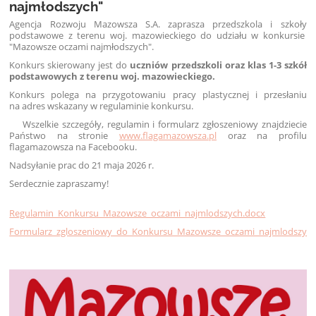
najmłodszych"
Agencja Rozwoju Mazowsza S.A. zaprasza przedszkola i szkoły
podstawowe z terenu woj. mazowieckiego do udziału w konkursie
"Mazowsze oczami najmłodszych".
Konkurs skierowany jest do
uczniów przedszkoli oraz
klas
1
-
3
szkół
podstawowych z terenu woj. mazowieckiego.
Konkurs polega na przygotowaniu pracy plastycznej i przesłaniu
na adres wskazany w regulaminie konkursu.
Wszelkie szczegóły, regulamin i formularz zgłoszeniowy znajdziecie
Państwo
na stronie
www.flagamazowsza.pl
oraz na profilu
flagamazowsza na Facebooku.
Nadsyłanie prac do 21 maja 2026 r.
Serdecznie zapraszamy!
Regulamin_Konkursu_Mazowsze_oczami_najmlodszych.docx
Formularz_zgloszeniowy_do_Konkursu_Mazowsze_oczami_najmlodszych