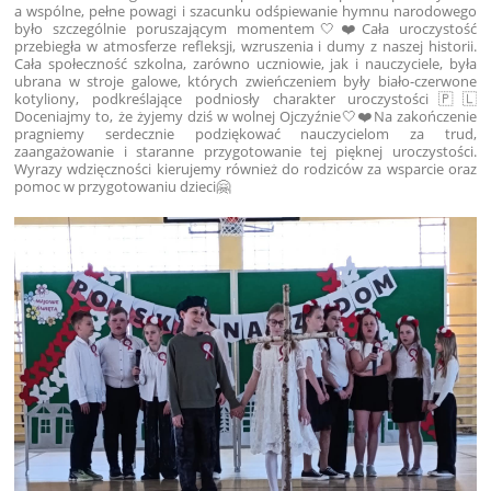
a wspólne, pełne powagi i szacunku odśpiewanie hymnu narodowego
było szczególnie poruszającym momentem🤍❤️Cała uroczystość
przebiegła w atmosferze refleksji, wzruszenia i dumy z naszej historii.
Cała społeczność szkolna, zarówno uczniowie, jak i nauczyciele, była
ubrana w stroje galowe, których zwieńczeniem były biało-czerwone
kotyliony, podkreślające podniosły charakter uroczystości🇵🇱
Doceniajmy to, że żyjemy dziś w wolnej Ojczyźnie🤍❤️Na zakończenie
pragniemy serdecznie podziękować nauczycielom za trud,
zaangażowanie i staranne przygotowanie tej pięknej uroczystości.
Wyrazy wdzięczności kierujemy również do rodziców za wsparcie oraz
pomoc w przygotowaniu dzieci🤗