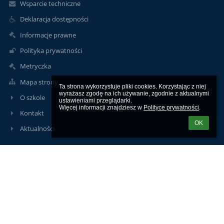
Wsparcie techniczne
Deklaracja dostępności
Informacje prawne
Polityka prywatności
Metryczka
Mapa strony
Ta strona wykorzystuje pliki cookies. Korzystając z niej 
wyrażasz zgodę na ich używanie, zgodnie z aktualnymi 
O szkole
ustawieniami przeglądarki.

Więcej informacji znajdziesz w 
Polityce prywatności
.
Kontakt
OK
Aktualności
Kontakty
Szkoła Podstawowa im. ks. Jana Twardowskiego w Człekówce
spczlekowka@kolbiel.pl
Dyrektor 502-124-774
Sekretariat 25 757-31-85