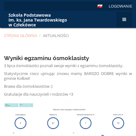
LOGOWANIE
Szkoła Podstawowa
im. ks. Jana Twardowskiego
w Człekówce
STRONA GŁÓWNA
/
AKTUALNOŚCI
Aktualności
Wyniki egzaminu ósmoklasisty
3 lipca ósmoklasiści poznali swoje wyniki z egzaminu ósmoklasisty.
Statystycznie rzecz ujmując znowu mamy BARDZO DOBRE wyniki w
gminie Kołbiel!
Brawa dla ósmoklasistów :)
Gratulacje
dla nauczycieli i rodziców <3