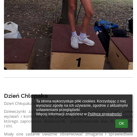
Dzień Chłopaka
Ta strona wykorzystuje pliki cookies. Korzystając z niej 
Dzień Chłopaka w naszej szkole obchodziliśmy na wesoło.
wyrażasz zgodę na ich używanie, zgodnie z aktualnymi 
ustawieniami przeglądarki.

Dziewczynki zadbały o to, by był to niezapomniany dzień, pełen
Więcej informacji znajdziesz w 
Polityce prywatności
.
wyzwań i konkurencji. Na początek przedstawiono JURY, do składu
którego zaproszono dziewczynki - przedstawicielki klas IV, V, VI, VII
OK
i VIII.
Miały one zadanie uważnie obserwować zmagania i sprawiedliwie