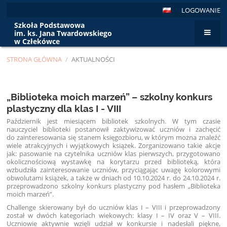
LOGOWANIE
Szkoła Podstawowa
im. ks. Jana Twardowskiego
w Człekówce
STRONA GŁÓWNA
/
AKTUALNOŚCI
Aktualności
„Biblioteka moich marzeń” – szkolny konkurs
plastyczny dla klas I - VIII
Październik jest miesiącem bibliotek szkolnych. W tym czasie
nauczyciel biblioteki postanowił zaktywizować uczniów i zachęcić
do zainteresowania się stanem księgozbioru, w którym można znaleźć
wiele atrakcyjnych i wyjątkowych książek. Zorganizowano takie akcje
jak: pasowanie na czytelnika uczniów klas pierwszych, przygotowano
okolicznościową wystawkę na korytarzu przed biblioteką, która
wzbudziła zainteresowanie uczniów, przyciągając uwagę kolorowymi
obwolutami książek, a także w dniach od 10.10.2024 r. do 24.10.2024 r.
przeprowadzono szkolny konkurs plastyczny pod hasłem „Biblioteka
moich marzeń”.
Challenge skierowany był do uczniów klas I – VIII i przeprowadzony
został w dwóch kategoriach wiekowych: klasy I – IV oraz V – VIII.
Uczniowie aktywnie wzięli udział w konkursie i nadesłali piękne,