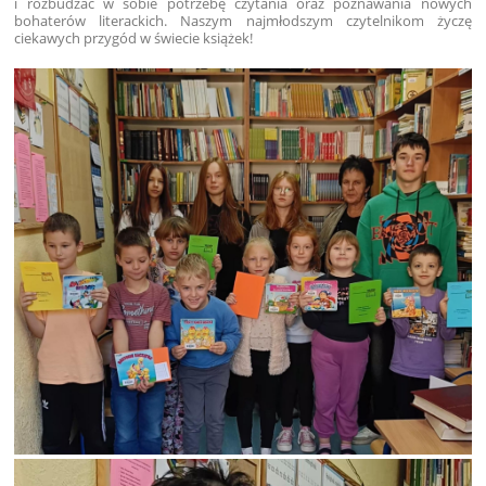
i rozbudzać w sobie potrzebę czytania oraz poznawania nowych
bohaterów literackich. Naszym najmłodszym czytelnikom życzę
ciekawych przygód w świecie książek!