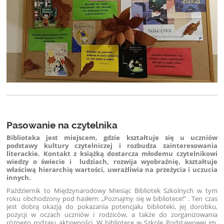
Pasowanie na czytelnika
Biblioteka jest miejscem, gdzie kształtuje się u uczniów
podstawy kultury czytelniczej i rozbudza zainteresowania
literackie. Kontakt z książką dostarcza młodemu czytelnikowi
wiedzy o świecie i ludziach, rozwija wyobraźnię, kształtuje
właściwą hierarchię wartości, uwrażliwia na przeżycia i uczucia
innych.
Październik to Międzynarodowy Miesiąc Bibliotek Szkolnych w tym
roku obchodzony pod hasłem: „Poznajmy się w bibliotece!” . Ten czas
jest dobrą okazją do pokazania potencjału biblioteki, jej dorobku,
pozycji w oczach uczniów i rodziców, a także do zorganizowania
różnego rodzaju aktywności. W bibliotece w Szkole Podstawowej im.