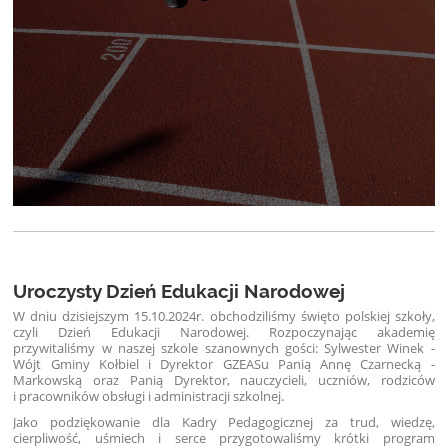
Uroczysty Dzień Edukacji Narodowej
W dniu dzisiejszym 15.10.2024r. obchodziliśmy święto polskiej szkoły,
czyli Dzień Edukacji Narodowej. Rozpoczynając akademię
przywitaliśmy w naszej szkole szanownych gości:
Sylwester Winek -
Wójt Gminy Kołbiel
i Dyrektor GZEASu Panią Annę Czarnecką -
Markowską oraz Panią Dyrektor, nauczycieli, uczniów, rodziców
i pracowników obsługi i administracji szkolnej.
Jako podziękowanie dla Kadry Pedagogicznej za trud, wiedzę,
cierpliwość, uśmiech i serce przygotowaliśmy krótki program