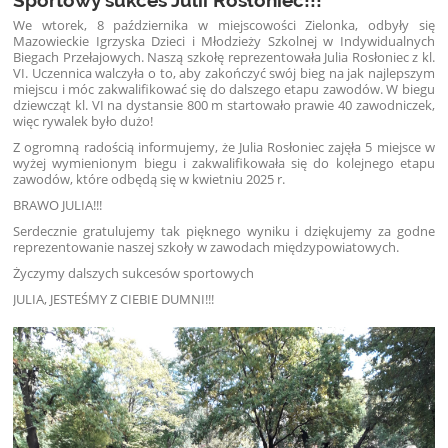
We wtorek, 8 października w miejscowości Zielonka, odbyły się
Mazowieckie Igrzyska Dzieci i Młodzieży Szkolnej w Indywidualnych
Biegach Przełajowych. Naszą szkołę reprezentowała Julia Rosłoniec z kl.
VI. Uczennica walczyła o to, aby zakończyć swój bieg na jak najlepszym
miejscu i móc zakwalifikować się do dalszego etapu zawodów. W biegu
dziewcząt kl. VI na dystansie 800 m startowało prawie 40 zawodniczek,
więc rywalek było dużo!
Z ogromną radością informujemy, że Julia Rosłoniec zajęła 5 miejsce w
wyżej wymienionym biegu i zakwalifikowała się do kolejnego etapu
zawodów, które odbędą się w kwietniu 2025 r.
BRAWO JULIA!!!
Serdecznie gratulujemy tak pięknego wyniku i dziękujemy za godne
reprezentowanie naszej szkoły w zawodach międzypowiatowych.
Życzymy dalszych sukcesów sportowych
JULIA, JESTEŚMY Z CIEBIE DUMNI!!!