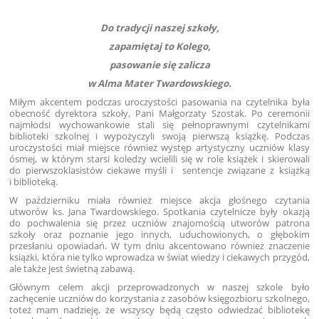
Do tradycji naszej szkoły,
zapamiętaj to Kolego,
pasowanie się zalicza
w Alma Mater Twardowskiego.
Miłym akcentem podczas uroczystości pasowania na czytelnika była
obecność dyrektora szkoły, Pani Małgorzaty Szostak. Po ceremonii
najmłodsi wychowankowie stali się pełnoprawnymi czytelnikami
biblioteki szkolnej i wypożyczyli swoją pierwszą książkę. Podczas
uroczystości miał miejsce również występ artystyczny uczniów klasy
ósmej, w którym starsi koledzy wcielili się w role książek i skierowali
do pierwszoklasistów ciekawe myśli i sentencje związane z książką
i biblioteką.
W październiku miała również miejsce akcja głośnego czytania
utworów ks. Jana Twardowskiego. Spotkania czytelnicze były okazją
do pochwalenia się przez uczniów znajomością utworów patrona
szkoły oraz poznanie jego innych, uduchowionych, o głębokim
przesłaniu opowiadań. W tym dniu akcentowano również znaczenie
książki, która nie tylko wprowadza w świat wiedzy i ciekawych przygód,
ale także jest świetną zabawą.
Głównym celem akcji przeprowadzonych w naszej szkole było
zachęcenie uczniów do korzystania z zasobów księgozbioru szkolnego,
toteż mam nadzieję, że wszyscy będą często odwiedzać bibliotekę