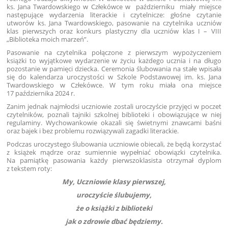
ks. Jana Twardowskiego w Człekówce w październiku miały miejsce
następujące wydarzenia literackie i czytelnicze: głośne czytanie
utworów ks. Jana Twardowskiego, pasowanie na czytelnika uczniów
klas pierwszych oraz konkurs plastyczny dla uczniów klas I – VIII
„Biblioteka moich marzeń”.
Pasowanie na czytelnika połączone z pierwszym wypożyczeniem
książki to wyjątkowe wydarzenie w życiu każdego ucznia i na długo
pozostanie w pamięci dziecka. Ceremonia ślubowania na stałe wpisała
się do kalendarza uroczystości w Szkole Podstawowej im. ks. Jana
Twardowskiego w Człekówce. W tym roku miała ona miejsce
17 października 2024 r.
Zanim jednak najmłodsi uczniowie zostali uroczyście przyjęci w poczet
czytelników, poznali tajniki szkolnej biblioteki i obowiązujące w niej
regulaminy. Wychowankowie okazali się świetnymi znawcami baśni
oraz bajek i bez problemu rozwiązywali zagadki literackie.
Podczas uroczystego ślubowania uczniowie obiecali, że będą korzystać
z książek mądrze oraz sumiennie wypełniać obowiązki czytelnika.
Na pamiątkę pasowania każdy pierwszoklasista otrzymał dyplom
z tekstem roty:
My, Uczniowie klasy pierwszej,
uroczyście ślubujemy,
że o książki z biblioteki
jak o zdrowie dbać będziemy.