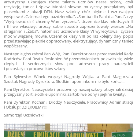
artystyczny ukazujący różne talenty uczniów naszej szkoły, czyli
recytację, taniec i śpiew. Montaż słowno muzyczny przeplatany był
piosenkami z okazji DEN. Nasz szkolny chór pięknie i wzruszająco
wyśpiewał „Czternastego października”, „Samba dla Pani dla Pana”, czy
"Wyśpiewać dziś chcemy Wam życzenia". Uczennice klas młodszych II
i III we właściwy, uroczy sobie sposób zaprezentowały wiersze „Na
straganie” i „Żaba”, natomiast uczniowie klasy VI wyrecytowali życzeń
moc w wiązanej mowie. Uczennice klasy VIII po raz kolejny dały popis
przedstawiając pięknie dopracowany, elektryzujący, dynamiczny taniec
współczesny.
Następnie głos zabrał Pan Wójt, Pani Dyrektor oraz przedstawiciel Rady
Rodziców Pani Beata Rosłoniec. W przemówieniach pojawiło się wiele
ciepłych i serdecznych słów pod adresem pracy nauczycieli
i pozostałych pracowników szkoły.
Pan Sylwester Winek wręczył Nagrody Wójta, a Pani Małgorzata
Szostak Nagrody Dyrektora. Słodkim upominkom nie było końca…
Pani Dyrektor, Nauczyciele i pracownicy naszej szkoły otrzymali dzisiaj
przepyszny tort, słodkie upominki, żartobliwe bony i piękne kwiaty.
Pani Dyrektor, Kochani, Drodzy Nauczyciele, Pracownicy Administracji
i Obsługi: DZIĘKUJEMY!!!
Samorząd Uczniowski.