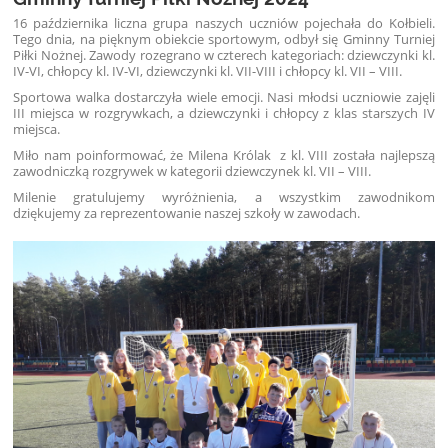
16 października liczna grupa naszych uczniów pojechała do Kołbieli.
Tego dnia, na pięknym obiekcie sportowym, odbył się Gminny Turniej
Piłki Nożnej. Zawody rozegrano w czterech kategoriach: dziewczynki kl.
IV-VI, chłopcy kl. IV-VI, dziewczynki kl. VII-VIII i chłopcy kl. VII – VIII.
Sportowa walka dostarczyła wiele emocji. Nasi młodsi uczniowie zajęli
III miejsca w rozgrywkach, a dziewczynki i chłopcy z klas starszych IV
miejsca.
Miło nam poinformować, że Milena Królak z kl. VIII została najlepszą
zawodniczką rozgrywek w kategorii dziewczynek kl. VII – VIII.
Milenie gratulujemy wyróżnienia, a wszystkim zawodnikom
dziękujemy za reprezentowanie naszej szkoły w zawodach.