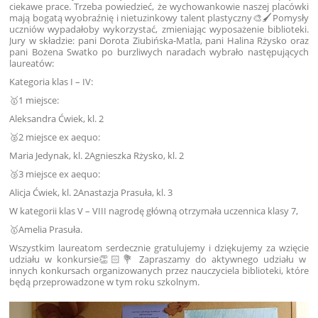
ciekawe prace. Trzeba powiedzieć, że wychowankowie naszej placówki
mają bogatą wyobraźnię i nietuzinkowy talent plastyczny🎨🖌️Pomysły
uczniów wypadałoby wykorzystać, zmieniając wyposażenie biblioteki.
Jury w składzie: pani Dorota Ziubińska-Matla, pani Halina Rżysko oraz
pani Bożena Swatko po burzliwych naradach wybrało następujących
laureatów:
Kategoria klas I – IV:
🥇1 miejsce:
Aleksandra Ćwiek, kl. 2
🥈2 miejsce ex aequo:
Maria Jedynak, kl. 2Agnieszka Rżysko, kl. 2
🥉3 miejsce ex aequo:
Alicja Ćwiek, kl. 2Anastazja Prasuła, kl. 3
W kategorii klas V – VIII nagrodę główną otrzymała uczennica klasy 7,
🥇Amelia Prasuła.
Wszystkim laureatom serdecznie gratulujemy i dziękujemy za wzięcie
udziału w konkursie👏🏻💐 Zapraszamy do aktywnego udziału w
innych konkursach organizowanych przez nauczyciela biblioteki, które
będą przeprowadzone w tym roku szkolnym.