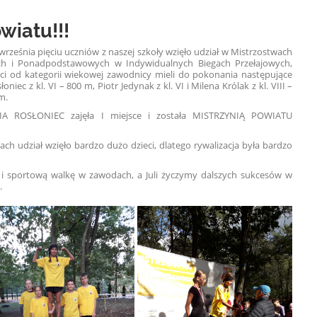
wiatu!!!
września pięciu uczniów z naszej szkoły wzięło udział w Mistrzostwach
h i Ponadpodstawowych w Indywidualnych Biegach Przełajowych,
i od kategorii wiekowej zawodnicy mieli do pokonania następujące
łoniec z kl. VI – 800 m, Piotr Jedynak z kl. VI i Milena Królak z kl. VIII –
m.
LIA ROSŁONIEC zajęła I miejsce i została MISTRZYNIĄ POWIATU
ch udział wzięło bardzo dużo dzieci, dlatego rywalizacja była bardzo
 i sportową walkę w zawodach, a Juli życzymy dalszych sukcesów w
.