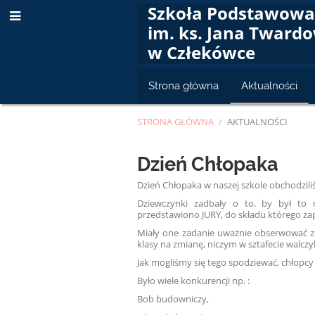
Szkoła Podstawow
im. ks. Jana Tward
w Człekówce
Strona główna
Aktualności
STRONA GŁÓWNA
/
AKTUALNOŚCI
Aktualności
Dzień Chłopaka
Dzień Chłopaka w naszej szkole obchodzil
Dziewczynki zadbały o to, by był to 
przedstawiono JURY, do składu którego zapros
Miały one zadanie uważnie obserwować zm
klasy na zmianę, niczym w sztafecie walcz
Jak mogliśmy się tego spodziewać, chłopc
Było wiele konkurencji np. :
Bob budowniczy,