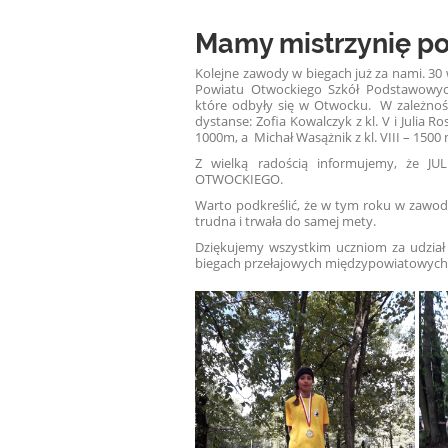
Mamy mistrzynię po
Kolejne zawody w biegach już za nami. 30 
Powiatu Otwockiego Szkół Podstawowyc
które odbyły się w Otwocku. W zależnośc
dystanse: Zofia Kowalczyk z kl. V i Julia Ros
1000m, a Michał Wasążnik z kl. VIII – 1500 
Z wielką radością informujemy, że JU
OTWOCKIEGO.
Warto podkreślić, że w tym roku w zawoda
trudna i trwała do samej mety.
Dziękujemy wszystkim uczniom za udział
biegach przełajowych międzypowiatowych