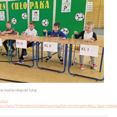
ia można obejrzeć tutaj:
.php?
m92a1y5eKo7TCrEmMHiXQXW6XhAxFt6w7kN1HmHtXgjeFnRRuL1l&id=100064