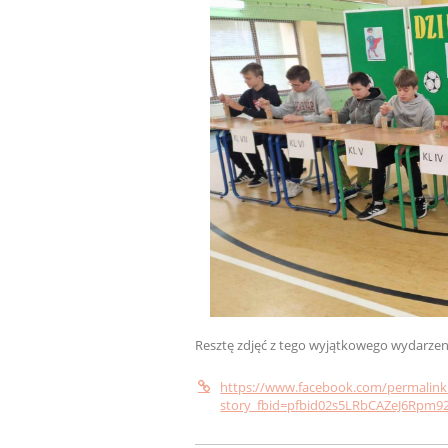
Resztę zdjęć z tego wyjątkowego wydarzen
https://www.facebook.com/permalink
story_fbid=pfbid02s5LRbCAZeJ6Rp