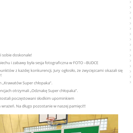
i sobie doskonale!
miechu i zabawy była sesja fotograficzna w FOTO –BUDCE
nktów z każdej konkurencji, Jury ogłosiło, że zwycięzcami okazali się
!
m „Krawatów Super chłopaka”.
encjach otrzymali „Odznakę Super chłopaka”.
y zostali poczęstowani słodkim upominkiem
 wrażeń. Na długo pozostanie w naszej pamięci!!!