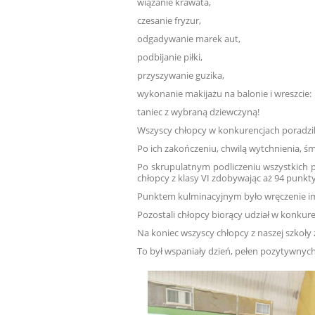
wiązanie krawata,
czesanie fryzur,
odgadywanie marek aut,
podbijanie piłki,
przyszywanie guzika,
wykonanie makijażu na balonie i wreszcie:
taniec z wybraną dziewczyną!
Wszyscy chłopcy w konkurencjach poradzil
Po ich zakończeniu, chwilą wytchnienia, ś
Po skrupulatnym podliczeniu wszystkich pu
chłopcy z klasy VI zdobywając aż 94 punkty
Punktem kulminacyjnym było wręczenie i
Pozostali chłopcy biorący udział w konkur
Na koniec wszyscy chłopcy z naszej szkoł
To był wspaniały dzień, pełen pozytywnych