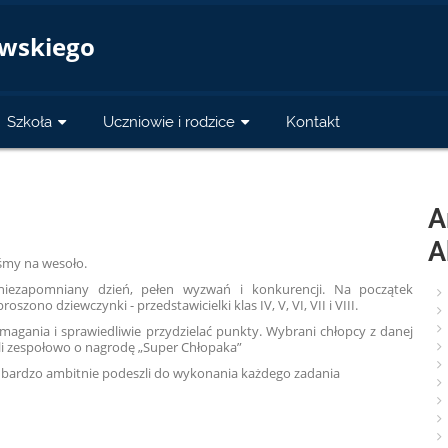
a
owskiego
Szkoła
Uczniowie i rodzice
Kontakt
A
A
iśmy na wesoło.
niezapomniany dzień, pełen wyzwań i konkurencji. Na początek
zono dziewczynki - przedstawicielki klas IV, V, VI, VII i VIII.
agania i sprawiedliwie przydzielać punkty. Wybrani chłopcy z danej
yli zespołowo o nagrodę „Super Chłopaka”
y bardzo ambitnie podeszli do wykonania każdego zadania