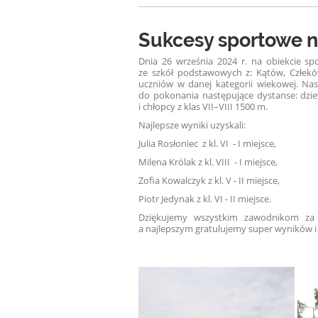
Sukcesy sportowe n
Dnia 26 września 2024 r. na obiekcie sp
ze szkół podstawowych z: Kątów, Człekówk
uczniów w danej kategorii wiekowej. Nas
do pokonania następujące dystanse: dziewc
i chłopcy z klas VII–VIII 1500 m.
Najlepsze wyniki uzyskali:
Julia Rosłoniec
z kl. VI
-
I miejsce,
Milena Królak z kl. VIII
- I miejsce,
Zofia Kowalczyk z kl. V
- II miejsce,
Piotr Jedynak z kl. VI
- II miejsce.
Dziękujemy wszystkim zawodnikom za 
a najlepszym gratulujemy super wyników 