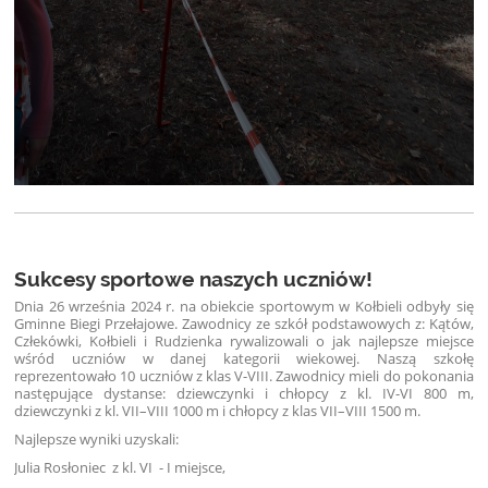
Sukcesy sportowe naszych uczniów!
Dnia 26 września 2024 r. na obiekcie sportowym w Kołbieli odbyły się
Gminne Biegi Przełajowe. Zawodnicy ze szkół podstawowych z: Kątów,
Człekówki, Kołbieli i Rudzienka rywalizowali o jak najlepsze miejsce
wśród uczniów w danej kategorii wiekowej. Naszą szkołę
reprezentowało 10 uczniów z klas V-VIII. Zawodnicy mieli do pokonania
następujące dystanse: dziewczynki i chłopcy z kl. IV-VI 800 m,
dziewczynki z kl. VII–VIII 1000 m i chłopcy z klas VII–VIII 1500 m.
Najlepsze wyniki uzyskali:
Julia Rosłoniec
z kl. VI
-
I miejsce,