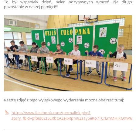
To był wspaniały dzień, pełen pozytywnych wrażeń. Na długo
pozostanie w naszej pamięci!!!
Resztę zdjęć z tego wyjątkowego wydarzenia można obejrzeć tutaj:
https://www.facebook.com/permalink.php?
story_fbid=pfbid02s5LRbCAZeJ6Rpm92a1y5eKo7TCrEmMHiXQXW6X