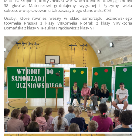
Mateusz Krupiński, który zdeklasował swoich konkurentów💪🏻 Zdobył
38 głosów. Mateuszowi gratulujemy wygranej i życzymy wielu
sukcesów w sprawowaniu tak zaszczytnego stanowiska👏🏻
Osoby, które również weszły w skład samorządu uczniowskiego
to:Amelia Prasuła z klasy VIIKornelia Piotrak z klasy VIWiktoria
Domańska z klasy VIIPaulina Frąckiewicz z klasy VI