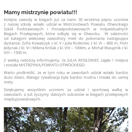
Mamy mistrzynię powiatu!!!
Kolejne zawody w biegach już za nami. 30 września pięciu uczniów
z naszej szkoły wzięło udział w Mistrzostwach Powiatu Otwockiego
Szkół Podstawowych i Ponadpodstawowych w Indywidualnych
Biegach Przełajowych, które odbyły się w Otwocku. W zależności
od kategorii wiekowej zawodnicy mieli do pokonania następujące
dystanse: Zofia Kowalczyk z kl. V i Julia Rosłoniec z kl. VI – 800 m, Piotr
Jedynak z kl. VI i Milena Królak z kl. VIII – 1000m, a Michał Wasążnik z kl.
VIII – 1500 m.
Z wielką radością informujemy, że JULIA ROSŁONIEC zajęła I miejsce
i została MISTRZYNIĄ POWIATU OTWOCKIEGO.
Warto podkreślić, że w tym roku w zawodach udział wzięło bardzo
dużo dzieci, dlatego rywalizacja była bardzo trudna i trwała do samej
mety.
Dziękujemy wszystkim uczniom za udział i sportową walkę w
zawodach, a Juli życzymy dalszych sukcesów w biegach przełajowych
międzypowiatowych.