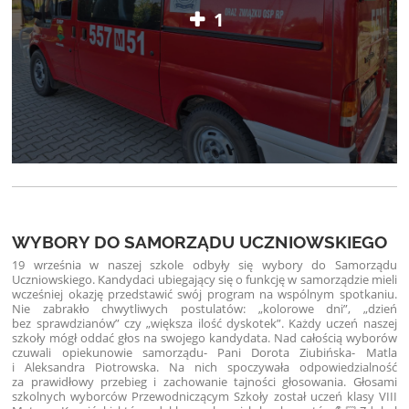
1
WYBORY DO SAMORZĄDU UCZNIOWSKIEGO
19 września w naszej szkole odbyły się wybory do Samorządu
Uczniowskiego. Kandydaci ubiegający się o funkcję w samorządzie mieli
wcześniej okazję przedstawić swój program na wspólnym spotkaniu.
Nie zabrakło chwytliwych postulatów: „kolorowe dni”, „dzień
bez sprawdzianów” czy „większa ilość dyskotek”. Każdy uczeń naszej
szkoły mógł oddać głos na swojego kandydata. Nad całością wyborów
czuwali opiekunowie samorządu- Pani Dorota Ziubińska- Matla
i Aleksandra Piotrowska. Na nich spoczywała odpowiedzialność
za prawidłowy przebieg i zachowanie tajności głosowania. Głosami
szkolnych wyborców Przewodniczącym Szkoły został uczeń klasy VIII