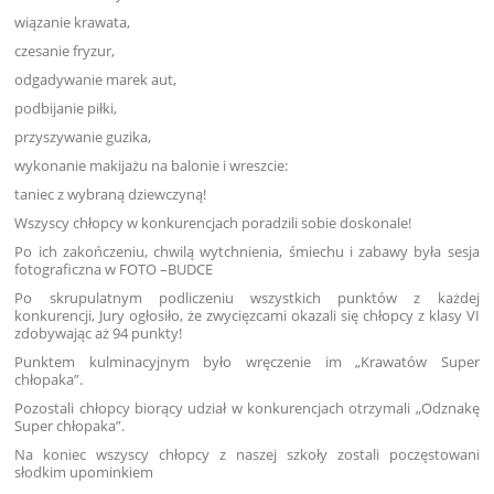
wiązanie krawata,
czesanie fryzur,
odgadywanie marek aut,
podbijanie piłki,
przyszywanie guzika,
wykonanie makijażu na balonie i wreszcie:
taniec z wybraną dziewczyną!
Wszyscy chłopcy w konkurencjach poradzili sobie doskonale!
Po ich zakończeniu, chwilą wytchnienia, śmiechu i zabawy była sesja
fotograficzna w FOTO –BUDCE
Po skrupulatnym podliczeniu wszystkich punktów z każdej
konkurencji, Jury ogłosiło, że zwycięzcami okazali się chłopcy z klasy VI
zdobywając aż 94 punkty!
Punktem kulminacyjnym było wręczenie im „Krawatów Super
chłopaka”.
Pozostali chłopcy biorący udział w konkurencjach otrzymali „Odznakę
Super chłopaka”.
Na koniec wszyscy chłopcy z naszej szkoły zostali poczęstowani
słodkim upominkiem