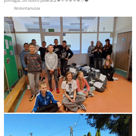
pomagać, bo dobro powraca.🧡💛💚💙💜🤎🤍❤️
Wolontariusze