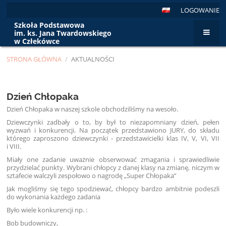
LOGOWANIE
Szkoła Podstawowa
im. ks. Jana Twardowskiego
w Człekówce
STRONA GŁÓWNA
/
AKTUALNOŚCI
Aktualności
Dzień Chłopaka
Dzień Chłopaka w naszej szkole obchodziliśmy na wesoło.
Dziewczynki zadbały o to, by był to niezapomniany dzień, pełen
wyzwań i konkurencji. Na początek przedstawiono JURY, do składu
którego zaproszono dziewczynki - przedstawicielki klas IV, V, VI, VII
i VIII.
Miały one zadanie uważnie obserwować zmagania i sprawiedliwie
przydzielać punkty. Wybrani chłopcy z danej klasy na zmianę, niczym w
sztafecie walczyli zespołowo o nagrodę „Super Chłopaka”
Jak mogliśmy się tego spodziewać, chłopcy bardzo ambitnie podeszli
do wykonania każdego zadania
Było wiele konkurencji np. :
Bob budowniczy,