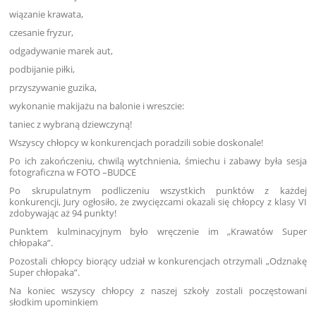
wiązanie krawata,
czesanie fryzur,
odgadywanie marek aut,
podbijanie piłki,
przyszywanie guzika,
wykonanie makijażu na balonie i wreszcie:
taniec z wybraną dziewczyną!
Wszyscy chłopcy w konkurencjach poradzili sobie doskonale!
Po ich zakończeniu, chwilą wytchnienia, śmiechu i zabawy była sesja
fotograficzna w FOTO –BUDCE
Po skrupulatnym podliczeniu wszystkich punktów z każdej
konkurencji, Jury ogłosiło, że zwycięzcami okazali się chłopcy z klasy VI
zdobywając aż 94 punkty!
Punktem kulminacyjnym było wręczenie im „Krawatów Super
chłopaka”.
Pozostali chłopcy biorący udział w konkurencjach otrzymali „Odznakę
Super chłopaka”.
Na koniec wszyscy chłopcy z naszej szkoły zostali poczęstowani
słodkim upominkiem