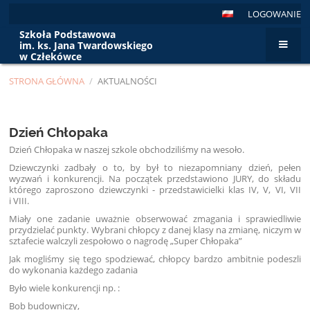
LOGOWANIE
Szkoła Podstawowa
im. ks. Jana Twardowskiego
w Człekówce
STRONA GŁÓWNA
/
AKTUALNOŚCI
Aktualności
Dzień Chłopaka
Dzień Chłopaka w naszej szkole obchodziliśmy na wesoło.
Dziewczynki zadbały o to, by był to niezapomniany dzień, pełen
wyzwań i konkurencji. Na początek przedstawiono JURY, do składu
którego zaproszono dziewczynki - przedstawicielki klas IV, V, VI, VII
i VIII.
Miały one zadanie uważnie obserwować zmagania i sprawiedliwie
przydzielać punkty. Wybrani chłopcy z danej klasy na zmianę, niczym w
sztafecie walczyli zespołowo o nagrodę „Super Chłopaka”
Jak mogliśmy się tego spodziewać, chłopcy bardzo ambitnie podeszli
do wykonania każdego zadania
Było wiele konkurencji np. :
Bob budowniczy,