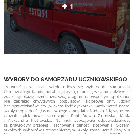
1
WYBORY DO SAMORZĄDU UCZNIOWSKIEGO
19 września w naszej szkole odbyły się wybory do Samorządu
Uczniowskiego. Kandydaci ubiegający się o funkcję w samorządzie mieli
wcześniej okazję przedstawić swój program na wspólnym spotkaniu.
Nie zabrakło chwytliwych postulatów: „kolorowe dni”, „dzień
bez sprawdzianów” czy „większa ilość dyskotek”. Każdy uczeń naszej
szkoły mógł oddać głos na swojego kandydata. Nad całością wyborów
czuwali opiekunowie samorządu- Pani Dorota Ziubińska- Matla
i Aleksandra Piotrowska. Na nich spoczywała odpowiedzialność
za prawidłowy przebieg i zachowanie tajności głosowania. Głosami
szkolnych wyborców Przewodniczącym Szkoły został uczeń klasy VIII