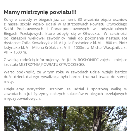
Mamy mistrzynię powiatu!!!
Kolejne zawody w biegach już za nami. 30 września pięciu uczniów
z naszej szkoły wzięło udział w Mistrzostwach Powiatu Otwockiego
Szkół Podstawowych i Ponadpodstawowych w Indywidualnych
Biegach Przełajowych, które odbyły się w Otwocku. W zależności
od kategorii wiekowej zawodnicy mieli do pokonania następujące
dystanse: Zofia Kowalczyk z kl. V i Julia Rosłoniec z kl. VI – 800 m, Piotr
Jedynak z kl. VI i Milena Królak z kl. VIII – 1000m, a Michał Wasążnik z kl.
VIII – 1500 m.
Z wielką radością informujemy, że JULIA ROSŁONIEC zajęła I miejsce
i została MISTRZYNIĄ POWIATU OTWOCKIEGO.
Warto podkreślić, że w tym roku w zawodach udział wzięło bardzo
dużo dzieci, dlatego rywalizacja była bardzo trudna i trwała do samej
mety.
Dziękujemy wszystkim uczniom za udział i sportową walkę w
zawodach, a Juli życzymy dalszych sukcesów w biegach przełajowych
międzypowiatowych.