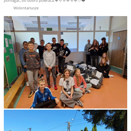
pomagać, bo dobro powraca.🧡💛💚💙💜🤎🤍❤️
Wolontariusze