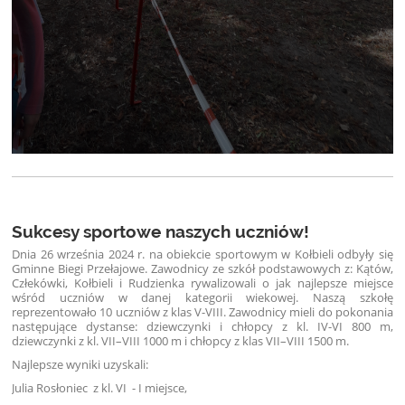
Sukcesy sportowe naszych uczniów!
Dnia 26 września 2024 r. na obiekcie sportowym w Kołbieli odbyły się
Gminne Biegi Przełajowe. Zawodnicy ze szkół podstawowych z: Kątów,
Człekówki, Kołbieli i Rudzienka rywalizowali o jak najlepsze miejsce
wśród uczniów w danej kategorii wiekowej. Naszą szkołę
reprezentowało 10 uczniów z klas V-VIII. Zawodnicy mieli do pokonania
następujące dystanse: dziewczynki i chłopcy z kl. IV-VI 800 m,
dziewczynki z kl. VII–VIII 1000 m i chłopcy z klas VII–VIII 1500 m.
Najlepsze wyniki uzyskali:
Julia Rosłoniec
z kl. VI
-
I miejsce,