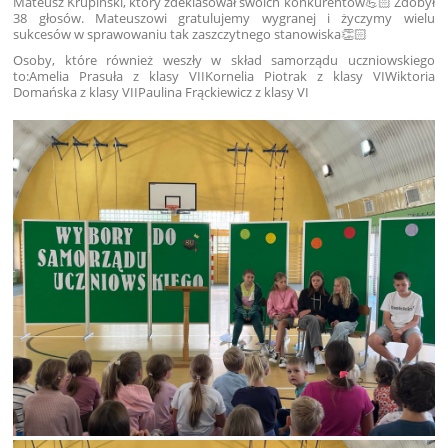
Mateusz Krupiński, który zdeklasował swoich konkurentów💪🏻 Zdobył
38 głosów. Mateuszowi gratulujemy wygranej i życzymy wielu
sukcesów w sprawowaniu tak zaszczytnego stanowiska👏🏻
Osoby, które również weszły w skład samorządu uczniowskiego
to:Amelia Prasuła z klasy VIIKornelia Piotrak z klasy VIWiktoria
Domańska z klasy VIIPaulina Frąckiewicz z klasy VI