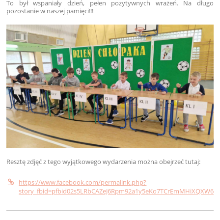
To był wspaniały dzień, pełen pozytywnych wrażeń. Na długo
pozostanie w naszej pamięci!!!
Resztę zdjęć z tego wyjątkowego wydarzenia można obejrzeć tutaj:
https://www.facebook.com/permalink.php?
story_fbid=pfbid02s5LRbCAZeJ6Rpm92a1y5eKo7TCrEmMHiXQXW6X