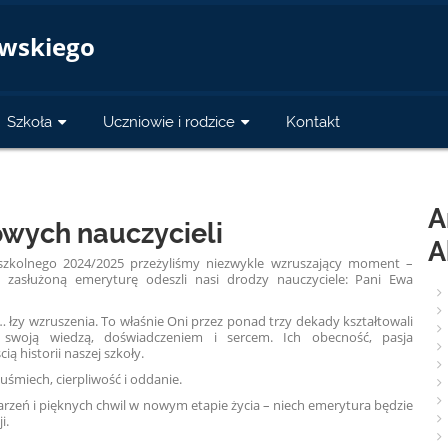
a
owskiego
Szkoła
Uczniowie i rodzice
Kontakt
A
wych nauczycieli
A
 szkolnego 2024/2025 przeżyliśmy niezwykle wzruszający moment –
 zasłużoną emeryturę odeszli nasi drodzy nauczyciele: Pani Ewa
… łzy wzruszenia. To właśnie Oni przez ponad trzy dekady kształtowali
ię swoją wiedzą, doświadczeniem i sercem. Ich obecność, pasja
ą historii naszej szkoły.
uśmiech, cierpliwość i oddanie.
arzeń i pięknych chwil w nowym etapie życia – niech emerytura będzie
i.