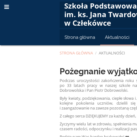
Szkoła Podstawow
im. ks. Jana Tward
w Człekówce
Strona główna
Aktualności
STRONA GŁÓWNA
/
AKTUALNOŚCI
Aktualności
Pożegnanie wyjątko
Podczas uroczystości zakończenia roku
po 33 latach pracy w naszej szkole na
Dobrowolska i Pan Piotr Dobrowolski.
Były kwiaty, podziękowania, ciepłe słowa i
kolejne pokolenia uczniów, dzielili s
i zaangażowanie na zawsze pozostaną części
Z całego serca DZIĘKUJEMY za każdy dzień, 
Życzymy wielu lat w zdrowiu, spełnienia m
czasem radości, odpoczynku i realizacji pasj
Będzie nam Was bardzo brakowało! ❤️