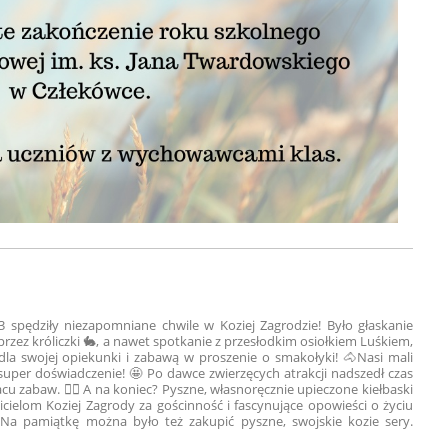
0-3 spędziły niezapomniane chwile w Koziej Zagrodzie! Było głaskanie
rzez króliczki 🐇, a nawet spotkanie z przesłodkim osiołkiem Luśkiem,
dla swojej opiekunki i zabawą w proszenie o smakołyki! 🐴
Nasi mali
 super doświadczenie! 🤩 Po dawce zwierzęcych atrakcji nadszedł czas
u zabaw. 🤸‍♂️ A na koniec? Pyszne, własnoręcznie upieczone kiełbaski
cielom Koziej Zagrody za gościnność i fascynujące opowieści o życiu
️ Na pamiątkę można było też zakupić pyszne, swojskie kozie sery.