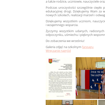
a także rodzice, uczniowie, nauczyciele ora
Podczas uroczystości szczególnie ciepło
edukacyjnej drogi. Dziękujemy Wam za 
nowych szkołach, realizacji marzeń i odw
Dziękujemy wszystkim uczniom, nauczycie
i wzajemnego wsparcia.
Życzymy wszystkim udanych, radosnych 
odpoczynku, uśmiechu i pięknych wspomn
Do zobaczenia we wrześniu!
Galeria zdjęć na szkolnym
fanpagu
Wręczanie nagród