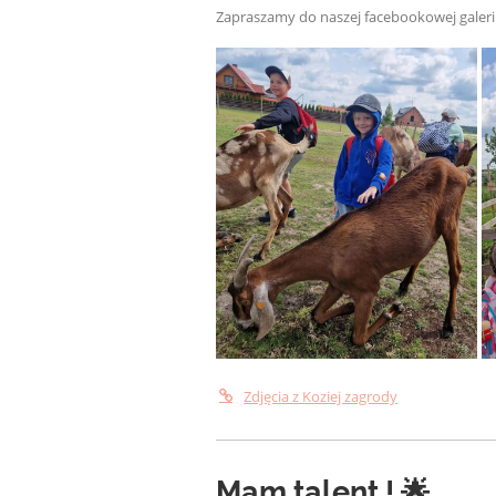
Zapraszamy do naszej facebookowej galerii,
Zdjęcia z Koziej zagrody
Mam talent ! 🌟