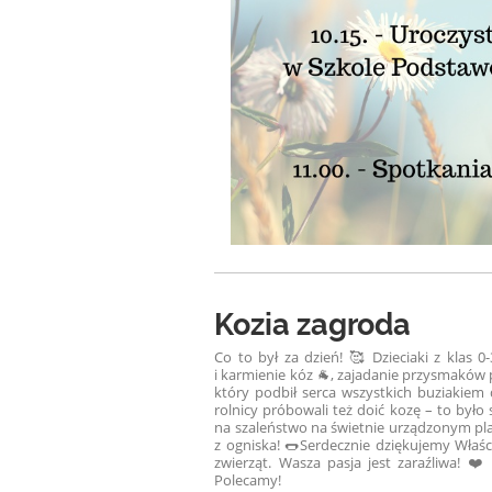
Kozia zagroda
Co to był za dzień! 🥰 Dzieciaki z klas 
i karmienie kóz 🐐, zajadanie przysmaków p
który podbił serca wszystkich buziakiem 
rolnicy próbowali też doić kozę – to było
na szaleństwo na świetnie urządzonym plac
z ogniska! 🌭
Serdecznie dziękujemy Właści
zwierząt. Wasza pasja jest zaraźliwa! ❤
Polecamy!