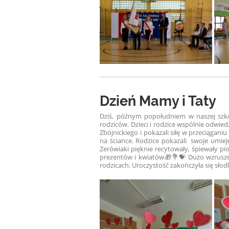
Dzień Mamy i Taty
Dziś, późnym popołudniem w naszej szko
rodziców. Dzieci i rodzice wspólnie odwiedz
Zbójnickiego i pokazali siłę w przeciąganiu
na ściance.
Rodzice pokazali swoje umieję
Zerówiaki pięknie recytowały, śpiewały pio
prezentów i kwiatów🎁💐💝 Dużo wzruszeń
rodzicach. Uroczystość zakończyła się s