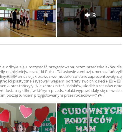
3
le odbyła się uroczystość przygotowana przez przedszkolaków dla
iły najpiękniejsze zakątki Polski.
Tatusiowie z entuzjazmem zatańczyli
 liny💪🏻
Mamusie jak prawdziwe modelki świetnie zaprezentowały się
tności plastyczne i rysowali węglem portrety swoich dzieci👦🏻👧🏻
senki oraz tańczyły. Nie zabrakło też uścisków, słodkich całusów oraz
 dostarczył film, w którym przedszkolaki wypowiadały się o swoich
łodkim poczęstunkiem przygotowanym przez rodziców🍬🍨🍩