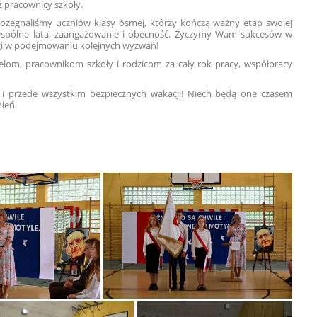
z pracownicy szkoły.
 pożegnaliśmy uczniów klasy ósmej, którzy kończą ważny etap swojej
wspólne lata, zaangażowanie i obecność. Życzymy Wam sukcesów w
agi w podejmowaniu kolejnych wyzwań!
lom, pracownikom szkoły i rodzicom za cały rok pracy, współpracy
i przede wszystkim bezpiecznych wakacji! Niech będą one czasem
ień.