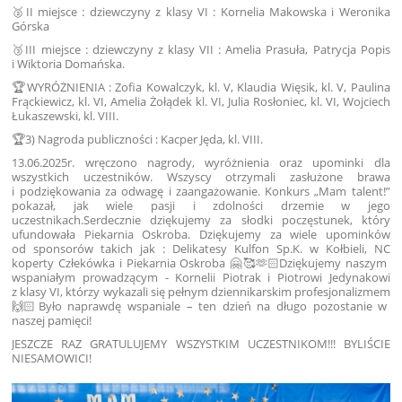
🥈II miejsce : dziewczyny z klasy VI : Kornelia Makowska i Weronika
Górska
🥉III miejsce : dziewczyny z klasy VII : Amelia Prasuła, Patrycja Popis
i Wiktoria Domańska.
🏆WYRÓŻNIENIA : Zofia Kowalczyk, kl. V, Klaudia Więsik, kl. V, Paulina
Frąckiewicz, kl. VI, Amelia Żołądek kl. VI, Julia Rosłoniec, kl. VI, Wojciech
Łukaszewski, kl. VIII.
🏆3) Nagroda publiczności : Kacper Jęda, kl. VIII.
13.06.2025r. wręczono nagrody, wyróżnienia oraz upominki dla
wszystkich uczestników. Wszyscy otrzymali zasłużone brawa
i podziękowania za odwagę i zaangażowanie. Konkurs „Mam talent!”
pokazał, jak wiele pasji i zdolności drzemie w jego
uczestnikach.Serdecznie dziękujemy za słodki poczęstunek, który
ufundowała Piekarnia Oskroba. Dziękujemy za wiele upominków
od sponsorów takich jak : Delikatesy Kulfon Sp.K. w Kołbieli, NC
koperty Człekówka i Piekarnia Oskroba 🤗🥰🫶🏻Dziękujemy naszym
wspaniałym prowadzącym - Kornelii Piotrak i Piotrowi Jedynakowi
z klasy VI, którzy wykazali się pełnym dziennikarskim profesjonalizmem
🙌🏻Było naprawdę wspaniale – ten dzień na długo pozostanie w
naszej pamięci!
JESZCZE RAZ GRATULUJEMY WSZYSTKIM UCZESTNIKOM!!! BYLIŚCIE
NIESAMOWICI!