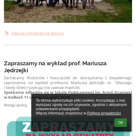
Zdjęcia z wycieczki na Mazury
Zapraszamy na wykład prof. Mariusza
Jędrzejki
Zachęcamy Rodziców i Nauczycieli do skorzystania z bezpłatnego
zaproszenia na wykład profesora Mariusza Jędrzejki nt. "Dlaczego
i kiedy dzieci ryzykują (nie zawsze mądrze).
Spotkanie odbędzie się w Szkole Podstawowej im. Armii Krajowej
w Kołbieli 11 czerwca o godz. 18.00.
Ta strona wykorzystuje pliki cookies. Korzystając z niej 
Wstęp wolny.
wyrażasz zgodę na ich używanie, zgodnie z aktualnymi 
ustawieniami przeglądarki.

Więcej informacji znajdziesz w 
Polityce prywatności
.
OK