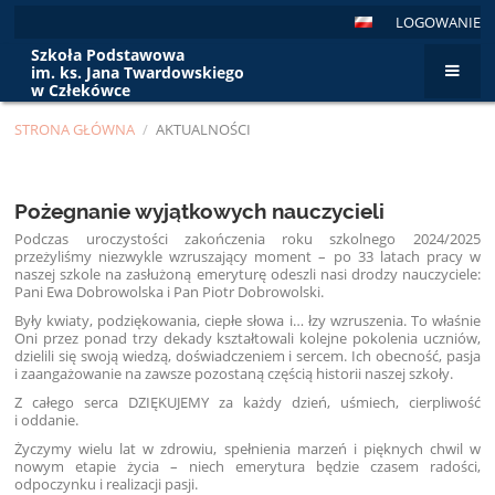
LOGOWANIE
Szkoła Podstawowa
im. ks. Jana Twardowskiego
w Człekówce
STRONA GŁÓWNA
/
AKTUALNOŚCI
Aktualności
Pożegnanie wyjątkowych nauczycieli
Podczas uroczystości zakończenia roku szkolnego 2024/2025
przeżyliśmy niezwykle wzruszający moment – po 33 latach pracy w
naszej szkole na zasłużoną emeryturę odeszli nasi drodzy nauczyciele:
Pani Ewa Dobrowolska i Pan Piotr Dobrowolski.
Były kwiaty, podziękowania, ciepłe słowa i… łzy wzruszenia. To właśnie
Oni przez ponad trzy dekady kształtowali kolejne pokolenia uczniów,
dzielili się swoją wiedzą, doświadczeniem i sercem. Ich obecność, pasja
i zaangażowanie na zawsze pozostaną częścią historii naszej szkoły.
Z całego serca DZIĘKUJEMY za każdy dzień, uśmiech, cierpliwość
i oddanie.
Życzymy wielu lat w zdrowiu, spełnienia marzeń i pięknych chwil w
nowym etapie życia – niech emerytura będzie czasem radości,
odpoczynku i realizacji pasji.