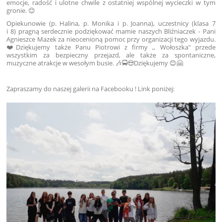
emocje, radość i ulotne chwile z ostatniej wspólnej wycieczki w tym
gronie. 😊
Opiekunowie (p. Halina, p. Monika i p. Joanna), uczestnicy (klasa 7
i 8) pragną serdecznie podziękować mamie naszych Bliźniaczek - Pani
Agnieszce Mazek za nieocenioną pomoc przy organizacji tego wyjazdu.
❤️Dziękujemy także Panu Piotrowi z firmy ,, Wołoszka" przede
wszystkim za bezpieczny przejazd, ale także za spontaniczne,
muzyczne atrakcje w wesołym busie. 🎶🚍😍Dziękujemy 😊🤗
Zapraszamy do naszej galerii na Facebooku ! Link poniżej: