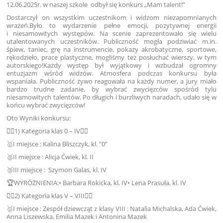
12.06.2025r. w naszej szkole odbył się konkurs „Mam talent!”
Dostarczył on wszystkim uczestnikom i widzom niezapomnianych
wrażeń.Było to wydarzenie pełne emocji, pozytywnej energii
i niesamowitych występów. Na scenie zaprezentowało się wielu
utalentowanych uczestników. Publiczność mogła podziwiać m.in.
śpiew, taniec, grę na instrumencie, pokazy akrobatyczne, sportowe,
rękodzieło, prace plastyczne, mogliśmy też posłuchać wierszy, w tym
autorskiego!Każdy występ był wyjątkowy i wzbudzał ogromny
entuzjazm wśród widzów. Atmosfera podczas konkursu była
wspaniała. Publiczność żywo reagowała na każdy numer, a jury miało
bardzo trudne zadanie, by wybrać zwycięzców spośród tylu
niesamowitych talentów. Po długich i burzliwych naradach, udało się w
końcu wybrać zwycięzców!
Oto Wyniki konkursu:
👉🏻1) Kategoria klas 0 – IV👈🏻
🥇I miejsce : Kalina Bliszczyk, kl. "0"
🥈II miejsce : Alicja Ćwiek, kl. II
🥉III miejsce : Szymon Galas, kl. IV
🏆WYRÓŻNIENIA:• Barbara Rokicka, kl. IV• Lena Prasuła, kl. IV
👉🏻2) Kategoria klas V – VIII👈🏻
🥇I miejsce : Zespół dziewcząt z klasy VIII : Natalia Michalska, Ada Ćwiek,
Anna Liszewska, Emilia Mazek i Antonina Mazek