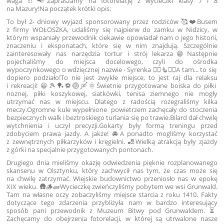
waga !!! 📢Zapraszamy na fotorelację z wycieczki klasy 7 i 8
na Mazury!Na początek krótki opis:
To był 2- dniowy wyjazd sponsorowany przez rodziców 🥰❤️Busem
z firmy WOŁOSZKA, udaliśmy się najpierw do zamku w Nidzicy, w
którym wspaniały przewodnik ciekawie opowiadał nam o jego historii,
znaczeniu i eksponatach, które się w nim znajdują. Szczególnie
zainteresowały nas narzędzia tortur i strój lekarza😁Następnie
pojechaliśmy do miejsca docelowego, czyli do ośrodka
wypoczynkowego o wdzięcznej nazwie - Syrenka 🧜‍♀️🧜🧜‍♂️A tam... to się
dopiero podziało!To nie jest zwykłe miejsce, to jest raj dla relaksu
i rekreacji! 😀🎾🏓⚽️🏐🛶🌞Świetnie przygotowane boiska do piłki
nożnej, piłki koszykowej, siatkówki, tenisa ziemnego nie mogły
utrzymać nas w miejscu. Dlatego z radością rozegraliśmy kilka
meczy.Ogromne kule wypełnione powietrzem zachęcały do stoczenia
bezpiecznych walk i beztroskiego turlania się po trawie.Bilard dał chwilę
wytchnienia i uczył precyzji.Gokarty były formą treningu przed
zdobyciem prawa jazdy. A jakże! 🚘A ponadto mogliśmy korzystać
z zewnętrznych piłkarzyków i kręgielni. 🎳Wielką atrakcją były zjazdy
z górki na specjalnie przygotowanych pontonach.
Drugiego dnia mieliśmy okazję odwiedzenia pięknie rozplanowanego
skansenu w Olsztynku, który zachwycił nas tym, że czas może się
na chwilę zatrzymać. Wiejskie budownictwo przeniosło nas w epokę
XIX wieku. 🛖🪵🧱Wycieczkę zwieńczyliśmy pobytem we wsi Grunwald.
Tam na własne oczy zobaczyliśmy miejsce starcia z roku 1410. Fakty
dotyczące tego zdarzenia przybliżyła nam w bardzo interesujący
sposób pani przewodnik z Muzeum Bitwy pod Grunwaldem. ⏳️
Zachęcamy do obejrzenia fotorelacji, w której są utrwalone nasze