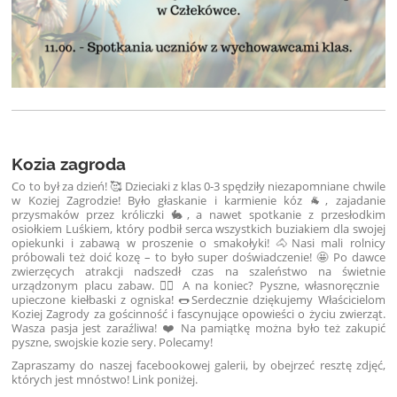
Kozia zagroda
Co to był za dzień! 🥰 Dzieciaki z klas 0-3 spędziły niezapomniane chwile
w Koziej Zagrodzie! Było głaskanie i karmienie kóz 🐐, zajadanie
przysmaków przez króliczki 🐇, a nawet spotkanie z przesłodkim
osiołkiem Luśkiem, który podbił serca wszystkich buziakiem dla swojej
opiekunki i zabawą w proszenie o smakołyki! 🐴
Nasi mali rolnicy
próbowali też doić kozę – to było super doświadczenie! 🤩 Po dawce
zwierzęcych atrakcji nadszedł czas na szaleństwo na świetnie
urządzonym placu zabaw. 🤸‍♂️ A na koniec? Pyszne, własnoręcznie
upieczone kiełbaski z ogniska! 🌭
Serdecznie dziękujemy Właścicielom
Koziej Zagrody za gościnność i fascynujące opowieści o życiu zwierząt.
Wasza pasja jest zaraźliwa! ❤️ Na pamiątkę można było też zakupić
pyszne, swojskie kozie sery. Polecamy!
Zapraszamy do naszej facebookowej galerii, by obejrzeć resztę zdjęć,
których jest mnóstwo! Link poniżej.