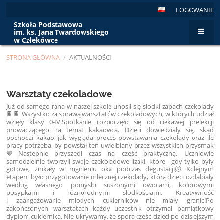
LOGOWANIE
Szkoła Podstawowa
im. ks. Jana Twardowskiego
w Człekówce
STRONA GŁÓWNA
/
AKTUALNOŚCI
Aktualności
Warsztaty czekoladowe
Już od samego rana w naszej szkole unosił się słodki zapach czekolady
🍫🍫 Wszystko za sprawą warsztatów czekoladowych, w których udział
wzięły klasy 0-IV.Spotkanie rozpoczęło się od ciekawej prelekcji
prowadzącego na temat kakaowca. Dzieci dowiedziały się, skąd
pochodzi kakao, jak wygląda proces powstawania czekolady oraz ile
pracy potrzeba, by powstał ten uwielbiany przez wszystkich przysmak
🤎Następnie przyszedł czas na część praktyczną. Uczniowie
samodzielnie tworzyli swoje czekoladowe lizaki, które - gdy tylko były
gotowe, znikały w mgnieniu oka podczas degustacji🫠 Kolejnym
etapem było przygotowanie mlecznej czekolady, którą dzieci ozdabiały
według własnego pomysłu suszonymi owocami, kolorowymi
posypkami i różnorodnymi słodkościami. Kreatywność
i zaangażowanie młodych cukierników nie miały granic!Po
zakończonych warsztatach każdy uczestnik otrzymał pamiątkowy
dyplom cukiernika. Nie ukrywamy, że spora część dzieci po dzisiejszym