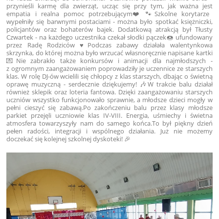
przynieśli karmę dla zwierząt, ucząc się przy tym, jak ważna jest
empatia i realna pomoc potrzebującym❤️🐾Szkolne korytarze
wypełniły się barwnymi postaciami - można było spotkać księżniczki,
policjantów oraz bohaterów bajek. Dodatkową atrakcją był Tłusty
Czwartek - na każdego uczestnika czekał słodki pączek🍩 ufundowany
przez Radę Rodziców ♥️Podczas zabawy działała walentynkowa
skrzynka, do której można było wrzucać własnoręcznie napisane kartki
💌Nie zabrakło także konkursów i animacji dla najmłodszych -
z ogromnym zaangażowaniem poprowadziły je uczennice ze starszych
klas. W rolę DJ-ów wcielili się chłopcy z klas starszych, dbając o świetną
oprawę muzyczną - serdecznie dziękujemy! 🎶W trakcie balu działał
również sklepik oraz loteria fantowa. Dzięki zaangażowaniu starszych
uczniów wszystko funkcjonowało sprawnie, a młodsze dzieci mogły w
pełni cieszyć się zabawą.Po zakończeniu balu przez klasy młodsze
parkiet przejęli uczniowie klas IV-VIII. Energia, uśmiechy i świetna
atmosfera towarzyszyły nam do samego końca.To był piękny dzień
pełen radości, integracji i wspólnego działania. Już nie możemy
doczekać się kolejnej szkolnej dyskoteki! 🎉