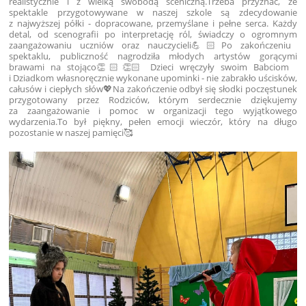
realistycznie i z wielką swobodą sceniczną.
Trzeba przyznać, że
spektakle przygotowywane w naszej szkole są zdecydowanie
z najwyższej półki - dopracowane, przemyślane i pełne serca. Każdy
detal, od scenografii po interpretację ról, świadczy o ogromnym
zaangażowaniu uczniów oraz nauczycieli💪🏻
Po zakończeniu
spektaklu, publiczność nagrodziła młodych artystów gorącymi
brawami na stojąco👏🏻👏🏻 Dzieci wręczyły swoim Babciom
i Dziadkom własnoręcznie wykonane upominki - nie zabrakło uścisków,
całusów i ciepłych słów💖
Na zakończenie odbył się słodki poczęstunek
przygotowany przez Rodziców, którym serdecznie dziękujemy
za zaangażowanie i pomoc w organizacji tego wyjątkowego
wydarzenia.
To był piękny, pełen emocji wieczór, który na długo
pozostanie w naszej pamięci🥰