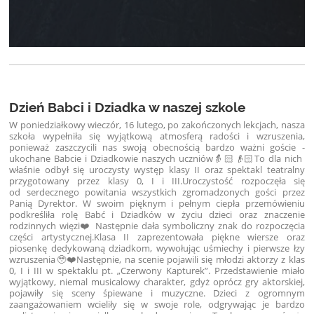
Dzień Babci i Dziadka w naszej szkole
W poniedziałkowy wieczór, 16 lutego, po zakończonych lekcjach, nasza
szkoła wypełniła się wyjątkową atmosferą radości i wzruszenia,
ponieważ zaszczycili nas swoją obecnością bardzo ważni goście -
ukochane Babcie i Dziadkowie naszych uczniów👵🏻👴🏻
To dla nich
właśnie odbył się uroczysty występ klasy II oraz spektakl teatralny
przygotowany przez klasy 0, I i III.
Uroczystość rozpoczęła się
od serdecznego powitania wszystkich zgromadzonych gości przez
Panią Dyrektor. W swoim pięknym i pełnym ciepła przemówieniu
podkreśliła rolę Babć i Dziadków w życiu dzieci oraz znaczenie
rodzinnych więzi❤️ Następnie dała symboliczny znak do rozpoczęcia
części artystycznej.
Klasa II zaprezentowała piękne wiersze oraz
piosenkę dedykowaną dziadkom, wywołując uśmiechy i pierwsze łzy
wzruszenia🥹❤️
Następnie, na scenie pojawili się młodzi aktorzy z klas
0, I i III w spektaklu pt. „Czerwony Kapturek”. Przedstawienie miało
wyjątkowy, niemal musicalowy charakter, gdyż oprócz gry aktorskiej,
pojawiły się sceny śpiewane i muzyczne. Dzieci z ogromnym
zaangażowaniem wcieliły się w swoje role, odgrywając je bardzo