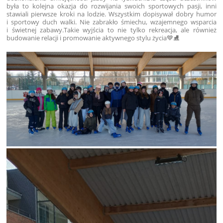
była to kolejna okazja do rozwijania swoich sportowych pasji, inni
stawiali pierwsze kroki na lodzie. Wszystkim dopisywał dobry humor
i sportowy duch walki.
Nie zabrakło śmiechu, wzajemnego wsparcia
i świetnej zabawy.
Takie wyjścia to nie tylko rekreacja, ale również
budowanie relacji i promowanie aktywnego stylu życia💙⛸️