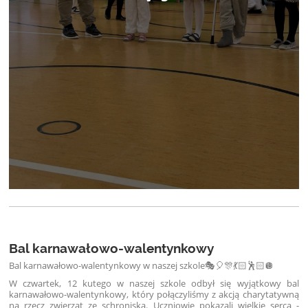
Bal karnawałowo-walentynkowy
Bal karnawałowo-walentynkowy w naszej szkole🎭🎈🎊💃🏻🕺🏻🪩
W czwartek, 12 kutego w naszej szkole odbył się wyjątkowy bal
karnawałowo-walentynkowy, który połączyliśmy z akcją charytatywną
na rzecz zwierząt ze schroniska. Uczniowie pokazali wielkie serca -