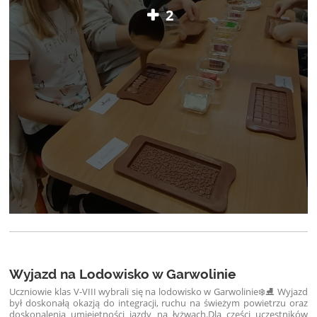
2
Wyjazd na Lodowisko w Garwolinie
Uczniowie klas V-VIII wybrali się na lodowisko w Garwolinie❄️⛸️ Wyjazd
był doskonałą okazją do integracji, ruchu na świeżym powietrzu oraz
doskonalenia umiejętności jazdy na łyżwach.
Dla części uczestników