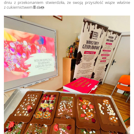
dniu z przekonaniem stwierdziła, że swoją przyszłość wiąże właśnie
z cukiernictwem🍫🍰🍩