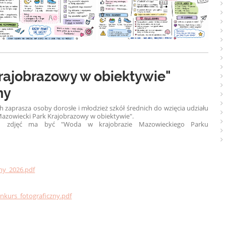
rajobrazowy w obiektywie"
ny
zaprasza osoby dorosłe i młodzież szkół średnich do wzięcia udziału
azowiecki Park Krajobrazowy w obiektywie".
 zdjęć ma być "Woda w krajobrazie Mazowieckiego Parku
ny_2026.pdf
kurs_fotograficzny.pdf