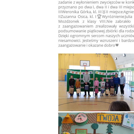
zadanie z wyłonieniem zwycięzców w konk
przyznano po dwa I, dwa II i dwa III miej
III
Weronika Górka, kl. III
🥈II miejsce:
Agnies
II
Zuzanna Osica, kl. I
🏆Wyróżnienie:
Julia 
Możdżonek z klasy VIII.
Nie zabrakło
z zaangażowaniem zrealizowały wszystki
podsumowanie piątkowej zbiórki dla rodzeń
Dzięki ogromnym sercom naszych uczniów, 
niesamowici. Jesteśmy wzruszeni i bardzo
zaangażowanie i okazane dobro💗