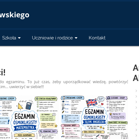
a
owskiego
Szkoła
Uczniowie i rodzice
Kontakt
A
i!
A
do egzaminu. To już czas, żeby uporządkować wiedzę, powtórzyć
im… uwierzyć w siebie!!!