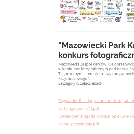
"Mazowiecki Park K
konkurs fotograficz
Mazowiecki Zespół Parków Krajobrazowych 
w konkursie fotograficznym pod nazwą "M
Tegorocznym tematem wykonywanych
Krajobrazowego".
Szczegóły w załącznikach.
Regulamin_III_edycja_konkurs_fotograficz
karta_zgloszenia(1).pdf
Oswiadczenie_zgoda_rodzica_opiekuna-kon
pismo_przewodnie.pdf