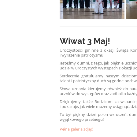
Wiwat 3 Maj!
Uroczystości gminne z okazji Święta Ko
i wyrażenia patriotyzmu.
Jesteśmy dumni, z tego, jak pięknie uczni
udział w uroczystych występach z okazji uc
Serdecznie gratulujemy naszym dziecio
talent i patriotyczny duch są godne pochw
Słowa uznania kierujemy również do nau
uczniów do występów oraz zadbali o każdy
Dziękujemy także Rodzicom za wsparcie
i pokazuje, jak wiele możemy osiągnąć, dzi
To był piękny dzień pełen wzruszeń, dumy
wyjątkowego przebiegu!
Pełna galeria zdjęć