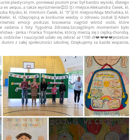
ursie plastycznym, ponieważ poziom prac był bardzo wysoki, dlatego
sca ex aequo, a także wyróżnienie👏🏻
🥇I miejsce:
Aleksandra Ćwiek, kl.
zka Rżysko, kl. III
Antoni Ćwiek, kl. "0"
🥉III miejsce:
Maja Michalska, kl.
Kieler, kl. II
Zwycięzcą w konkursie wiedzy o zdrowiu został:
🥇Adam
 również emocji podczas losowania nagród wśród osób, które
e zadania z listy Tygodnia Zdrowia.
Szczególnym momentem było
stwa - Janka i Franka Trojanków, którzy mierzą się z ciężką chorobą.
rodziców i nauczycieli udało się zebrać aż 1100 zł!❤️❤️❤️❤️
Jesteście
 dumni z całej społeczności szkolnej. Dziękujemy za każde wsparcie,