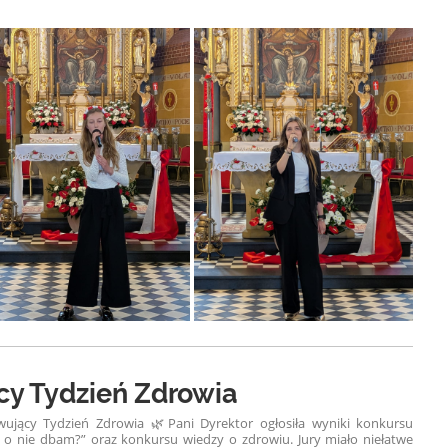
y Tydzień Zdrowia
wujący Tydzień Zdrowia 🌿
Pani Dyrektor ogłosiła wyniki konkursu
k o nie dbam?” oraz konkursu wiedzy o zdrowiu. Jury miało niełatwe