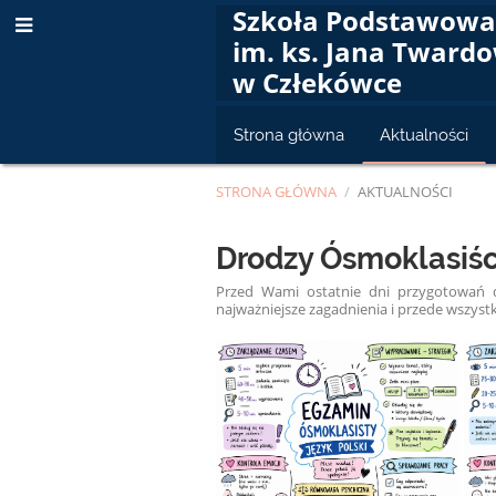
Szkoła Podstawow
im. ks. Jana Tward
w Człekówce
Strona główna
Aktualności
STRONA GŁÓWNA
/
AKTUALNOŚCI
Aktualności
Drodzy Ósmoklasiśc
Przed Wami ostatnie dni przygotowań 
najważniejsze zagadnienia i przede wszystk