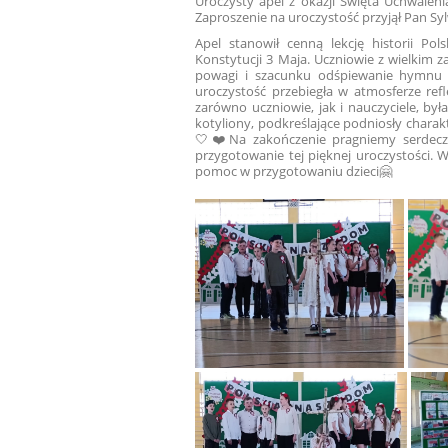
Uroczysty apel z okazji Święta Uchwalen
Zaproszenie na uroczystość przyjął Pan Sy
Apel stanowił cenną lekcję historii Po
Konstytucji 3 Maja. Uczniowie z wielkim 
powagi i szacunku odśpiewanie hymnu
uroczystość przebiegła w atmosferze refle
zarówno uczniowie, jak i nauczyciele, by
kotyliony, podkreślające podniosły charak
🤍❤️Na zakończenie pragniemy serdeczn
przygotowanie tej pięknej uroczystości. 
pomoc w przygotowaniu dzieci🤗