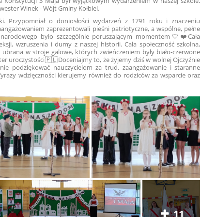
ia Konstytucji 3 Maja był wyjątkowym wydarzeniem w naszej szkole.
lwester Winek - Wójt Gminy Kołbiel.
lski. Przypomniał o doniosłości wydarzeń z 1791 roku i znaczeniu
zaangażowaniem zaprezentowali pieśni patriotyczne, a wspólne, pełne
 narodowego było szczególnie poruszającym momentem🤍❤️Cała
ksji, wzruszenia i dumy z naszej historii. Cała społeczność szkolna,
ła ubrana w stroje galowe, których zwieńczeniem były biało-czerwone
ter uroczystości🇵🇱Doceniajmy to, że żyjemy dziś w wolnej Ojczyźnie
ie podziękować nauczycielom za trud, zaangażowanie i staranne
Wyrazy wdzięczności kierujemy również do rodziców za wsparcie oraz
11