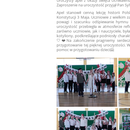
Uroczysty apel z okazji Święta Uchwalen
Zaproszenie na uroczystość przyjął Pan Sy
Apel stanowił cenną lekcję historii Po
Konstytucji 3 Maja. Uczniowie z wielkim 
powagi i szacunku odśpiewanie hymnu
uroczystość przebiegła w atmosferze refle
zarówno uczniowie, jak i nauczyciele, by
kotyliony, podkreślające podniosły charak
🤍❤️Na zakończenie pragniemy serdeczn
przygotowanie tej pięknej uroczystości. 
pomoc w przygotowaniu dzieci🤗