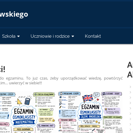
a
owskiego
Szkoła
Uczniowie i rodzice
Kontakt
A
i!
A
do egzaminu. To już czas, żeby uporządkować wiedzę, powtórzyć
im… uwierzyć w siebie!!!