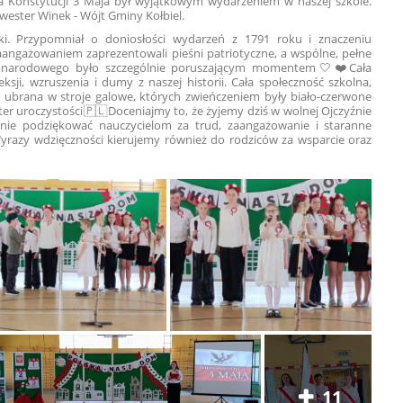
ia Konstytucji 3 Maja był wyjątkowym wydarzeniem w naszej szkole.
lwester Winek - Wójt Gminy Kołbiel.
lski. Przypomniał o doniosłości wydarzeń z 1791 roku i znaczeniu
zaangażowaniem zaprezentowali pieśni patriotyczne, a wspólne, pełne
 narodowego było szczególnie poruszającym momentem🤍❤️Cała
ksji, wzruszenia i dumy z naszej historii. Cała społeczność szkolna,
ła ubrana w stroje galowe, których zwieńczeniem były biało-czerwone
ter uroczystości🇵🇱Doceniajmy to, że żyjemy dziś w wolnej Ojczyźnie
ie podziękować nauczycielom za trud, zaangażowanie i staranne
Wyrazy wdzięczności kierujemy również do rodziców za wsparcie oraz
11