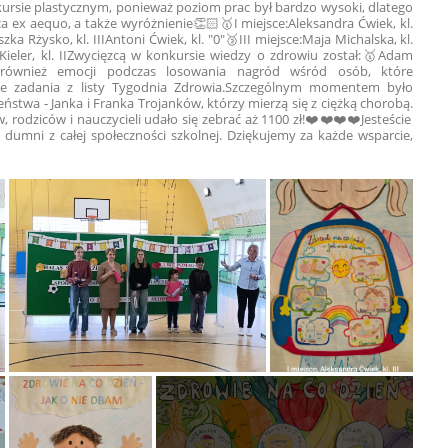
ursie plastycznym, ponieważ poziom prac był bardzo wysoki, dlatego
sca ex aequo, a także wyróżnienie👏🏻
🥇I miejsce:
Aleksandra Ćwiek, kl.
zka Rżysko, kl. III
Antoni Ćwiek, kl. "0"
🥉III miejsce:
Maja Michalska, kl.
Kieler, kl. II
Zwycięzcą w konkursie wiedzy o zdrowiu został:
🥇Adam
 również emocji podczas losowania nagród wśród osób, które
e zadania z listy Tygodnia Zdrowia.
Szczególnym momentem było
stwa - Janka i Franka Trojanków, którzy mierzą się z ciężką chorobą.
rodziców i nauczycieli udało się zebrać aż 1100 zł!❤️❤️❤️❤️
Jesteście
 dumni z całej społeczności szkolnej. Dziękujemy za każde wsparcie,