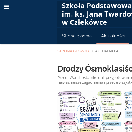
Szkoła Podstawow
im. ks. Jana Tward
w Człekówce
Strona główna
Aktualności
STRONA GŁÓWNA
/
AKTUALNOŚCI
Aktualności
Drodzy Ósmoklasiśc
Przed Wami ostatnie dni przygotowań 
najważniejsze zagadnienia i przede wszystk