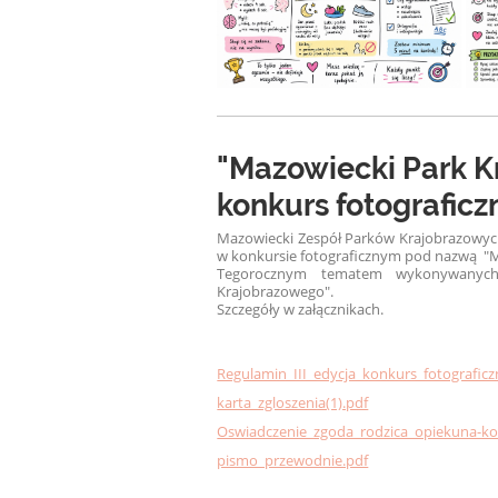
"Mazowiecki Park K
konkurs fotograficz
Mazowiecki Zespół Parków Krajobrazowych 
w konkursie fotograficznym pod nazwą "M
Tegorocznym tematem wykonywanych
Krajobrazowego".
Szczegóły w załącznikach.
Regulamin_III_edycja_konkurs_fotograficz
karta_zgloszenia(1).pdf
Oswiadczenie_zgoda_rodzica_opiekuna-kon
pismo_przewodnie.pdf