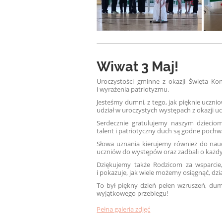
Wiwat 3 Maj!
Uroczystości gminne z okazji Święta Ko
i wyrażenia patriotyzmu.
Jesteśmy dumni, z tego, jak pięknie uczni
udział w uroczystych występach z okazji uc
Serdecznie gratulujemy naszym dziecio
talent i patriotyczny duch są godne pochw
Słowa uznania kierujemy również do nau
uczniów do występów oraz zadbali o każdy
Dziękujemy także Rodzicom za wsparcie
i pokazuje, jak wiele możemy osiągnąć, dzi
To był piękny dzień pełen wzruszeń, dumy
wyjątkowego przebiegu!
Pełna galeria zdjęć