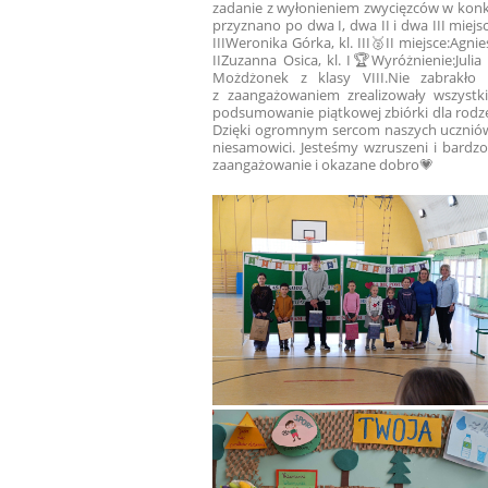
zadanie z wyłonieniem zwycięzców w konk
przyznano po dwa I, dwa II i dwa III miej
III
Weronika Górka, kl. III
🥈II miejsce:
Agnies
II
Zuzanna Osica, kl. I
🏆Wyróżnienie:
Julia 
Możdżonek z klasy VIII.
Nie zabrakło
z zaangażowaniem zrealizowały wszystki
podsumowanie piątkowej zbiórki dla rodzeń
Dzięki ogromnym sercom naszych uczniów, 
niesamowici. Jesteśmy wzruszeni i bardzo
zaangażowanie i okazane dobro💗