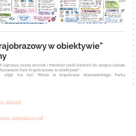
rajobrazowy w obiektywie"
ny
zaprasza osoby dorosłe i młodzież szkół średnich do wzięcia udziału
azowiecki Park Krajobrazowy w obiektywie".
 zdjęć ma być "Woda w krajobrazie Mazowieckiego Parku
ny_2026.pdf
kurs_fotograficzny.pdf