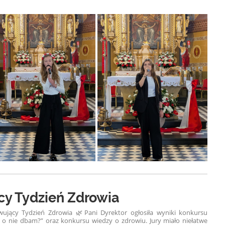
y Tydzień Zdrowia
wujący Tydzień Zdrowia 🌿
Pani Dyrektor ogłosiła wyniki konkursu
k o nie dbam?” oraz konkursu wiedzy o zdrowiu. Jury miało niełatwe