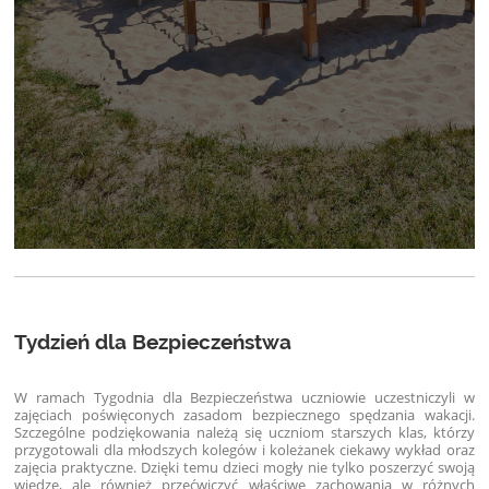
Tydzień dla Bezpieczeństwa
W ramach Tygodnia dla Bezpieczeństwa uczniowie uczestniczyli w
zajęciach poświęconych zasadom bezpiecznego spędzania wakacji.
Szczególne podziękowania należą się uczniom starszych klas, którzy
przygotowali dla młodszych kolegów i koleżanek ciekawy wykład oraz
zajęcia praktyczne. Dzięki temu dzieci mogły nie tylko poszerzyć swoją
wiedzę, ale również przećwiczyć właściwe zachowania w różnych