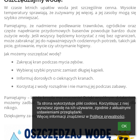
W czasie letnich upałów woda jest szczególnie cenna. Wysokie
temperatury sprawiają, że zużywamy jej więcej, a jej zasoby mogą się
szybko zmniejszać.
Pamiętajmy, że nadmierne podlewanie trawników, ogródków oraz
częste napełnianie przydomowych basenów powoduje bardzo duże
zużycie wody. Jeśli wszyscy będziemy korzystać z niej bez ograniczeń,
może zabraknąć jej do najważniejszych codziennych potrzeb, takich jak
picie, gotowanie, mycie czy utrzymanie higieny.
Jak możemy oszczędzać wodę?
Zakręcaj kran podczas mycia zębów.
Wybieraj szybki prysznic zamiast długiej kąpieli.
Informuj dorosłych o cieknących kranach.
Korzystaj z wody rozsądnie i nie marnuj jej podczas zabawy.
Pamiętajmy – każda kropla ma znaczenie! Dzięki wspólnym działaniom
możemy zadbać o środowisko i sprawić, że wody nie zabraknie dla
Ta strona wykorzystuje pliki cookies. Korzystając z niej 
nikogo.
wyrażasz zgodę na ich używanie, zgodnie z aktualnymi 
ustawieniami przeglądarki.

Dziękujemy za odpowiedzialną postawę!
Więcej informacji znajdziesz w 
Polityce prywatności
.
OK