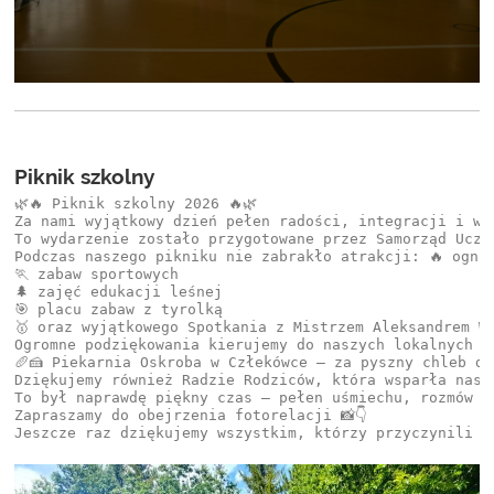
Piknik szkolny
🌿🔥 Piknik szkolny 2026 🔥🌿

Za nami wyjątkowy dzień pełen radości, integracji i wsp
To wydarzenie zostało przygotowane przez Samorząd Uczn
Podczas naszego pikniku nie zabrakło atrakcji: 🔥 ognis
🏃 zabaw sportowych

🌲 zajęć edukacji leśnej

🎯 placu zabaw z tyrolką

🥇 oraz wyjątkowego Spotkania z Mistrzem Aleksandrem Wi
Ogromne podziękowania kierujemy do naszych lokalnych sp
🥖🍰 Piekarnia Oskroba w Człekówce – za pyszny chleb do
Dziękujemy również Radzie Rodziców, która wsparła nas f
To był naprawdę piękny czas — pełen uśmiechu, rozmów i
Zapraszamy do obejrzenia fotorelacji 📸👇
