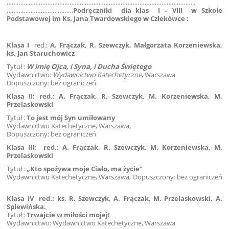
………….……………………………………………………………………………………..
…………………………………
Podręczniki dla klas I – VIII w Szkole
Podstawowej im Ks. Jana Twardowskiego w Człekówce :
Klasa I
red.:
A. Frączak, R. Szewczyk, Małgorzata Korzeniewska,
ks. Jan Staruchowicz
Tytuł :
W imię Ojca, i Syna, i Ducha Świętego
Wydawnictwo:
Wydawnictwo Katechetyczne
, Warszawa
Dopuszczony: bez ograniczeń
Klasa II
:
red.: A. Frączak, R. Szewczyk, M. Korzeniewska,
M.
Przelaskowski
Tytuł :
To jest mój Syn umiłowany
Wydawnictwo Katechetyczne, Warszawa,
Dopuszczony: bez ograniczeń
Klasa III:
red.: A. Frączak, R. Szewczyk, M. Korzeniewska,
M.
Przelaskowski
Tytuł :
„Kto spożywa moje Ciało, ma życie”
Wydawnictwo Katechetyczne, Warszawa, Dopuszczony: bez ograniczeń
Klasa IV
red.: ks. R. Szewczyk, A. Frączak, M. Przelaskowski, A.
Splewińska.
Tytuł :
Trwajcie w miłości mojej!
Wydawnictwo: Wydawnictwo Katechetyczne, Warszawa