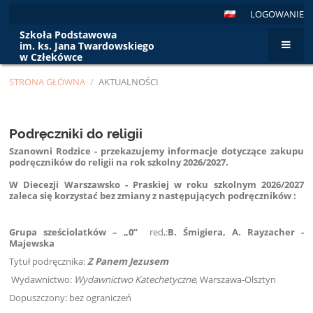
LOGOWANIE
Szkoła Podstawowa
im. ks. Jana Twardowskiego
w Człekówce
STRONA GŁÓWNA
/
AKTUALNOŚCI
Aktualności
Podręczniki do religii
Szanowni Rodzice - przekazujemy informacje dotyczące zakupu
podręczników do religii na rok szkolny 2026/2027.
W Diecezji Warszawsko - Praskiej w roku szkolnym 2026/2027
zaleca się korzystać bez zmiany z następujących podręczników :
Grupa sześciolatków – „0”
red,:
B. Śmigiera, A. Rayzacher -
Majewska
Tytuł podręcznika:
Z Panem Jezusem
Wydawnictwo:
Wydawnictwo Katechetyczne
, Warszawa-Olsztyn
Dopuszczony: bez ograniczeń