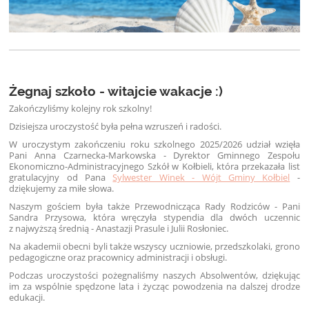
Żegnaj szkoło - witajcie wakacje :)
Zakończyliśmy kolejny rok szkolny!
Dzisiejsza uroczystość była pełna wzruszeń i radości.
W uroczystym zakończeniu roku szkolnego 2025/2026 udział wzięła
Pani Anna Czarnecka-Markowska - Dyrektor Gminnego Zespołu
Ekonomiczno-Administracyjnego Szkół w Kołbieli, która przekazała list
gratulacyjny od Pana
Sylwester Winek - Wójt Gminy Kołbiel
-
dziękujemy za miłe słowa.
Naszym gościem była także Przewodnicząca Rady Rodziców - Pani
Sandra Przysowa, która wręczyła stypendia dla dwóch uczennic
z najwyższą średnią - Anastazji Prasule i Julii Rosłoniec.
Na akademii obecni byli także wszyscy uczniowie, przedszkolaki, grono
pedagogiczne oraz pracownicy administracji i obsługi.
Podczas uroczystości pożegnaliśmy naszych Absolwentów, dziękując
im za wspólnie spędzone lata i życząc powodzenia na dalszej drodze
edukacji.