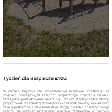
Tydzień dla Bezpieczeństwa
W ramach Tygodnia dla Bezpieczeństwa uczniowie uczestniczyli w
zajęciach poświęconych zasadom bezpiecznego spędzania wakacji.
Szczególne podziękowania należą się uczniom starszych klas, którzy
przygotowali dla młodszych kolegów i koleżanek ciekawy wykład oraz
zajęcia praktyczne. Dzięki temu dzieci mogły nie tylko poszerzyć swoją
wiedzę, ale również przećwiczyć właściwe zachowania w różnych