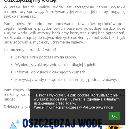
W czasie letnich upałów woda jest szczególnie cenna. Wysokie
temperatury sprawiają, że zużywamy jej więcej, a jej zasoby mogą się
szybko zmniejszać.
Pamiętajmy, że nadmierne podlewanie trawników, ogródków oraz
częste napełnianie przydomowych basenów powoduje bardzo duże
zużycie wody. Jeśli wszyscy będziemy korzystać z niej bez ograniczeń,
może zabraknąć jej do najważniejszych codziennych potrzeb, takich jak
picie, gotowanie, mycie czy utrzymanie higieny.
Jak możemy oszczędzać wodę?
Zakręcaj kran podczas mycia zębów.
Wybieraj szybki prysznic zamiast długiej kąpieli.
Informuj dorosłych o cieknących kranach.
Korzystaj z wody rozsądnie i nie marnuj jej podczas zabawy.
Pamiętajmy – każda kropla ma znaczenie! Dzięki wspólnym działaniom
możemy zadbać o środowisko i sprawić, że wody nie zabraknie dla
Ta strona wykorzystuje pliki cookies. Korzystając z niej 
nikogo.
wyrażasz zgodę na ich używanie, zgodnie z aktualnymi 
ustawieniami przeglądarki.

Dziękujemy za odpowiedzialną postawę!
Więcej informacji znajdziesz w 
Polityce prywatności
.
OK