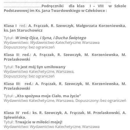
………….……………………………………………………………………………………..
…………………………………
Podręczniki dla klas I – VIII w Szkole
Podstawowej im Ks. Jana Twardowskiego w Człekówce :
Klasa I
red.:
A. Frączak, R. Szewczyk, Małgorzata Korzeniewska,
ks. Jan Staruchowicz
Tytuł :
W imię Ojca, i Syna, i Ducha Świętego
Wydawnictwo:
Wydawnictwo Katechetyczne
, Warszawa
Dopuszczony: bez ograniczeń
Klasa II
:
red.: A. Frączak, R. Szewczyk, M. Korzeniewska,
M.
Przelaskowski
Tytuł :
To jest mój Syn umiłowany
Wydawnictwo Katechetyczne, Warszawa,
Dopuszczony: bez ograniczeń
Klasa III:
red.: A. Frączak, R. Szewczyk, M. Korzeniewska,
M.
Przelaskowski
Tytuł :
„Kto spożywa moje Ciało, ma życie”
Wydawnictwo Katechetyczne, Warszawa, Dopuszczony: bez ograniczeń
Klasa IV
red.: ks. R. Szewczyk, A. Frączak, M. Przelaskowski, A.
Splewińska.
Tytuł :
Trwajcie w miłości mojej!
Wydawnictwo: Wydawnictwo Katechetyczne, Warszawa