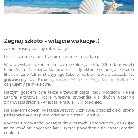
Żegnaj szkoło - witajcie wakacje :)
Zakończyliśmy kolejny rok szkolny!
Dzisiejsza uroczystość była pełna wzruszeń i radości.
W uroczystym zakończeniu roku szkolnego 2025/2026 udział wzięła
Pani Anna Czarnecka-Markowska - Dyrektor Gminnego Zespołu
Ekonomiczno-Administracyjnego Szkół w Kołbieli, która przekazała list
gratulacyjny od Pana
Sylwester Winek - Wójt Gminy Kołbiel
-
dziękujemy za miłe słowa.
Naszym gościem była także Przewodnicząca Rady Rodziców - Pani
Sandra Przysowa, która wręczyła stypendia dla dwóch uczennic
z najwyższą średnią - Anastazji Prasule i Julii Rosłoniec.
Na akademii obecni byli także wszyscy uczniowie, przedszkolaki, grono
pedagogiczne oraz pracownicy administracji i obsługi.
Podczas uroczystości pożegnaliśmy naszych Absolwentów, dziękując
im za wspólnie spędzone lata i życząc powodzenia na dalszej drodze
edukacji.