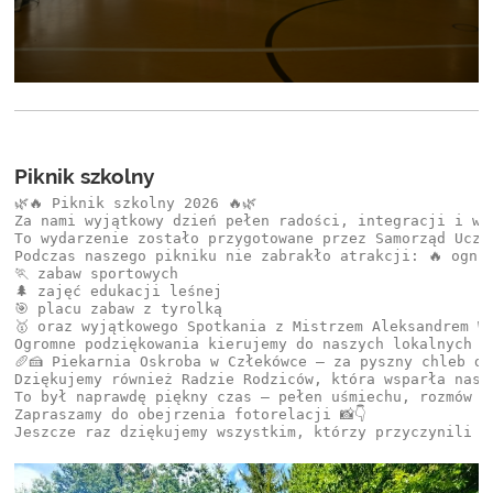
Piknik szkolny
🌿🔥 Piknik szkolny 2026 🔥🌿

Za nami wyjątkowy dzień pełen radości, integracji i wsp
To wydarzenie zostało przygotowane przez Samorząd Uczn
Podczas naszego pikniku nie zabrakło atrakcji: 🔥 ognis
🏃 zabaw sportowych

🌲 zajęć edukacji leśnej

🎯 placu zabaw z tyrolką

🥇 oraz wyjątkowego Spotkania z Mistrzem Aleksandrem Wi
Ogromne podziękowania kierujemy do naszych lokalnych sp
🥖🍰 Piekarnia Oskroba w Człekówce – za pyszny chleb do
Dziękujemy również Radzie Rodziców, która wsparła nas f
To był naprawdę piękny czas — pełen uśmiechu, rozmów i
Zapraszamy do obejrzenia fotorelacji 📸👇
