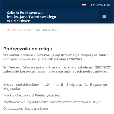
LOGOWANIE
Szkoła Podstawowa
im. ks. Jana Twardowskiego
w Człekówce
STRONA GŁÓWNA
/
AKTUALNOŚCI
Aktualności
Podręczniki do religii
Szanowni Rodzice - przekazujemy informacje dotyczące zakupu
podręczników do religii na rok szkolny 2026/2027.
W Diecezji Warszawsko - Praskiej w roku szkolnym 2026/2027
zaleca się korzystać bez zmiany z następujących podręczników :
Grupa sześciolatków – „0”
red,:
B. Śmigiera, A. Rayzacher -
Majewska
Tytuł podręcznika:
Z Panem Jezusem
Wydawnictwo:
Wydawnictwo Katechetyczne
, Warszawa-Olsztyn
Dopuszczony: bez ograniczeń