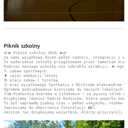
Piknik szkolny
🌿🔥 Piknik szkolny 2026 🔥🌿

Za nami wyjątkowy dzień pełen radości, integracji i wsp
To wydarzenie zostało przygotowane przez Samorząd Uczn
Podczas naszego pikniku nie zabrakło atrakcji: 🔥 ognis
🏃 zabaw sportowych

🌲 zajęć edukacji leśnej

🎯 placu zabaw z tyrolką

🥇 oraz wyjątkowego Spotkania z Mistrzem Aleksandrem Wi
Ogromne podziękowania kierujemy do naszych lokalnych sp
🥖🍰 Piekarnia Oskroba w Człekówce – za pyszny chleb do
Dziękujemy również Radzie Rodziców, która wsparła nas f
To był naprawdę piękny czas — pełen uśmiechu, rozmów i
Zapraszamy do obejrzenia fotorelacji 📸👇
