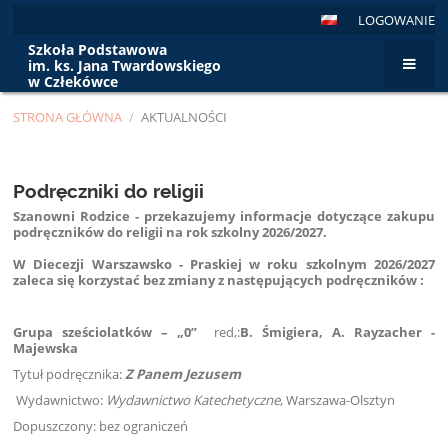
LOGOWANIE
Szkoła Podstawowa
im. ks. Jana Twardowskiego
w Człekówce
STRONA GŁÓWNA
/
AKTUALNOŚCI
Aktualności
Podręczniki do religii
Szanowni Rodzice - przekazujemy informacje dotyczące zakupu
podręczników do religii na rok szkolny 2026/2027.
W Diecezji Warszawsko - Praskiej w roku szkolnym 2026/2027
zaleca się korzystać bez zmiany z następujących podręczników :
Grupa sześciolatków – „0”
red,:
B. Śmigiera, A. Rayzacher -
Majewska
Tytuł podręcznika:
Z Panem Jezusem
Wydawnictwo:
Wydawnictwo Katechetyczne
, Warszawa-Olsztyn
Dopuszczony: bez ograniczeń