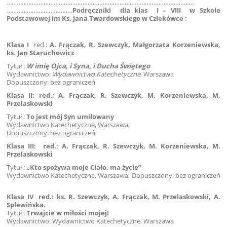
………….……………………………………………………………………………………..
…………………………………
Podręczniki dla klas I – VIII w Szkole
Podstawowej im Ks. Jana Twardowskiego w Człekówce :
Klasa I
red.:
A. Frączak, R. Szewczyk, Małgorzata Korzeniewska,
ks. Jan Staruchowicz
Tytuł :
W imię Ojca, i Syna, i Ducha Świętego
Wydawnictwo:
Wydawnictwo Katechetyczne
, Warszawa
Dopuszczony: bez ograniczeń
Klasa II
:
red.: A. Frączak, R. Szewczyk, M. Korzeniewska,
M.
Przelaskowski
Tytuł :
To jest mój Syn umiłowany
Wydawnictwo Katechetyczne, Warszawa,
Dopuszczony: bez ograniczeń
Klasa III:
red.: A. Frączak, R. Szewczyk, M. Korzeniewska,
M.
Przelaskowski
Tytuł :
„Kto spożywa moje Ciało, ma życie”
Wydawnictwo Katechetyczne, Warszawa, Dopuszczony: bez ograniczeń
Klasa IV
red.: ks. R. Szewczyk, A. Frączak, M. Przelaskowski, A.
Splewińska.
Tytuł :
Trwajcie w miłości mojej!
Wydawnictwo: Wydawnictwo Katechetyczne, Warszawa