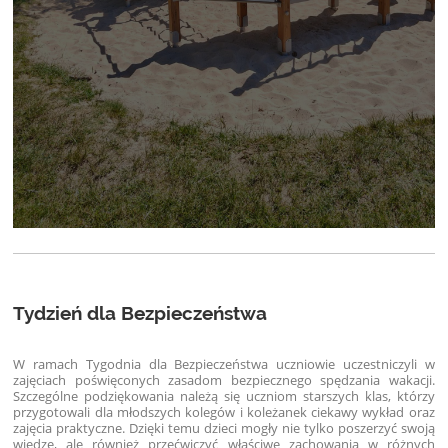
Tydzień dla Bezpieczeństwa
W ramach Tygodnia dla Bezpieczeństwa uczniowie uczestniczyli w
zajęciach poświęconych zasadom bezpiecznego spędzania wakacji.
Szczególne podziękowania należą się uczniom starszych klas, którzy
przygotowali dla młodszych kolegów i koleżanek ciekawy wykład oraz
zajęcia praktyczne. Dzięki temu dzieci mogły nie tylko poszerzyć swoją
wiedzę, ale również przećwiczyć właściwe zachowania w różnych