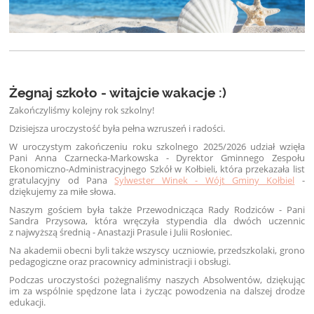
Żegnaj szkoło - witajcie wakacje :)
Zakończyliśmy kolejny rok szkolny!
Dzisiejsza uroczystość była pełna wzruszeń i radości.
W uroczystym zakończeniu roku szkolnego 2025/2026 udział wzięła
Pani Anna Czarnecka-Markowska - Dyrektor Gminnego Zespołu
Ekonomiczno-Administracyjnego Szkół w Kołbieli, która przekazała list
gratulacyjny od Pana
Sylwester Winek - Wójt Gminy Kołbiel
-
dziękujemy za miłe słowa.
Naszym gościem była także Przewodnicząca Rady Rodziców - Pani
Sandra Przysowa, która wręczyła stypendia dla dwóch uczennic
z najwyższą średnią - Anastazji Prasule i Julii Rosłoniec.
Na akademii obecni byli także wszyscy uczniowie, przedszkolaki, grono
pedagogiczne oraz pracownicy administracji i obsługi.
Podczas uroczystości pożegnaliśmy naszych Absolwentów, dziękując
im za wspólnie spędzone lata i życząc powodzenia na dalszej drodze
edukacji.