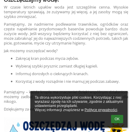
W czasie letnich upałów woda jest szczególnie cenna. Wysokie
temperatury sprawiają, że zużywamy jej więcej, a jej zasoby mogą się
szybko zmniejszać.
Pamiętajmy, że nadmierne podlewanie trawników, ogródków oraz
częste napełnianie przydomowych basenów powoduje bardzo duże
zużycie wody. Jeśli wszyscy będziemy korzystać z niej bez ograniczeń,
może zabraknąć jej do najważniejszych codziennych potrzeb, takich jak
picie, gotowanie, mycie czy utrzymanie higieny.
Jak możemy oszczędzać wodę?
Zakręcaj kran podczas mycia zębów.
Wybieraj szybki prysznic zamiast długiej kąpieli.
Informuj dorosłych o cieknących kranach.
Korzystaj z wody rozsądnie i nie marnuj jej podczas zabawy.
Pamiętajmy – każda kropla ma znaczenie! Dzięki wspólnym działaniom
możemy zadbać o środowisko i sprawić, że wody nie zabraknie dla
Ta strona wykorzystuje pliki cookies. Korzystając z niej 
nikogo.
wyrażasz zgodę na ich używanie, zgodnie z aktualnymi 
ustawieniami przeglądarki.

Dziękujemy za odpowiedzialną postawę!
Więcej informacji znajdziesz w 
Polityce prywatności
.
OK