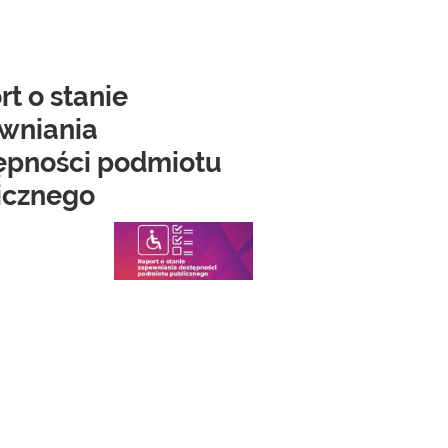
t o stanie
wniania
ępności podmiotu
icznego