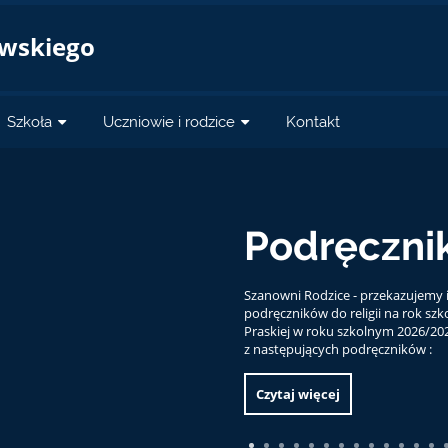
a
owskiego
Szkoła
Uczniowie i rodzice
Kontakt
Odbiór
egzami
Informujemy uczniów kl
ósmoklasisty będzie moż
godzinach 10.00. - 11.00.
Czytaj więcej