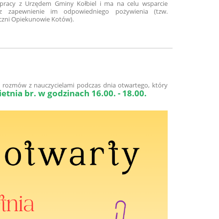
łpracy z Urzędem Gminy Kołbiel i ma na celu wsparcie
ez zapewnienie im odpowiedniego pożywienia (tzw.
eczni Opiekunowie Kotów).
rozmów z nauczycielami podczas dnia otwartego, który
etnia br. w godzinach 16.00. - 18.00.