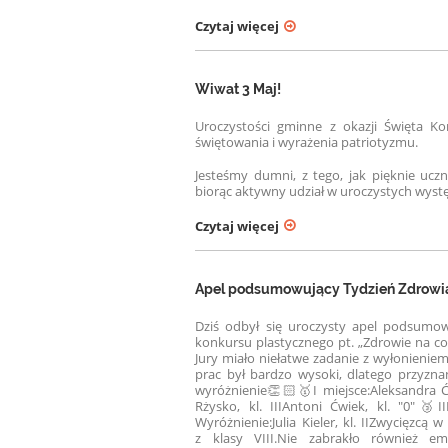
Czytaj więcej
Wiwat 3 Maj!
Uroczystości gminne z okazji Święta K
świętowania i wyrażenia patriotyzmu.
Jesteśmy dumni, z tego, jak pięknie uczn
biorąc aktywny udział w uroczystych występ
Czytaj więcej
Apel podsumowujący Tydzień Zdrowi
Dziś odbył się uroczysty apel podsumo
konkursu plastycznego pt. „Zdrowie na co
Jury miało niełatwe zadanie z wyłonieni
prac był bardzo wysoki, dlatego przyzna
wyróżnienie👏🏻
🥇I miejsce:
Aleksandra Ćw
Rżysko, kl. III
Antoni Ćwiek, kl. "0"
🥉III
Wyróżnienie:
Julia Kieler, kl. II
Zwycięzcą w 
z klasy VIII.
Nie zabrakło również em