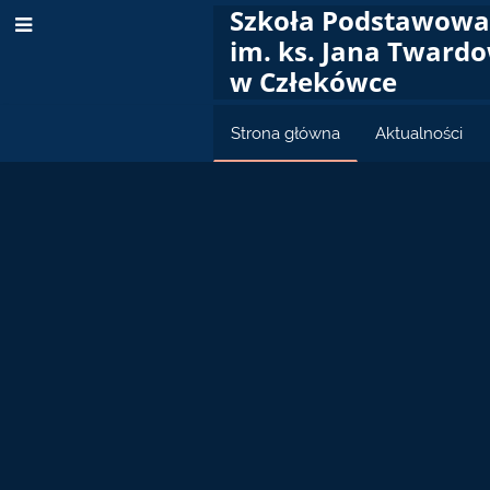
Szkoła Podstawow
im. ks. Jana Tward
w Człekówce
Strona główna
Aktualności
Strona
główna
 do religii
informację dotyczące zakupu
olny 2026/2027. W Diecezji Warszawsko -
 zaleca się korzystać bez zmiany