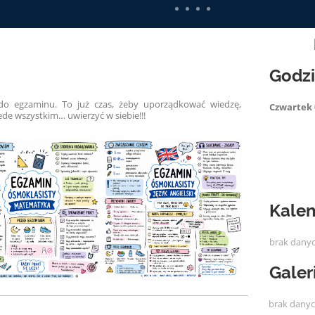
Godz
do egzaminu. To już czas, żeby uporządkować wiedzę,
Czwartek 
ede wszystkim… uwierzyć w siebie!!!
Kalen
brak dany
Galer
brak dany