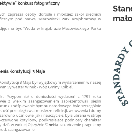
ktywie" konkurs fotograficzny
Stan
ch zaprasza osoby dorosłe i młodzież szkół średnich
mało
raficznym pod nazwą "Mazowiecki Park Krajobrazowy w
ęć ma być "Woda w krajobrazie Mazowieckiego Parku
enia Konstytucji 3 Maja
a Konstytucji 3 Maja był wyjątkowym wydarzeniem w naszej
 Pan Sylwester Winek - Wójt Gminy Kołbiel.
lski. Przypomniał o doniosłości wydarzeń z 1791 roku
owie z wielkim zaangażowaniem zaprezentowali pieśni
 szacunku odśpiewanie hymnu narodowego było szczególnie
ść przebiegła w atmosferze refleksji, wzruszenia i dumy
, zarówno uczniowie, jak i nauczyciele, była ubrana w stroje
-czerwone kotyliony, podkreślające podniosły charakter
y dziś w wolnej Ojczyźnie🤍❤️Na zakończenie pragniemy
rud, zaangażowanie i