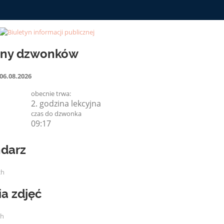
iny dzwonków
06.08.2026
obecnie trwa:
2. godzina lekcyjna
czas do dzwonka
09:16
darz
ch
ia zdjęć
ch