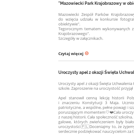
"Mazowiecki Park Krajobrazowy w obie
Mazowiecki Zespół Parków Krajobrazowy
do wzięcia udziału w konkursie fotog
obiektywie".
Tegorocznym tematem wykonywanych zdj
Krajobrazowego".
Szczegóły w załącznikach.
Czytaj więcej
Uroczysty apel z okazji Święta Uchwal
Uroczysty apel z okazji Święta Uchwaleni
szkole. Zaproszenie na uroczystość przyjął
Apel stanowił cenną lekcję historii Po
i znaczeniu Konstytucji 3 Maja. Uczni
patriotyczne, a wspólne, pełne powagi i
poruszającym momentem🤍❤️Cała uroczysto
z naszej historii. Cała społeczność szkolna
galowe, których zwieńczeniem były biało
uroczystości🇵🇱Doceniajmy to, że żyjem
serdecznie podziękować nauczycielom za t