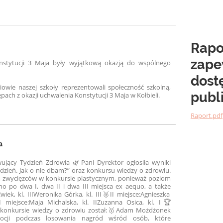
Rapor
zape
onstytucji 3 Maja były wyjątkową okazją do wspólnego
dost
iowie naszej szkoły reprezentowali społeczność szkolną,
publ
ach z okazji uchwalenia Konstytucji 3 Maja w Kołbieli.
Raport.pdf
a
wujący Tydzień Zdrowia 🌿
Pani Dyrektor ogłosiła wyniki
dzień. Jak o nie dbam?” oraz konkursu wiedzy o zdrowiu.
em zwycięzców w konkursie plastycznym, ponieważ poziom
no po dwa I, dwa II i dwa III miejsca ex aequo, a także
iek, kl. III
Weronika Górka, kl. III
🥈II miejsce:
Agnieszka
 miejsce:
Maja Michalska, kl. II
Zuzanna Osica, kl. I
🏆
konkursie wiedzy o zdrowiu został:
🥇Adam Możdżonek
ocji podczas losowania nagród wśród osób, które