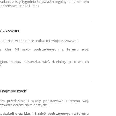
adania z listy Tygodnia Zdrowia.
Szczególnym momentem
odzeństwa - Janka i Frank
" - konkurs
do udziału w konkursie "Pokaż mi swoje Mazowsze".
w klas 4-8 szkół podstawowych z terenu woj.
ion, miasto, miasteczko, wieś, dzielnicę, to co w nich
ć.
i najmłodszych"
sza przedszkola i szkoły podstawowe z terenu woj.
azowsze oczami najmłodszych".
zedszkoli oraz
klas
1
-
3
szkół podstawowych z terenu