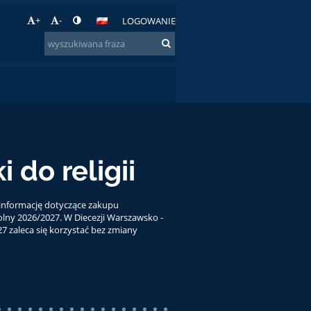
+
-
LOGOWANIE
 zaświadczeń z
nu ósmoklasisty
asy ósmej, że zaświadczenia z egzaminu
na odebrać w sekretariacie szkoły w dniu 3 lipca w