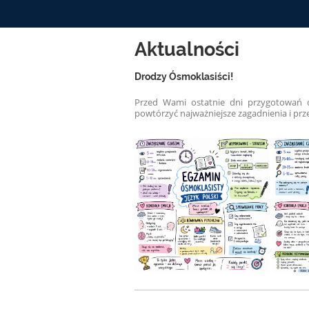
Aktualności
Drodzy Ósmoklasiści!
Przed Wami ostatnie dni przygotowań 
powtórzyć najważniejsze zagadnienia i prz